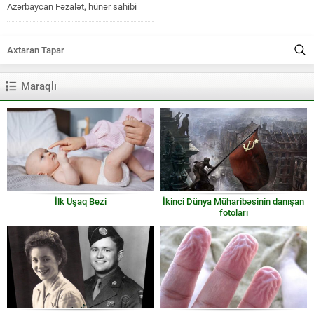
Azərbaycan Fəzalət, hünər sahibi
Əbdül Kişi Ərəb Qul, kölə,...
Maraqlı
İlk Uşaq Bezi
İkinci Dünya Müharibəsinin danışan
fotoları