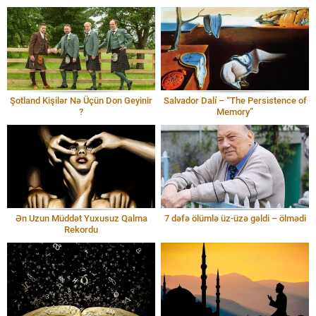
Şotland Kişilər Nə Üçün Don Geyinir
Salvador Dalí – “The Persistence of
?
Memory”
Ən Uzun Müddət Yuxusuz Qalma
7 dəfə ölümlə üz-üzə gəldi – ölmədi
Rekordu