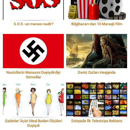
S.O.S.-un mənası nədir?
Bilgibazarı-dan 10 Maraqlı Film
Nasistlərin Mənasını Dəyişdirdiyi
Dəniz Qızları Haqqında
Simvollar
Qadınlar Üçün İdeal Bədən Ölçüləri
Dünyada İlk Televiziya Reklamı
Dəyişdi