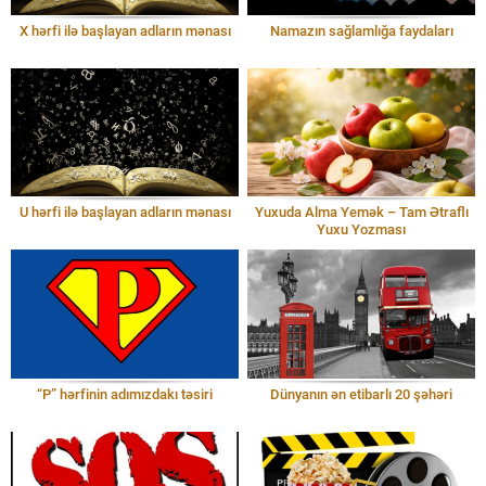
X hərfi ilə başlayan adların mənası
Namazın sağlamlığa faydaları
U hərfi ilə başlayan adların mənası
Yuxuda Alma Yemək – Tam Ətraflı
Yuxu Yozması
“P” hərfinin adımızdakı təsiri
Dünyanın ən etibarlı 20 şəhəri