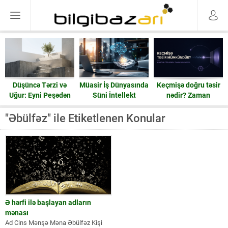
Düşüncə Tərzi və
Müasir İş Dünyasında
Keçmişə doğru təsir
Uğur: Eyni Peşədən
Süni İntellekt
nədir? Zaman
Fərqli Nəticələrə
həqiqətən geri işləyə
Gedən Yol
bilərmi?
"Əbülfəz" ile Etiketlenen Konular
Ə hərfi ilə başlayan adların
mənası
Ad Cins Mənşə Məna Əbülfəz Kişi