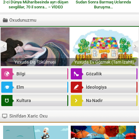
2-ci Dünya Müharibəsində ayrı düşən
Sudan Sonra Barmaq Uclarında
sevgililər, 70 il sonra… – VİDEO
Buruşma…
Oxudunuzmu
Yuxuda Diş Tökülməsi
Yuxuda Ev Görmək (Tam İzahlı)
Bilgi
Gözəllik
Elm
İdeologiya
Kultura
Nə Nədir
Sinifdən Xaric Oxu