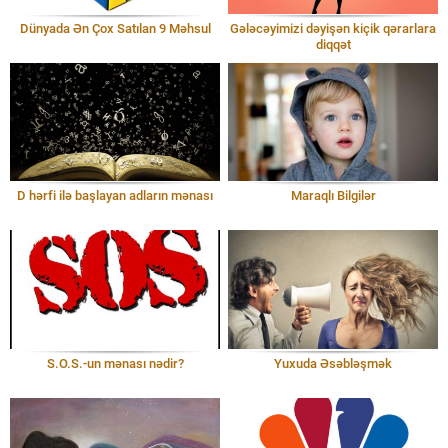
Dünyada Ən Çox Satılan 9 Məhsul
Gələcəyimizi dəyişən kiçik qərarlara
diqqət
D hərfi ilə başlayan adların mənası
Maraqlı Bilgilər
S.O.S.-un mənası nədir?
Yuxuda Əsəbləşmək