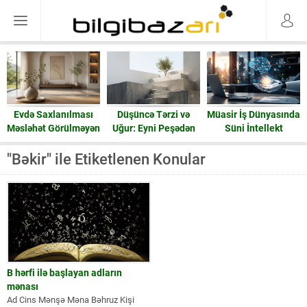
Evdə Saxlanılması
Düşüncə Tərzi və
Müasir İş Dünyasında
Məsləhət Görülməyən
Uğur: Eyni Peşədən
Süni İntellekt
15 Əşya: Enerji və
Fərqli Nəticələrə
Ruzi
Gedən Yol
"Bəkir" ile Etiketlenen Konular
B hərfi ilə başlayan adların
mənası
Ad Cins Mənşə Məna Bəhruz Kişi