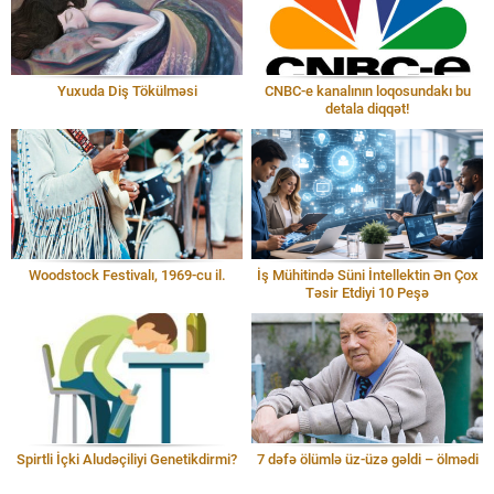
Yuxuda Diş Tökülməsi
CNBC-e kanalının loqosundakı bu
detala diqqət!
Woodstock Festivalı, 1969-cu il.
İş Mühitində Süni İntellektin Ən Çox
Təsir Etdiyi 10 Peşə
Spirtli İçki Aludəçiliyi Genetikdirmi?
7 dəfə ölümlə üz-üzə gəldi – ölmədi