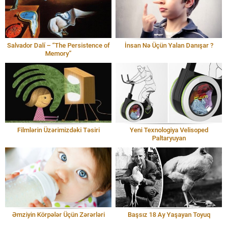
Salvador Dalí – “The Persistence of
İnsan Nə Üçün Yalan Danışar ?
Memory”
Filmlərin Üzərimizdəki Təsiri
Yeni Texnologiya Velisoped
Paltaryuyan
Əmziyin Körpələr Üçün Zərərləri
Başsız 18 Ay Yaşayan Toyuq