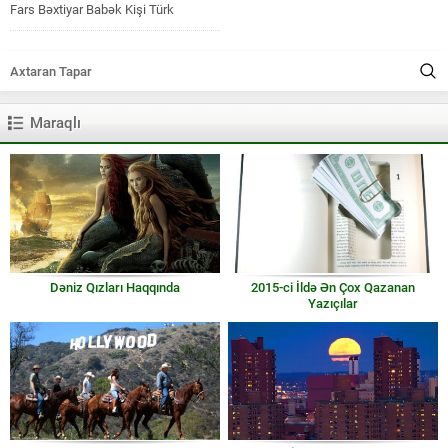
Fars Bəxtiyar Babək Kişi Türk
Ataman, sərkərdə Badam Qadın...
Maraqlı
Dəniz Qızları Haqqında
2015-ci İldə Ən Çox Qazanan
Yazıçılar