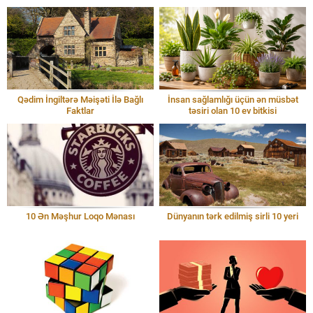
Qədim İngiltərə Məişəti İlə Bağlı
İnsan sağlamlığı üçün ən müsbət
Faktlar
təsiri olan 10 ev bitkisi
10 Ən Məşhur Loqo Mənası
Dünyanın tərk edilmiş sirli 10 yeri