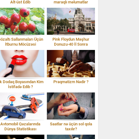
Alt-üst Edib
maraqlı məlumatlar
özaltı Sallanmaları Üçün
Pink Floydun Məşhur
İtburnu Möcüzəsi
Donuzu-40 İl Sonra
lk Dodaq Boyasından Kim
Praqmatizm Nədir ?
İstifadə Edib ?
Avtomobil Qəzalarında
Saatlar nə üçün sol qola
Dünya Statistikası
taxılır?