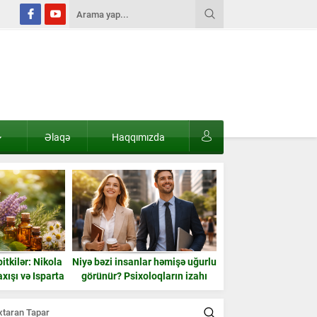
Əlaqə
Haqqımızda
itkilər: Nikola
Niyə bəzi insanlar həmişə uğurlu
2025-ci ildə dün
xışı və Isparta
görünür? Psixoloqların izahı
Azərbaycanın 
ü
universiteti – tam
statistika