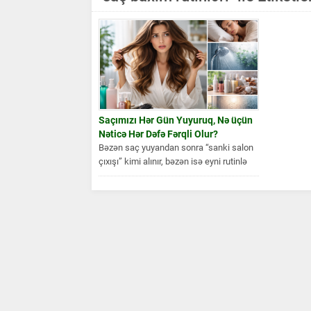
Saçımızı Hər Gün Yuyuruq, Nə üçün
Nəticə Hər Dəfə Fərqli Olur?
Bəzən saç yuyandan sonra “sanki salon
çıxışı” kimi alınır, bəzən isə eyni rutinlə
belə sönük,...