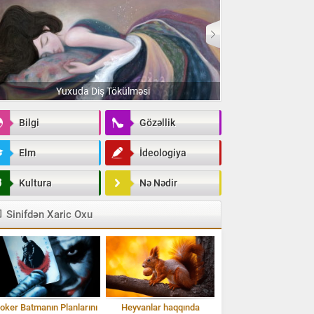
Yuxuda Diş Tökülməsi
Yuxuda Ev
Bilgi
Gözəllik
Elm
İdeologiya
Kultura
Nə Nədir
Sinifdən Xaric Oxu
oker Batmanın Planlarını
Heyvanlar haqqında