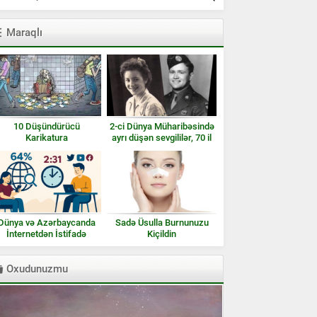
Maraqlı
10 Düşündürücü
2-ci Dünya Müharibəsində
Karikatura
ayrı düşən sevgililər, 70 il
sonra… – VİDEO
Dünya və Azərbaycanda
Sadə Üsulla Burnunuzu
İnternetdən İstifadə
Kiçildin
Oxudunuzmu