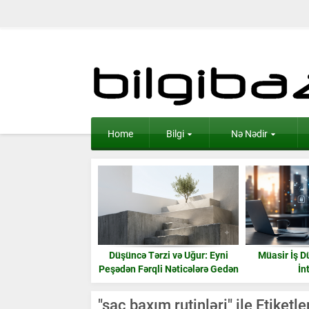
Home
Bilgi
Nə Nədir
lanılması Məsləhət
Düşüncə Tərzi və Uğur: Eyni
Müasir İş D
n 15 Əşya: Enerji və
Peşədən Fərqli Nəticələrə Gedən
İn
Ruzi
Yol
"saç baxım rutinləri" ile Etiket