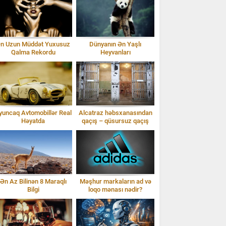
n Uzun Müddət Yuxusuz
Dünyanın Ən Yaşlı
Qalma Rekordu
Heyvanları
yuncaq Avtomobillər Real
Alcatraz həbsxanasından
Həyatda
qaçış – qüsursuz qaçış
planı
Ən Az Bilinən 8 Maraqlı
Məşhur markaların ad və
Bilgi
loqo mənası nədir?