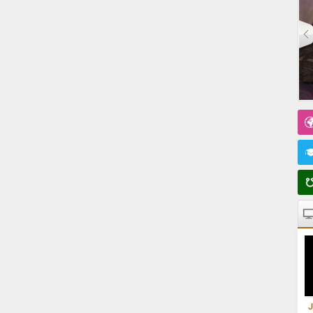
Yuxuda İt Görmək (Yuxu Yozma)
J