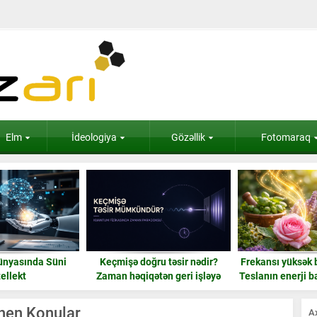
Elm
İdeologiya
Gözəllik
Fotomaraq
ünyasında Süni
Keçmişə doğru təsir nədir?
Frekansı yüksək b
tellekt
Zaman həqiqətən geri işləyə
Teslanın enerji ba
bilərmi?
gül
lenen Konular