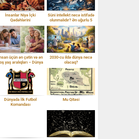
İnsanlar Niyə İçki
Süni intellekt necə istifadə
Qədəhlərini
olunmalıdır? Ən uğurlu 5
Toqquşdururlar?
alət
nsan üçün ən çətin və ən
2030-cu ildə dünya necə
oş yaş aralıqları – Dünya
olacaq?
statistikası
Dünyada İlk Futbol
Mu Qitəsi
Komandası