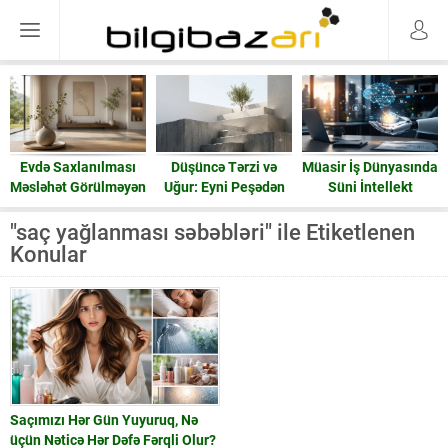
Evdə Saxlanılması
Düşüncə Tərzi və
Müasir İş Dünyasında
Məsləhət Görülməyən
Uğur: Eyni Peşədən
Süni İntellekt
15 Əşya: Enerji və
Fərqli Nəticələrə
Ruzi
Gedən Yol
"saç yağlanması səbəbləri" ile Etiketlenen
Konular
Saçımızı Hər Gün Yuyuruq, Nə
üçün Nəticə Hər Dəfə Fərqli Olur?