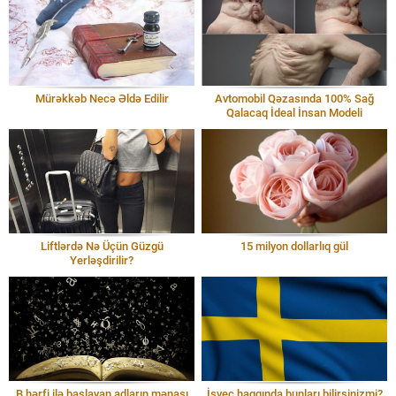
Mürəkkəb Necə Əldə Edilir
Avtomobil Qəzasında 100% Sağ
Qalacaq İdeal İnsan Modeli
Liftlərdə Nə Üçün Güzgü
15 milyon dollarlıq gül
Yerləşdirilir?
B hərfi ilə başlayan adların mənası
İsveç haqqında bunları bilirsinizmi?