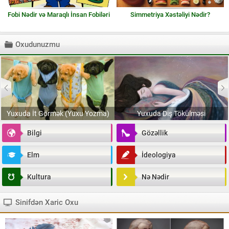
Fobi Nədir və Maraqlı İnsan Fobiləri
Simmetriya Xəstəliyi Nədir?
Oxudunuzmu
Yuxuda İt Görmək (Yuxu Yozma)
Yuxuda Diş Tökülməsi
Bilgi
Gözəllik
Elm
İdeologiya
Kultura
Nə Nədir
Sinifdən Xaric Oxu