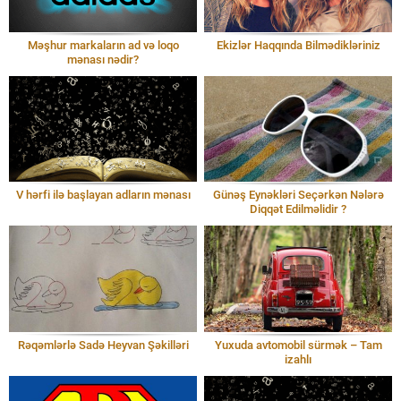
Məşhur markaların ad və loqo
Ekizlər Haqqında Bilmədikləriniz
mənası nədir?
V hərfi ilə başlayan adların mənası
Günəş Eynəkləri Seçərkən Nələrə
Diqqət Edilməlidir ?
Rəqəmlərlə Sadə Heyvan Şəkilləri
Yuxuda avtomobil sürmək – Tam
izahlı