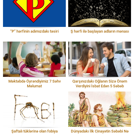
“P” hərfinin adımızdakı təsiri
Ş hərfi ilə başlayan adların mənası
Məktəbdə Öyrəndiyimiz 7 Səhv
Qarşınızdakı Oğlanın Sizə Önəm
Məlumat
Verdiyini İsbat Edən 5 Səbəb
Şaftalı tüklərinə olan fobiya
Dünyadakı İlk Cinayətin Səbəbi Nə