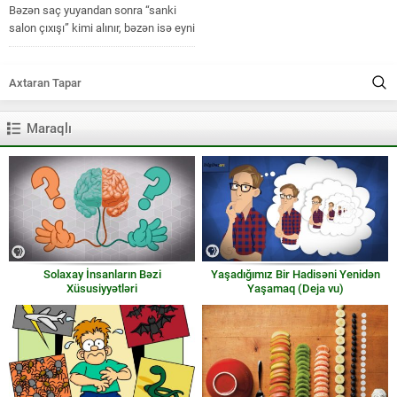
Bəzən saç yuyandan sonra “sanki
salon çıxışı” kimi alınır, bəzən isə eyni
rutinlə belə sönük,...
Maraqlı
Solaxay İnsanların Bəzi
Yaşadığımız Bir Hadisəni Yenidən
Xüsusiyyətləri
Yaşamaq (Deja vu)