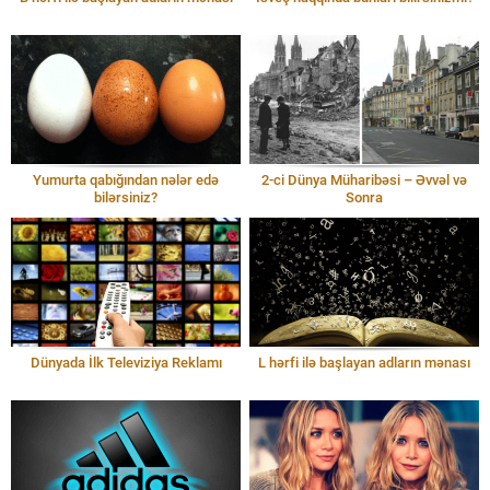
Yumurta qabığından nələr edə
2-ci Dünya Müharibəsi – Əvvəl və
bilərsiniz?
Sonra
Dünyada İlk Televiziya Reklamı
L hərfi ilə başlayan adların mənası