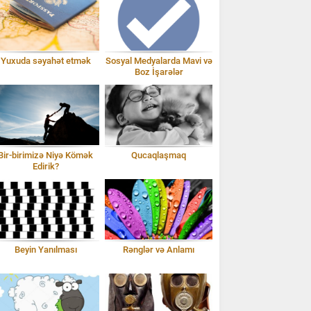
Yuxuda səyahət etmək
Sosyal Medyalarda Mavi və
Boz İşarələr
Bir-birimizə Niyə Kömək
Qucaqlaşmaq
Edirik?
Beyin Yanılması
Rənglər və Anlamı