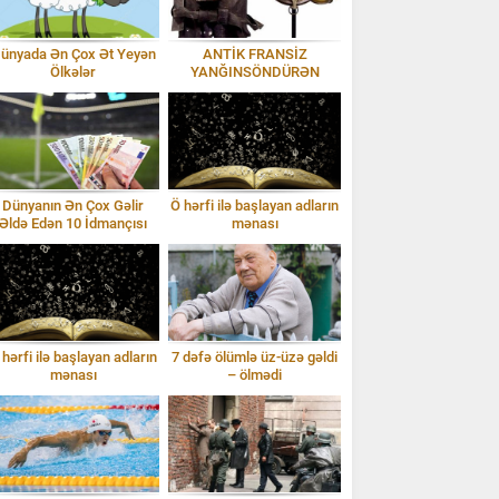
ünyada Ən Çox Ət Yeyən
ANTİK FRANSİZ
Ölkələr
YANĞINSÖNDÜRƏN
MASKALARI, 1875-Cİ İL.
Dünyanın Ən Çox Gəlir
Ö hərfi ilə başlayan adların
Əldə Edən 10 İdmançısı
mənası
 hərfi ilə başlayan adların
7 dəfə ölümlə üz-üzə gəldi
mənası
– ölmədi