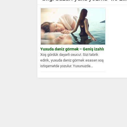
Yuxuda dəniz görmək – Geniş izahlı
Xoş gördük dəyərli oxucu!. Sizi təbrik
edirik, yuxuda dəniz görmək əsasən xoş
istiqamətdə yozulur. Yuxunuzda...