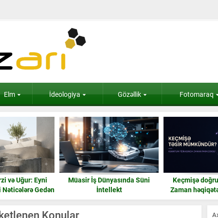
Elm
İdeologiya
Gözəllik
Fotomaraq
r İş Dünyasında Süni
Keçmişə doğru təsir nədir?
Frekansı yü
İntellekt
Zaman həqiqətən geri işləyə
Teslanın ene
bilərmi?
tiketlenen Konular