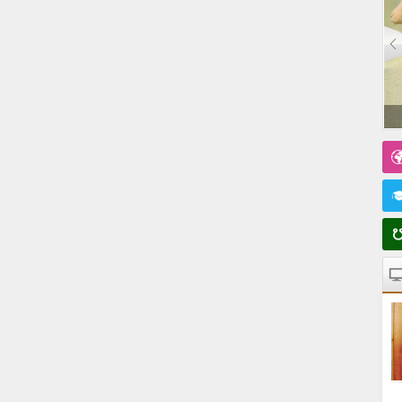
Yuxuda İt Görm