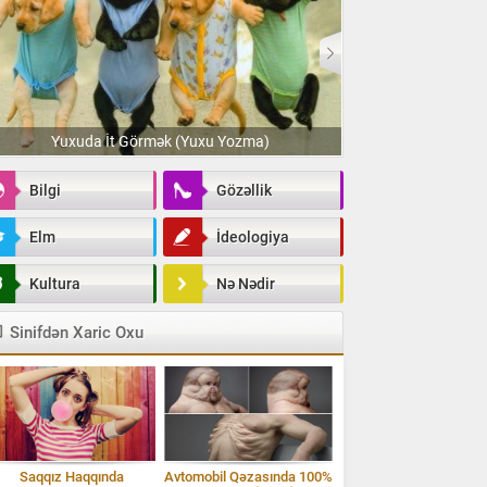
ək (Yuxu Yozma)
Yuxuda Diş Tökülməsi
Bilgi
Gözəllik
Elm
İdeologiya
Kultura
Nə Nədir
Sinifdən Xaric Oxu
Saqqız Haqqında
Avtomobil Qəzasında 100%