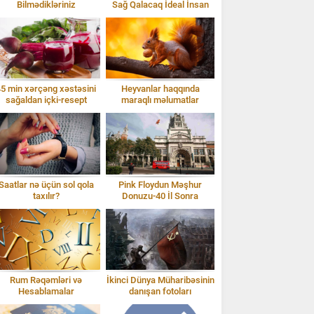
Bilmədikləriniz
Sağ Qalacaq İdeal İnsan
Modeli
5 min xərçəng xəstəsini
Heyvanlar haqqında
sağaldan içki-resept
maraqlı məlumatlar
Saatlar nə üçün sol qola
Pink Floydun Məşhur
taxılır?
Donuzu-40 İl Sonra
Rum Rəqəmləri və
İkinci Dünya Müharibəsinin
Hesablamalar
danışan fotoları