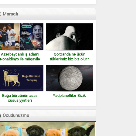
Maraqlı
Azərbaycanlı iş adamı
Qorxanda nə üçün
Ronaldinyo ilə müqavilə
tüklərimiz biz-biz olur?
imzaladı
Buğa bürcünün əsas
Yadplanetlilər Bizik
xüsusiyyətləri
Oxudunuzmu