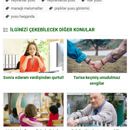
heyvanlar yuxu
heyvanlarda yuxu
itlər yuxu
maraqlı melumatlar
pişiklər yuxu görürmü
yuxu haqqında
İLGİNİZİ ÇEKEBİLECEK DİĞER KONULAR
Sonra edərəm vərdişindən qurtul!
Tarixə keçmiş unudulmaz
sevgilər