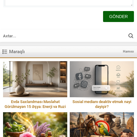
Maraqlı
Hamısı
Evdə Saxlanılması Məsləhət
Sosial medianı deaktiv etmək nəyi
Görülməyən 15 Əşya: Enerji və Ruzi
dəyişir?