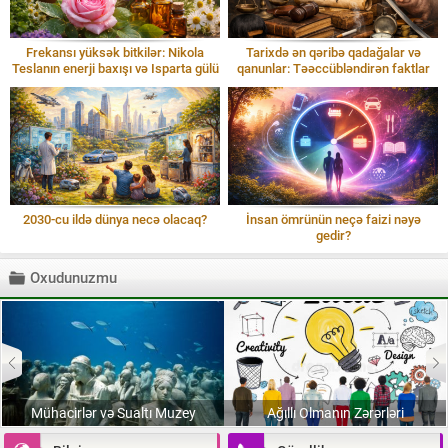
Frekansı yüksək bitkilər: Nikola
Tarixdə ən qəribə qadağalar və
Teslanın enerji baxışı və Isparta gülü
qanunlar: Təəccübləndirən faktlar
2030-cu ildə dünya necə olacaq?
İnsan ömrünün neçə faizi nəyə
gedir?
Oxudunuzmu
Mühacirlər və Sualtı Muzey
Ağıllı Olmanın Zərərləri