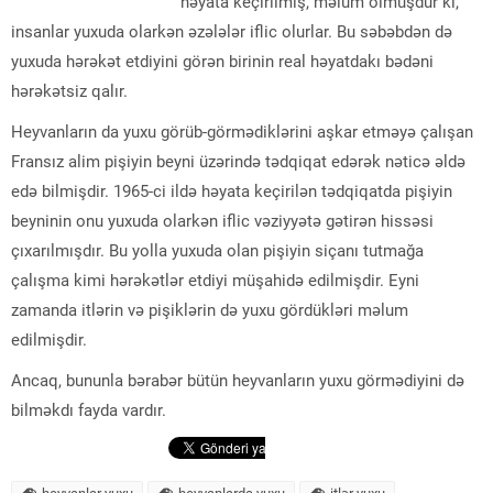
həyata keçirilmiş, məlum olmuşdur ki,
insanlar yuxuda olarkən əzələlər iflic olurlar. Bu səbəbdən də
yuxuda hərəkət etdiyini görən birinin real həyatdakı bədəni
hərəkətsiz qalır.
Heyvanların da yuxu görüb-görmədiklərini aşkar etməyə çalışan
Fransız alim pişiyin beyni üzərində tədqiqat edərək nəticə əldə
edə bilmişdir. 1965-ci ildə həyata keçirilən tədqiqatda pişiyin
beyninin onu yuxuda olarkən iflic vəziyyətə gətirən hissəsi
çıxarılmışdır. Bu yolla yuxuda olan pişiyin siçanı tutmağa
çalışma kimi hərəkətlər etdiyi müşahidə edilmişdir. Eyni
zamanda itlərin və pişiklərin də yuxu gördükləri məlum
edilmişdir.
Ancaq, bununla bərabər bütün heyvanların yuxu görmədiyini də
bilməkdı fayda vardır.