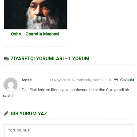
Osho – Əsarətin Mənbəyi
ZİYARETÇİ YORUMLARI - 1 YORUM
Cevapla
Aytac
03 Noyabr 2017 tarixində, saat 11:19
Ela ! Pisiklerin ve itlerin yuxu gorduyunu bilmirdim
Cox yararli bir
saytdir
BİR YORUM YAZ