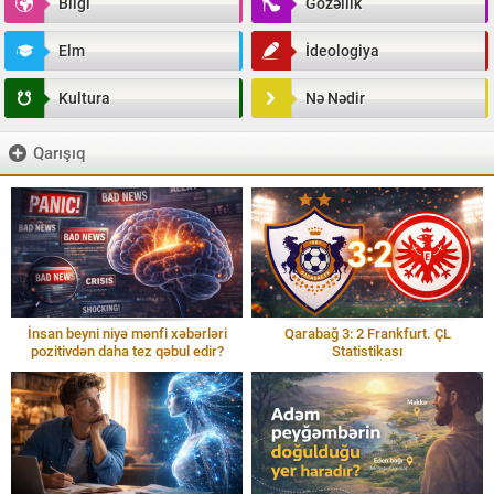
Bilgi
Gözəllik
Elm
İdeologiya
Kultura
Nə Nədir
Qarışıq
İnsan beyni niyə mənfi xəbərləri
Qarabağ 3: 2 Frankfurt. ÇL
pozitivdən daha tez qəbul edir?
Statistikası