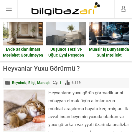
Evdə Saxlanılması
Düşüncə Tərzi və
Müasir İş Dünyasında
Məsləhət Görülməyən
Uğur: Eyni Peşədən
Süni İntellekt
15 Əşya: Enerji və
Fərqli Nəticələrə
Ruzi
Gedən Yol
Heyvanlar Yuxu Görürmü ?
Beynimiz
,
Bilgi
,
Maraqlı
1
6.119
Heyvanların yuxu görüb-görmədiklərini
müəyyən etmək üçün alimlər uzun
müddət araşdırma həyata keçirmişlər. İlk
əvvəl insan beyninin yuxuda olarkən və
yuxu görərkən vəziyyəti üzərində analizlər