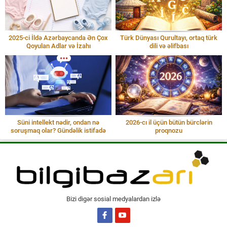
2025-ci İldə Azərbaycanda Ən Çox
Türk Dünyası Qurultayı, ortaq türk
Qoyulan Adlar və İzahı
dili və əlifbası
Süni intellekt nədir, ondan nə
2026-cı il üçün bütün bürclərin
soruşmaq olar? Gündəlik istifadə
proqnozu
Bizi digər sosial medyalardan izlə