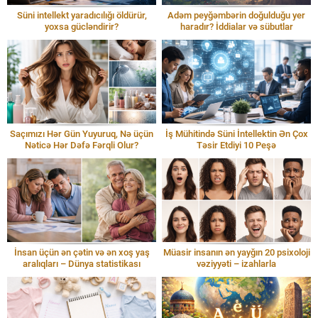
Süni intellekt yaradıcılığı öldürür,
Adəm peyğəmbərin doğulduğu yer
yoxsa gücləndirir?
haradır? İddialar və sübutlar
Saçımızı Hər Gün Yuyuruq, Nə üçün
İş Mühitində Süni İntellektin Ən Çox
Nəticə Hər Dəfə Fərqli Olur?
Təsir Etdiyi 10 Peşə
İnsan üçün ən çətin və ən xoş yaş
Müasir insanın ən yayğın 20 psixoloji
aralıqları – Dünya statistikası
vəziyyəti – izahlarla