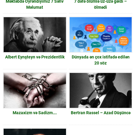
Məktəbdə Öyrəndiyimiz 7 Səhv
7 dəfə ölümlə üz-üzə gəldi –
Məlumat
ölmədi
Albert Eynşteyn və Prezidentlik
Dünyada ən çox istifadə edilən
20 söz
Mazaxizm və Sadizm….
Bertran Rassel – Azad Düşüncə