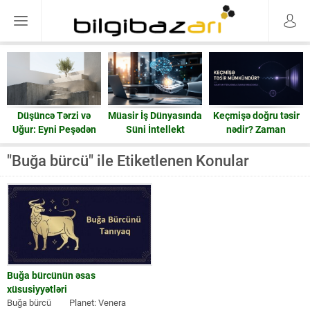
Düşüncə Tərzi və
Müasir İş Dünyasında
Keçmişə doğru təsir
Uğur: Eyni Peşədən
Süni İntellekt
nədir? Zaman
Fərqli Nəticələrə
həqiqətən geri işləyə
Gedən Yol
bilərmi?
"Buğa bürcü" ile Etiketlenen Konular
Buğa bürcünün əsas
xüsusiyyətləri
Buğa bürcü⠀ ⠀ Planet: Venera ⠀