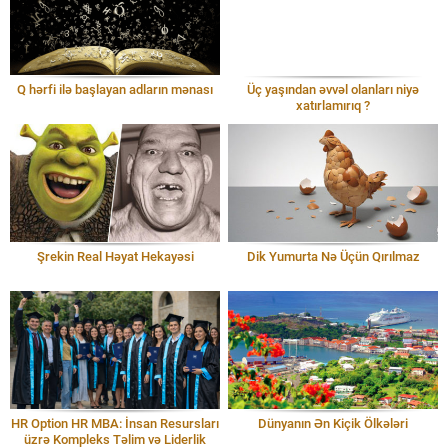
Q hərfi ilə başlayan adların mənası
Üç yaşından əvvəl olanları niyə
xatırlamırıq ?
Şrekin Real Həyat Hekayəsi
Dik Yumurta Nə Üçün Qırılmaz
HR Option HR MBA: İnsan Resursları
Dünyanın Ən Kiçik Ölkələri
üzrə Kompleks Təlim və Liderlik