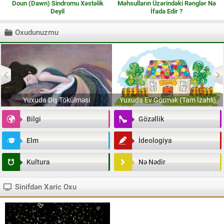
Doun (Dawn) Sindromu Xəstəlik
Məhsulların Üzərindəki Rənglər Nə
Deyil
İfadə Edir ?
Oxudunuzmu
Yuxuda Diş Tökülməsi
Yuxuda Ev Görmək (Tam İzahlı)
Bilgi
Gözəllik
Elm
İdeologiya
Kultura
Nə Nədir
Sinifdən Xaric Oxu