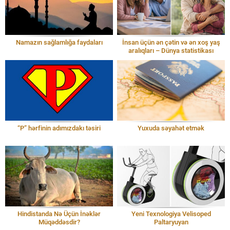
Namazın sağlamlığa faydaları
İnsan üçün ən çətin və ən xoş yaş
aralıqları – Dünya statistikası
“P” hərfinin adımızdakı təsiri
Yuxuda səyahət etmək
Hindistanda Nə Üçün İnəklər
Yeni Texnologiya Velisoped
Müqəddəsdir?
Paltaryuyan