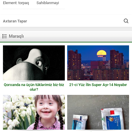
Element: torpaq⠀ ⠀ Sahiblənməyi
önəmsəyən və sahib olduqlarınızı
bölüşməyi...
Maraqlı
Qorxanda nə üçün tüklərimiz biz-biz
21-ci Yüz İlin Super Ayı-14 Noyabır
olur?