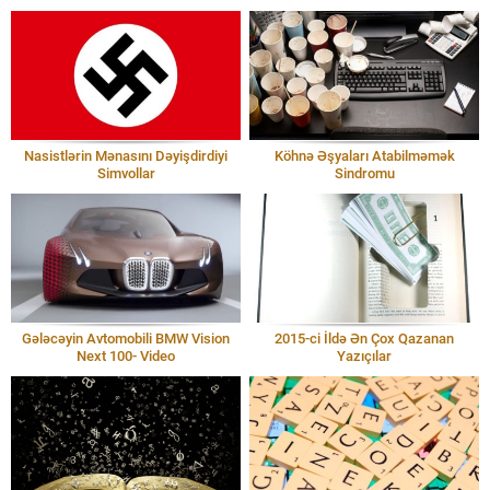
İnkişafı
Nasistlərin Mənasını Dəyişdirdiyi
Köhnə Əşyaları Atabilməmək
Simvollar
Sindromu
Gələcəyin Avtomobili BMW Vision
2015-ci İldə Ən Çox Qazanan
Next 100- Video
Yazıçılar