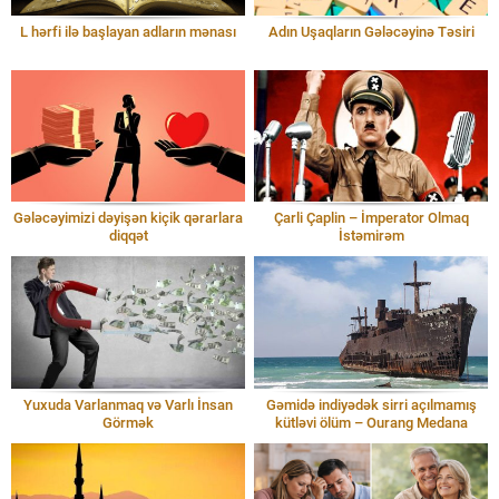
L hərfi ilə başlayan adların mənası
Adın Uşaqların Gələcəyinə Təsiri
Gələcəyimizi dəyişən kiçik qərarlara
Çarli Çaplin – İmperator Olmaq
diqqət
İstəmirəm
Yuxuda Varlanmaq və Varlı İnsan
Gəmidə indiyədək sirri açılmamış
Görmək
kütləvi ölüm – Ourang Medana