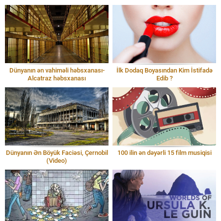
Dünyanın ən vahiməli həbsxanası-
İlk Dodaq Boyasından Kim İstifadə
Alcatraz həbsxanası
Edib ?
Dünyanın Ən Böyük Faciəsi, Çernobil
100 ilin ən dəyərli 15 film musiqisi
(Video)