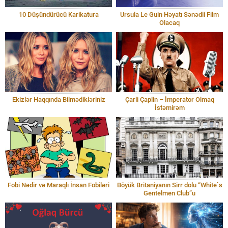
10 Düşündürücü Karikatura
Ursula Le Guin Həyatı Sənədli Film
Olacaq
Ekizlər Haqqında Bilmədikləriniz
Çarli Çaplin – İmperator Olmaq
İstəmirəm
Fobi Nədir və Maraqlı İnsan Fobiləri
Böyük Britaniyanın Sirr dolu “White`s
Gentelmen Club”u