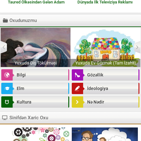
Taured Ölkəsindən Gələn Adam
Dünyada İlk Televiziya Reklamı
Oxudunuzmu
Yuxuda Diş Tökülməsi
Yuxuda Ev Görmək (Tam İzahlı)
Bilgi
Gözəllik
Elm
İdeologiya
Kultura
Nə Nədir
Sinifdən Xaric Oxu