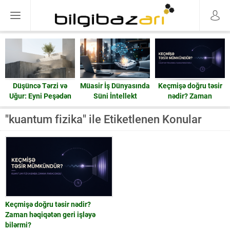
Düşüncə Tərzi və
Müasir İş Dünyasında
Keçmişə doğru təsir
Uğur: Eyni Peşədən
Süni İntellekt
nədir? Zaman
Fərqli Nəticələrə
həqiqətən geri işləyə
Gedən Yol
bilərmi?
"kuantum fizika" ile Etiketlenen Konular
Keçmişə doğru təsir nədir?
Zaman həqiqətən geri işləyə
bilərmi?