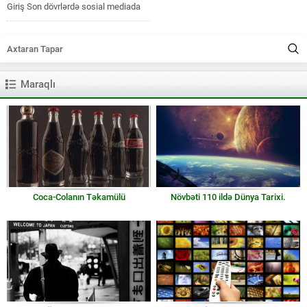
Giriş Son dövrlərdə sosial mediada
və müxtəlif məqalələrdə maraqlı bir
fikir tez-tez paylaşılır:“Gələcəkdə
verilən qərar...
Maraqlı
Coca-Colanın Təkamülü
Növbəti 110 ildə Dünya Tarixi.