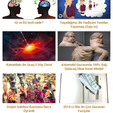
IQ və EQ testi nədir?
Yaşadığımız Bir Hadisəni Yenidən
Yaşamaq (Deja vu)
Kainatdakı Ən Uzaq 5 Göy Cismi
Avtomobil Qəzasında 100% Sağ
Qalacaq İdeal İnsan Modeli
Doqon Qəbiləsi Kosmosu Necə
2015-ci İldə Ən Çox Qazanan
Öyrənib
Yazıçılar