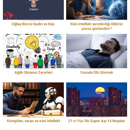
Oğlaq Bürcü-Qadın və Kişi.
Süni intellekt yaradıcılığı öldürür,
yoxsa gücləndirir?
Ağıllı Olmanın Zərərləri
Yuxuda Ölü Görmək
Kompüter, insan və süni intellekt
21-ci Yüz İlin Super Ayı-14 Noyabır