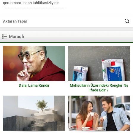
qorunması, insan təhlükəsizliyinin
müfahizəsi və başqa bu kimi
kriteriyaları...
Maraqlı
Dalai Lama Kimdir
Məhsulların Üzərindəki Rənglər Nə
İfadə Edir ?