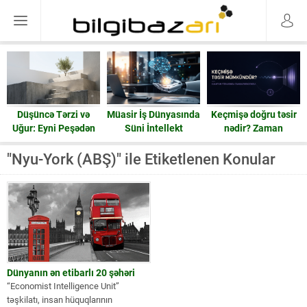
Düşüncə Tərzi və
Müasir İş Dünyasında
Keçmişə doğru təsir
Uğur: Eyni Peşədən
Süni İntellekt
nədir? Zaman
Fərqli Nəticələrə
həqiqətən geri işləyə
Gedən Yol
bilərmi?
"Nyu-York (ABŞ)" ile Etiketlenen Konular
Dünyanın ən etibarlı 20 şəhəri
“Economist Intelligence Unit”
təşkilatı, insan hüquqlarının