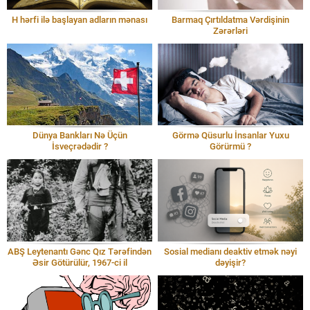
H hərfi ilə başlayan adların mənası
Barmaq Çırtıldatma Vərdişinin
Zərərləri
Dünya Bankları Nə Üçün
Görmə Qüsurlu İnsanlar Yuxu
İsveçrədədir ?
Görürmü ?
ABŞ Leytenantı Gənc Qız Tərəfindən
Sosial medianı deaktiv etmək nəyi
Əsir Götürülür, 1967-ci il
dəyişir?