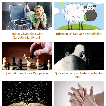
Musiqi Zövqünüzə Görə
Dünyada Ən Çox Ət Yeyən Ölkələr
Xarakterinizi Öyrənin
Şahmat Üzrə Dünya Çempionları
Qorxanda nə üçün tüklərimiz biz-biz
olur?