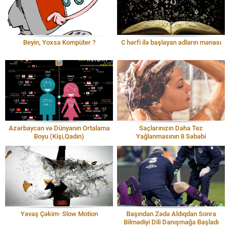
Beyin, Yoxsa Kompüter ?
C hərfi ilə başlayan adların mənası
Azərbaycan və Dünyanın Ortalama
Saçlarınızın Daha Tez
Boyu (Kişi,Qadın)
Yağlanmasının 8 Səbəbi
Yavaş Çəkim- Slow Motion
Başından Zədə Aldıqdan Sonra
Bilmədiyi Dili Danışmağa Başladı