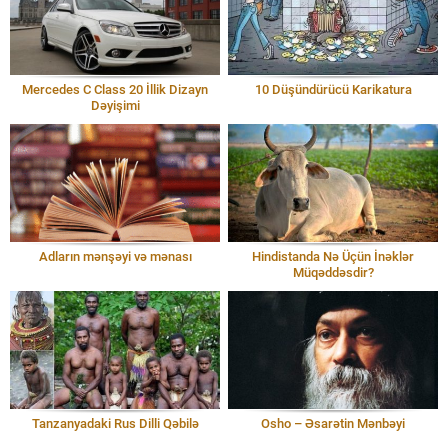
Mercedes C Class 20 İllik Dizayn
10 Düşündürücü Karikatura
Dəyişimi
Adların mənşəyi və mənası
Hindistanda Nə Üçün İnəklər
Müqəddəsdir?
Tanzanyadaki Rus Dilli Qəbilə
Osho – Əsarətin Mənbəyi