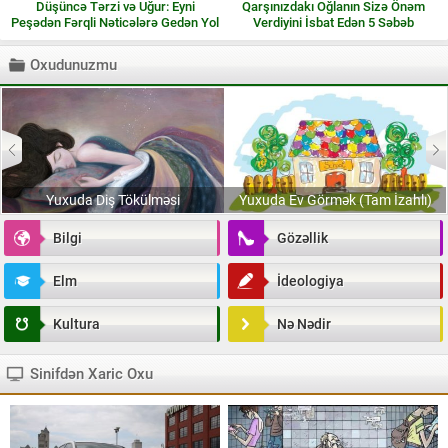
Düşüncə Tərzi və Uğur: Eyni
Qarşınızdakı Oğlanın Sizə Önəm
Peşədən Fərqli Nəticələrə Gedən Yol
Verdiyini İsbat Edən 5 Səbəb
Oxudunuzmu
Yuxuda Diş Tökülməsi
Yuxuda Ev Görmək (Tam İzahlı)
Bilgi
Gözəllik
Elm
İdeologiya
Kultura
Nə Nədir
Sinifdən Xaric Oxu