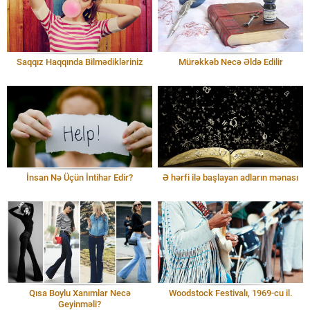
Saqqız Haqqında Bilmədikləriniz
Mürəkkəb Necə Əldə Edilir
İnsan Nə Üçün İntihar Edir?
Ə hərfi ilə başlayan adların mənası
Qısa Boylu Xanımlar Necə
Woodstock Festivalı, 1969-cu il.
Geyinməli?