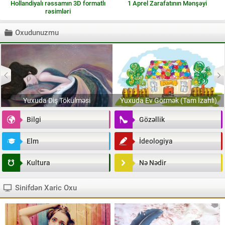
Hollandiyalı rəssamın 3D formatlı
1 Aprel Zarafatının Mənşəyi
rəsimləri
Oxudunuzmu
Yuxuda Diş Tökülməsi
Yuxuda Ev Görmək (Tam İzahlı)
Bilgi
Gözəllik
Elm
İdeologiya
Kultura
Nə Nədir
Sinifdən Xaric Oxu