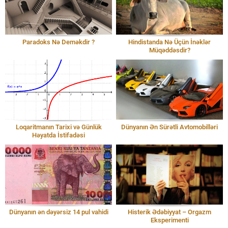
Paradoks Nə Deməkdir ?
Hindistanda Nə Üçün İnəklər
Müqəddəsdir?
Loqaritmanın Tarixi və Günlük
Dünyanın Ən Sürətli Avtomobilləri
Həyatda İstifadəsi
Dünyanın ən dəyərsiz 14 pul vahidi
Histerik Ədəbiyyat – Orgazm
Eksperimenti