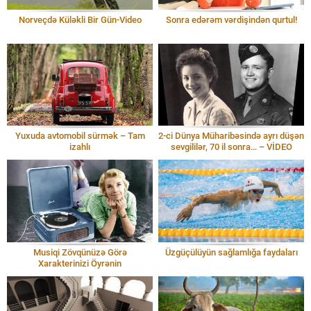
Norveçdə Küləkli Bir Gün-Video
Sonra edərəm vərdişindən qurtul!
Yuxuda avtomobil sürmək – Tam
2-ci Dünya Müharibəsində ayrı düşən
izahlı
sevgililər, 70 il sonra… – VİDEO
Musiqi Zövqünüzə Görə
Üzgüçülüyün sağlamlığa faydaları
Xarakterinizi Öyrənin