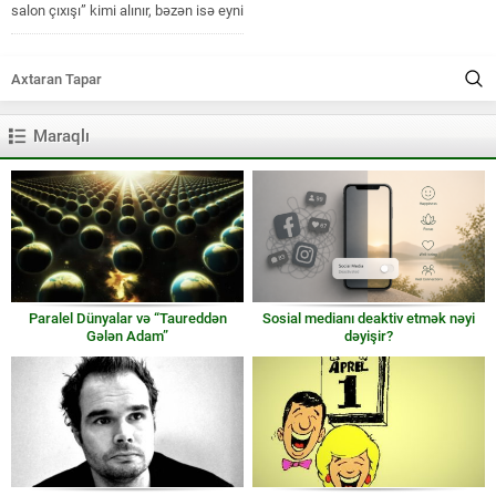
salon çıxışı” kimi alınır, bəzən isə eyni
rutinlə belə sönük,...
Maraqlı
Paralel Dünyalar və “Taureddən
Sosial medianı deaktiv etmək nəyi
Gələn Adam”
dəyişir?