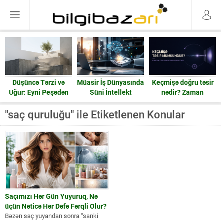
Düşüncə Tərzi və
Müasir İş Dünyasında
Keçmişə doğru təsir
Uğur: Eyni Peşədən
Süni İntellekt
nədir? Zaman
Fərqli Nəticələrə
həqiqətən geri işləyə
Gedən Yol
bilərmi?
"saç quruluğu" ile Etiketlenen Konular
Saçımızı Hər Gün Yuyuruq, Nə
üçün Nəticə Hər Dəfə Fərqli Olur?
Bəzən saç yuyandan sonra “sanki