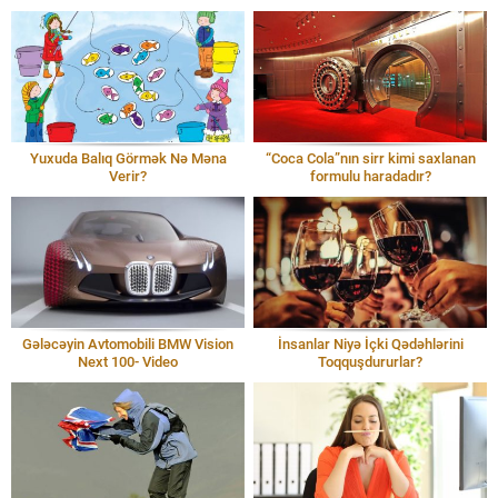
Yuxuda Balıq Görmək Nə Məna
“Coca Cola”nın sirr kimi saxlanan
Verir?
formulu haradadır?
Gələcəyin Avtomobili BMW Vision
İnsanlar Niyə İçki Qədəhlərini
Next 100- Video
Toqquşdururlar?