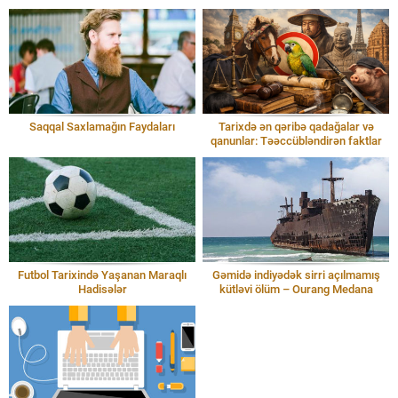
Saqqal Saxlamağın Faydaları
Tarixdə ən qəribə qadağalar və
qanunlar: Təəccübləndirən faktlar
Futbol Tarixində Yaşanan Maraqlı
Gəmidə indiyədək sirri açılmamış
Hadisələr
kütləvi ölüm – Ourang Medana