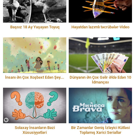
Başsız 18 Ay Yaşayan Toyuq
Həyatdan lazımlı təcrübələr-Video
İnsanı Ən Çox Xoşbəxt Edən Şey….
Dünyanın Ən Çox Gəlir Əldə Edən 10
İdmançısı
Solaxay İnsanların Bəzi
Bir Zamanlar Geniş İzləyici Kütləsi
Xüsusiyyətləri
Toplamış Xarici Seriallar