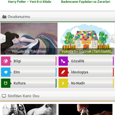
Harry Potter – Yeni 8-ci Kitabı
Badımcanın Faydaları və Zərərləri
Oxudunuzmu
Yuxuda Diş Tökülməsi
Yuxuda Ev Görmək (Tam İzahlı)
Bilgi
Gözəllik
Elm
İdeologiya
Kultura
Nə Nədir
Sinifdən Xaric Oxu