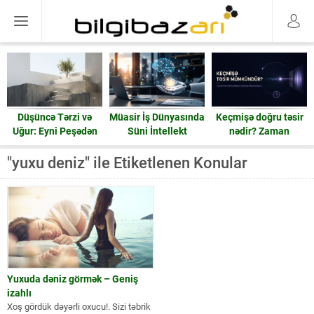
Düşüncə Tərzi və
Müasir İş Dünyasında
Keçmişə doğru təsir
Uğur: Eyni Peşədən
Süni İntellekt
nədir? Zaman
Fərqli Nəticələrə
həqiqətən geri işləyə
Gedən Yol
bilərmi?
"yuxu deniz" ile Etiketlenen Konular
Yuxuda dəniz görmək – Geniş
izahlı
Xoş gördük dəyərli oxucu!. Sizi təbrik