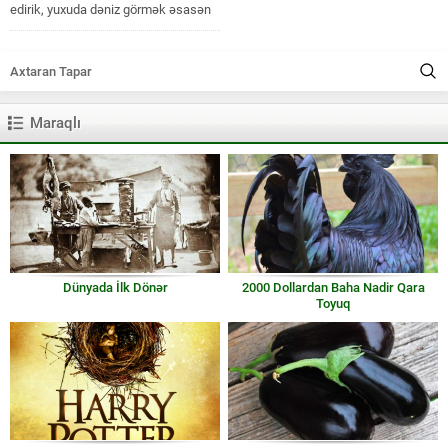
edirik, yuxuda dəniz görmək əsasən
xoş istiqamətdə yozulur. Yuxunuzda...
Maraqlı
Dünyada İlk Dönər
2000 Dollardan Baha Nadir Qara
Toyuq