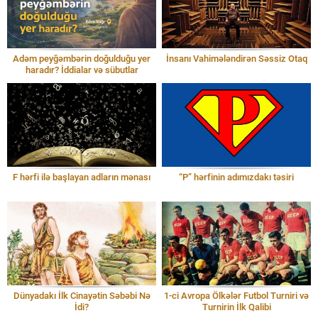
Adəm peyğəmbərin doğulduğu yer
İnsanı Vahimələndirən Səssiz Otaq
haradır? İddialar və sübutlar
F hərfi ilə başlayan adların mənası
“P” hərfinin adımızdakı təsiri
Dünyadakı İlk Cinayətin Səbəbi Nə
1-ci Avropa Ölkələr Futbol Turniri və
İdi?
Turnirin İlk Qalibi