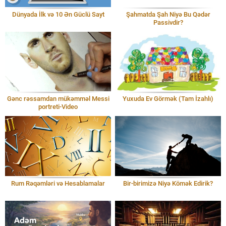
Dünyada İlk və 10 Ən Güclü Sayt
Şahmatda Şah Niyə Bu Qədər
Passivdir?
Gənc rəssamdan mükəmməl Messi
Yuxuda Ev Görmək (Tam İzahlı)
portreti-Video
Rum Rəqəmləri və Hesablamalar
Bir-birimizə Niyə Kömək Edirik?