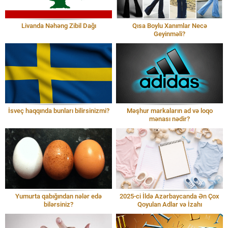
Livanda Nəhəng Zibil Dağı
Qısa Boylu Xanımlar Necə
Geyinməli?
İsveç haqqında bunları bilirsinizmi?
Məşhur markaların ad və loqo
mənası nədir?
Yumurta qabığından nələr edə
2025-ci İldə Azərbaycanda Ən Çox
bilərsiniz?
Qoyulan Adlar və İzahı