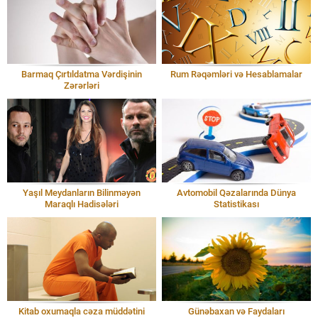
Barmaq Çırtıldatma Vərdişinin
Rum Rəqəmləri və Hesablamalar
Zərərləri
Yaşıl Meydanların Bilinməyən
Avtomobil Qəzalarında Dünya
Maraqlı Hadisələri
Statistikası
Kitab oxumaqla cəza müddətini
Günəbaxan və Faydaları