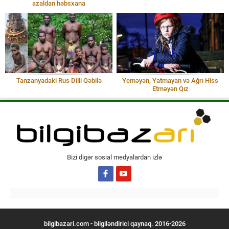
azaldan həbsxana
Tanzanyadaki Rus Dilli Qəbilə
Yeməyən, Yatmayan və Ağrı Hiss
Etməyən Qız
Bizi digər sosial medyalardan izlə
bilgibazari.com - bilgiləndirici qaynaq. 2016-2026