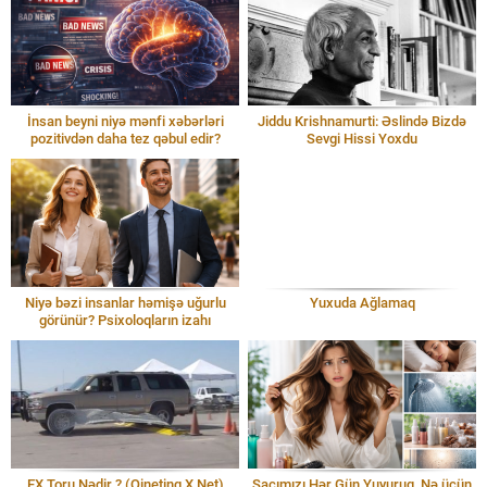
İnsan beyni niyə mənfi xəbərləri
Jiddu Krishnamurti: Əslində Bizdə
pozitivdən daha tez qəbul edir?
Sevgi Hissi Yoxdu
Niyə bəzi insanlar həmişə uğurlu
Yuxuda Ağlamaq
görünür? Psixoloqların izahı
EX Toru Nədir ? (Qinetinq X Net)
Saçımızı Hər Gün Yuyuruq, Nə üçün