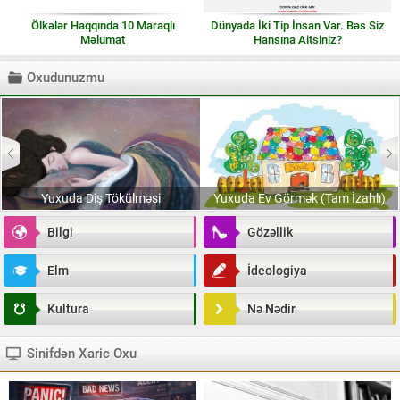
Ölkələr Haqqında 10 Maraqlı
Dünyada İki Tip İnsan Var. Bəs Siz
Məlumat
Hansına Aitsiniz?
Oxudunuzmu
Yuxuda Diş Tökülməsi
Yuxuda Ev Görmək (Tam İzahlı)
Bilgi
Gözəllik
Elm
İdeologiya
Kultura
Nə Nədir
Sinifdən Xaric Oxu