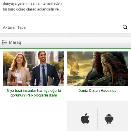
dünyaya gələn insanları təmsil edən
bu bürc oğlaq olaraq adlandırılır və...
Maraqlı
Niyə bəzi insanlar həmişə uğurlu
Dəniz Qızları Haqqında
görünür? Psixoloqların izahı