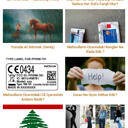
Nəticə Hər Dəfə Fərqli Olur?
Yuxuda At Görmək (Geniş)
Məhsulların Üzərindəki Rənglər Nə
İfadə Edir ?
Məhsulların Üzərindəki CE İşarəsinin
İnsan Nə Üçün İntihar Edir?
Anlamı Nədir?