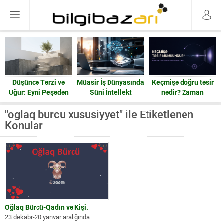
Düşüncə Tərzi və
Müasir İş Dünyasında
Keçmişə doğru təsir
Uğur: Eyni Peşədən
Süni İntellekt
nədir? Zaman
Fərqli Nəticələrə
həqiqətən geri işləyə
Gedən Yol
bilərmi?
"oglaq burcu xususiyyet" ile Etiketlenen
Konular
Oğlaq Bürcü-Qadın və Kişi.
23 dekabr-20 yanvar aralığında