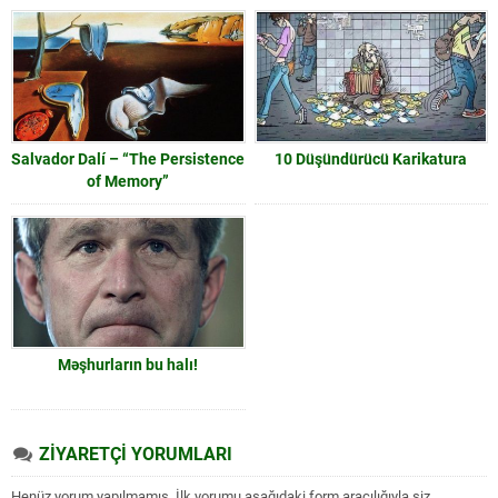
Salvador Dalí – “The Persistence
10 Düşündürücü Karikatura
of Memory”
Məşhurların bu halı!
ZİYARETÇİ YORUMLARI
Henüz yorum yapılmamış. İlk yorumu aşağıdaki form aracılığıyla siz