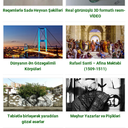
Rəqəmlərlə Sadə Heyvan Şəkilləri
Real görünüşlü 3D formatlı rəsm-
VİDEO
Dünyanın Ən Gözəgəlimli
Rafael Santi – Afina Məktəbi
Körpüləri
(1509-1511)
Təbiətlə birləşərək yaradılan
Məşhur Yazarlar və Pişikləri
gözəl əsərlər