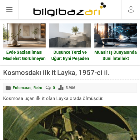
Evdə Saxlanılması
Düşüncə Tərzi və
Müasir İş Dünyasında
Məsləhət Görülməyən
Uğur: Eyni Peşədən
Süni İntellekt
15 Əşya: Enerji və
Fərqli Nəticələrə
Ruzi
Gedən Yol
Kosmosdakı ilk it Layka, 1957-ci il.
Fotomaraq
,
Retro
0
5.906
Kosmosa uçan ilk it olan Layka orada ölmüşdür.