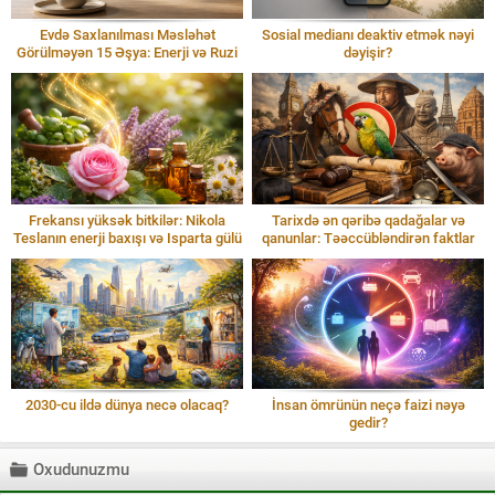
Evdə Saxlanılması Məsləhət
Sosial medianı deaktiv etmək nəyi
Görülməyən 15 Əşya: Enerji və Ruzi
dəyişir?
Frekansı yüksək bitkilər: Nikola
Tarixdə ən qəribə qadağalar və
Teslanın enerji baxışı və Isparta gülü
qanunlar: Təəccübləndirən faktlar
2030-cu ildə dünya necə olacaq?
İnsan ömrünün neçə faizi nəyə
gedir?
Oxudunuzmu