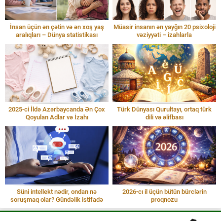
İnsan üçün ən çətin və ən xoş yaş
Müasir insanın ən yayğın 20 psixoloji
aralıqları – Dünya statistikası
vəziyyəti – izahlarla
2025-ci İldə Azərbaycanda Ən Çox
Türk Dünyası Qurultayı, ortaq türk
Qoyulan Adlar və İzahı
dili və əlifbası
Süni intellekt nədir, ondan nə
2026-cı il üçün bütün bürclərin
soruşmaq olar? Gündəlik istifadə
proqnozu