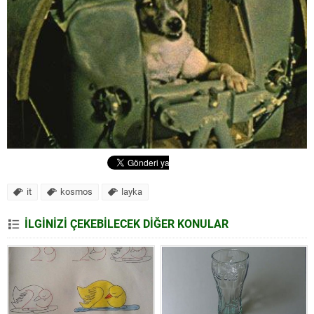
it
kosmos
layka
İLGİNİZİ ÇEKEBİLECEK DİĞER KONULAR