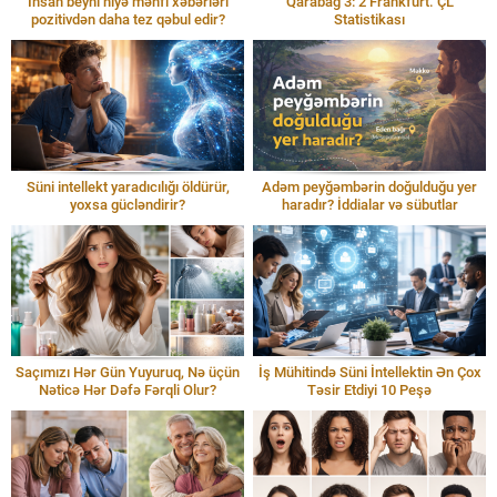
İnsan beyni niyə mənfi xəbərləri
Qarabağ 3: 2 Frankfurt. ÇL
pozitivdən daha tez qəbul edir?
Statistikası
Süni intellekt yaradıcılığı öldürür,
Adəm peyğəmbərin doğulduğu yer
yoxsa gücləndirir?
haradır? İddialar və sübutlar
Saçımızı Hər Gün Yuyuruq, Nə üçün
İş Mühitində Süni İntellektin Ən Çox
Nəticə Hər Dəfə Fərqli Olur?
Təsir Etdiyi 10 Peşə