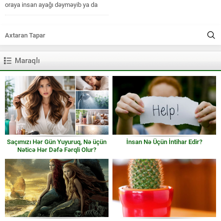
oraya insan ayağı dəyməyib ya da
həmin yerlərə insanların...
Maraqlı
Saçımızı Hər Gün Yuyuruq, Nə üçün
İnsan Nə Üçün İntihar Edir?
Nəticə Hər Dəfə Fərqli Olur?