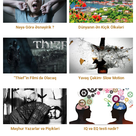
Nəyə Görə Əsnəyirik ?
Dünyanın Ən Kiçik Ölkələri
“Thief”in Filmi də Olacaq
Yavaş Çəkim- Slow Motion
Məşhur Yazarlar və Pişikləri
IQ və EQ testi nədir?