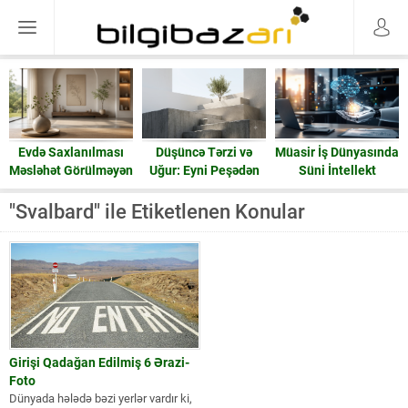
Evdə Saxlanılması
Düşüncə Tərzi və
Müasir İş Dünyasında
Məsləhət Görülməyən
Uğur: Eyni Peşədən
Süni İntellekt
15 Əşya: Enerji və
Fərqli Nəticələrə
Ruzi
Gedən Yol
"Svalbard" ile Etiketlenen Konular
Girişi Qadağan Edilmiş 6 Ərazi-
Foto
Dünyada hələdə bəzi yerlər vardır ki,