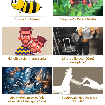
Yuxuda Arı Görmək
Dünyanın Ən Zəhərli Bitkiləri
Hər ofisdə olan maraqlı tiplər
Liftlərdə Nə Üçün Güzgü
Yerləşdirilir?
Süni intellekt necə istifadə
Nə Üçün Özümüzü Qıdıqlaya
olunmalıdır? Ən uğurlu 5 alət
Bilmirik?