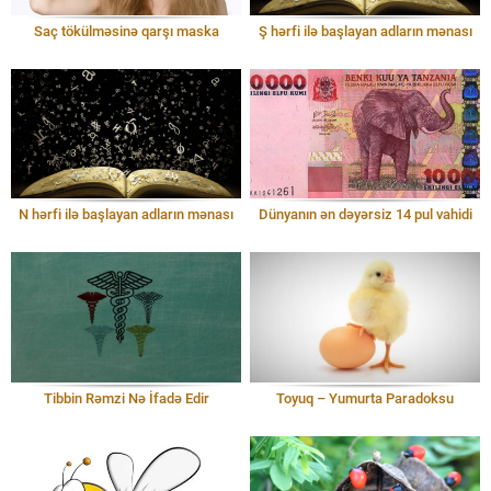
Saç tökülməsinə qarşı maska
Ş hərfi ilə başlayan adların mənası
N hərfi ilə başlayan adların mənası
Dünyanın ən dəyərsiz 14 pul vahidi
Tibbin Rəmzi Nə İfadə Edir
Toyuq – Yumurta Paradoksu