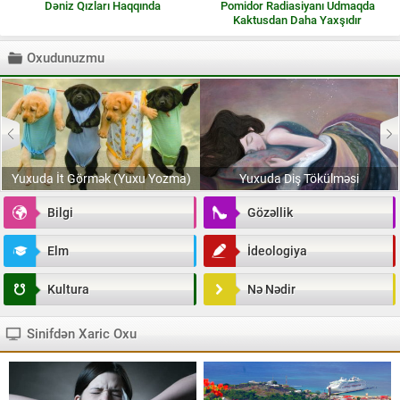
Dəniz Qızları Haqqında
Pomidor Radiasiyanı Udmaqda
Kaktusdan Daha Yaxşıdır
Oxudunuzmu
Yuxuda İt Görmək (Yuxu Yozma)
Yuxuda Diş Tökülməsi
Bilgi
Gözəllik
Elm
İdeologiya
Kultura
Nə Nədir
Sinifdən Xaric Oxu