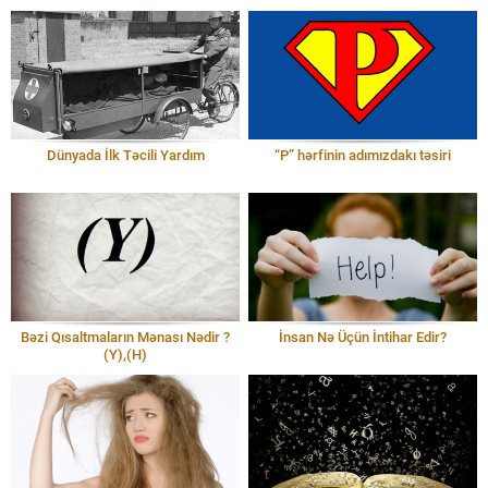
Dünyada İlk Təcili Yardım
“P” hərfinin adımızdakı təsiri
Bəzi Qısaltmaların Mənası Nədir ?
İnsan Nə Üçün İntihar Edir?
(Y),(H)