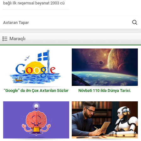
bağlı ilk rəqəmsal bəyanat 2003 cü
ildə Çinin Jiao Tong universiteti...
Maraqlı
“Google” da Ən Çox Axtarılan Sözlər
Növbəti 110 ildə Dünya Tarixi.