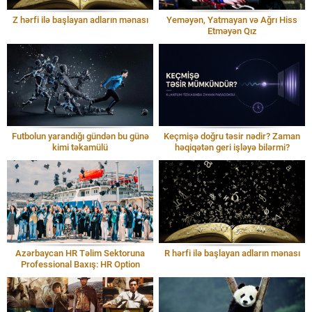
Z hərfi ilə başlayan adların mənası
Yeməyən, Yatmayan və Ağrı Hiss
Etməyən Qız
Futbolun yarandığı gündən bu günə
Keçmişə doğru təsir nədir? Zaman
kimi təkamülü
həqiqətən geri işləyə bilərmi?
Azərbaycan HR Təlim Sektoruna
R hərfi ilə başlayan adların mənası
Professional Baxış: HR Option
Modeli