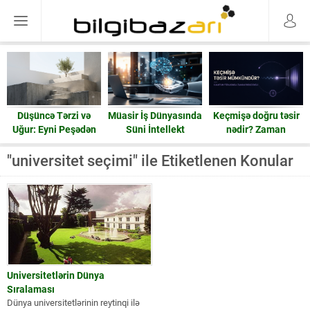
Düşüncə Tərzi və
Müasir İş Dünyasında
Keçmişə doğru təsir
Uğur: Eyni Peşədən
Süni İntellekt
nədir? Zaman
Fərqli Nəticələrə
həqiqətən geri işləyə
Gedən Yol
bilərmi?
"universitet seçimi" ile Etiketlenen Konular
Universitetlərin Dünya
Sıralaması
Dünya universitetlərinin reytinqi ilə