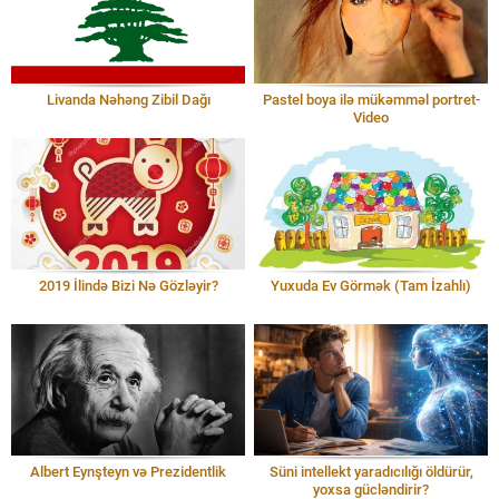
Livanda Nəhəng Zibil Dağı
Pastel boya ilə mükəmməl portret-
Video
2019 İlində Bizi Nə Gözləyir?
Yuxuda Ev Görmək (Tam İzahlı)
Albert Eynşteyn və Prezidentlik
Süni intellekt yaradıcılığı öldürür,
yoxsa gücləndirir?