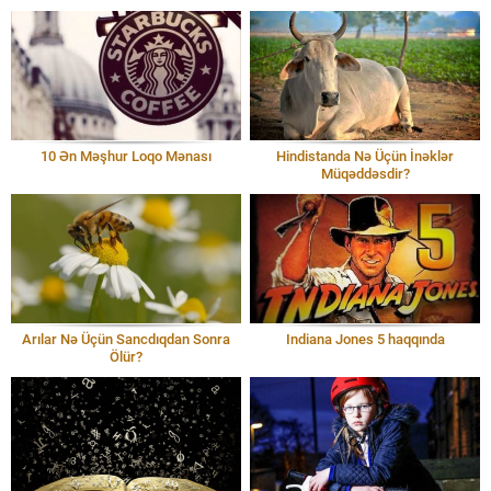
10 Ən Məşhur Loqo Mənası
Hindistanda Nə Üçün İnəklər
Müqəddəsdir?
Arılar Nə Üçün Sancdıqdan Sonra
Indiana Jones 5 haqqında
Ölür?