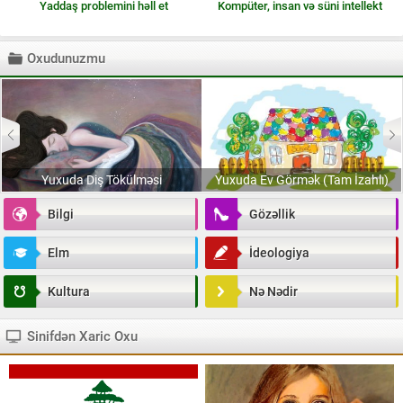
Yaddaş problemini həll et
Kompüter, insan və süni intellekt
Oxudunuzmu
Yuxuda Diş Tökülməsi
Yuxuda Ev Görmək (Tam İzahlı)
Bilgi
Gözəllik
Elm
İdeologiya
Kultura
Nə Nədir
Sinifdən Xaric Oxu