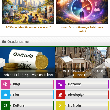
2030-cu ildə dünya necə olacaq?
İnsan ömrünün neçə faizi nəyə
gedir?
Oxudunuzmu
Ən Dürüst və Saxtakar Xalq
Tarixdə ilk kağız pul və plastik kart
(Araşdırma)
Bilgi
Gözəllik
Elm
İdeologiya
Kultura
Nə Nədir