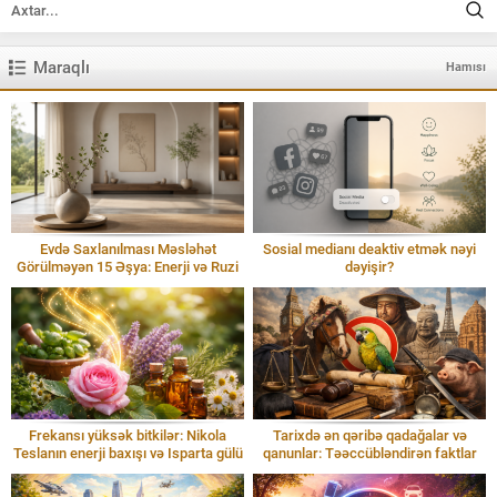
Maraqlı
Hamısı
Evdə Saxlanılması Məsləhət
Sosial medianı deaktiv etmək nəyi
Görülməyən 15 Əşya: Enerji və Ruzi
dəyişir?
Frekansı yüksək bitkilər: Nikola
Tarixdə ən qəribə qadağalar və
Teslanın enerji baxışı və Isparta gülü
qanunlar: Təəccübləndirən faktlar