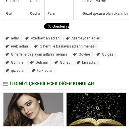
Gülmirə
Qadın
bax: Gül və mir
Gül
Qadın
Fars
Gözəl qoxusu olan tikanlı bir 
adlar
Azerbaycan adlari
Azərbaycan adları
ərəb adlari
G herfi ile baslayan adlarin menasi
G hərfi ilə başlayan adların mənası
Gövhər
Gülgəz
Gülmirə
Gülsüm
Günay
kişi adları
qız adları
turk adlari
İLGİNİZİ ÇEKEBİLECEK DİĞER KONULAR