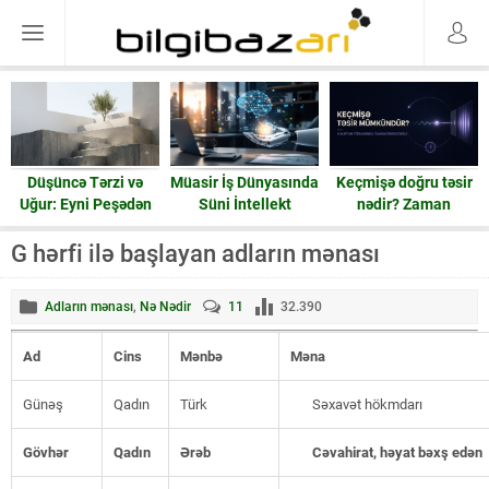
Düşüncə Tərzi və
Müasir İş Dünyasında
Keçmişə doğru təsir
Uğur: Eyni Peşədən
Süni İntellekt
nədir? Zaman
Fərqli Nəticələrə
həqiqətən geri işləyə
Gedən Yol
bilərmi?
G hərfi ilə başlayan adların mənası
Adların mənası
,
Nə Nədir
11
32.390
Ad
Cins
Mənbə
Məna
Günəş
Qadın
Türk
Səxavət hökmdarı
Gövhər
Qadın
Ərəb
Cəvahirat, həyat bəxş edən