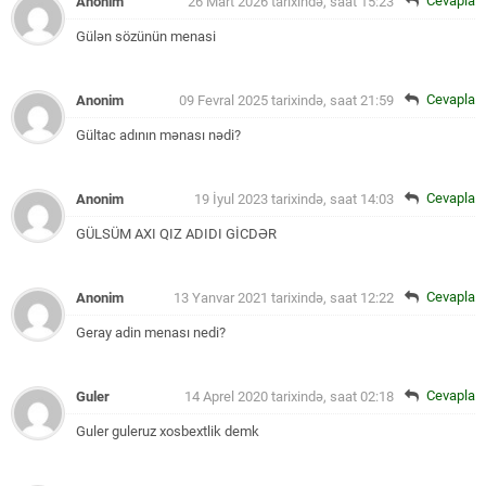
Cevapla
Anonim
26 Mart 2026 tarixində, saat 15:23
Gülən sözünün menasi
Cevapla
Anonim
09 Fevral 2025 tarixində, saat 21:59
Gültac adının mənası nədi?
Cevapla
Anonim
19 İyul 2023 tarixində, saat 14:03
GÜLSÜM AXI QIZ ADIDI
GİCDƏR
Cevapla
Anonim
13 Yanvar 2021 tarixində, saat 12:22
Geray adin menası nedi?
Cevapla
Guler
14 Aprel 2020 tarixində, saat 02:18
Guler guleruz xosbextlik demk