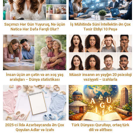
Saçımızı Hər Gün Yuyuruq, Nə üçün
İş Mühitində Süni İntellektin Ən Çox
Nəticə Hər Dəfə Fərqli Olur?
Təsir Etdiyi 10 Peşə
İnsan üçün ən çətin və ən xoş yaş
Müasir insanın ən yayğın 20 psixoloji
aralıqları – Dünya statistikası
vəziyyəti – izahlarla
2025-ci İldə Azərbaycanda Ən Çox
Türk Dünyası Qurultayı, ortaq türk
Qoyulan Adlar və İzahı
dili və əlifbası