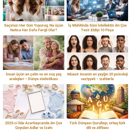
Saçımızı Hər Gün Yuyuruq, Nə üçün
İş Mühitində Süni İntellektin Ən Çox
Nəticə Hər Dəfə Fərqli Olur?
Təsir Etdiyi 10 Peşə
İnsan üçün ən çətin və ən xoş yaş
Müasir insanın ən yayğın 20 psixoloji
aralıqları – Dünya statistikası
vəziyyəti – izahlarla
2025-ci İldə Azərbaycanda Ən Çox
Türk Dünyası Qurultayı, ortaq türk
Qoyulan Adlar və İzahı
dili və əlifbası