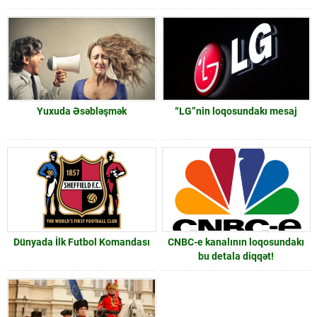
Yuxuda Əsəbləşmək
“LG”nin loqosundakı mesaj
Dünyada İlk Futbol Komandası
CNBC-e kanalının loqosundakı
bu detala diqqət!