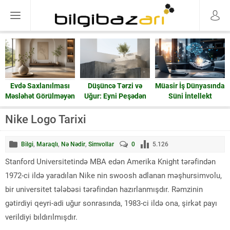
Evdə Saxlanılması
Düşüncə Tərzi və
Müasir İş Dünyasında
Məsləhət Görülməyən
Uğur: Eyni Peşədən
Süni İntellekt
15 Əşya: Enerji və
Fərqli Nəticələrə
Ruzi
Gedən Yol
Nike Logo Tarixi
Bilgi
,
Maraqlı
,
Nə Nədir
,
Simvollar
0
5.126
Stanford Universitetində MBA edən Amerika Knight tərəfindən
1972-ci ildə yaradılan Nike nin swoosh adlanan məşhursimvolu,
bir universitet tələbəsi tərəfindən hazırlanmışdır. Rəmzinin
gətirdiyi qeyri-adi uğur sonrasında, 1983-ci ildə ona, şirkət payı
verildiyi bıldırılmışdır.