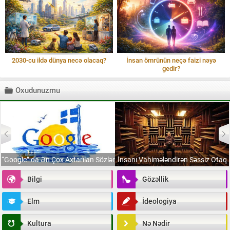
2030-cu ildə dünya necə olacaq?
İnsan ömrünün neçə faizi nəyə
gedir?
Oxudunuzmu
“Google” da Ən Çox Axtarılan Sözlər
İnsanı Vahimələndirən Səssiz Otaq
Bilgi
Gözəllik
Elm
İdeologiya
Kultura
Nə Nədir