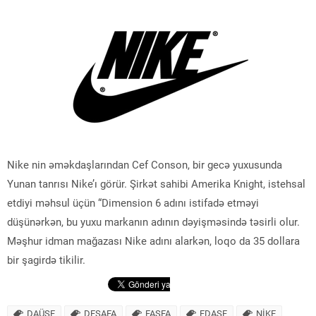
Nike nin əməkdaşlarından Cef Conson, bir gecə yuxusunda
Yunan tanrısı Nike’ı görür. Şirkət sahibi Amerika Knight, istehsal
etdiyi məhsul üçün “Dimension 6 adını istifadə etməyi
düşünərkən, bu yuxu markanın adının dəyişməsində təsirli olur.
Məşhur idman mağazası Nike adını alarkən, loqo da 35 dollara
bir şagirdə tikilir.
DAÜSF
DFSAFA
FASFA
FDASF
NİKE