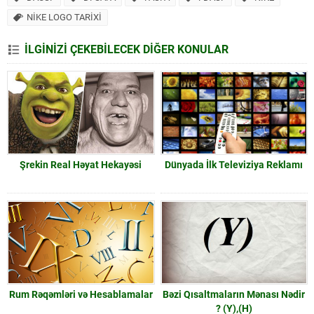
NİKE LOGO TARİXİ
İLGİNİZİ ÇEKEBİLECEK DİĞER KONULAR
Şrekin Real Həyat Hekayəsi
Dünyada İlk Televiziya Reklamı
Rum Rəqəmləri və Hesablamalar
Bəzi Qısaltmaların Mənası Nədir
? (Y),(H)