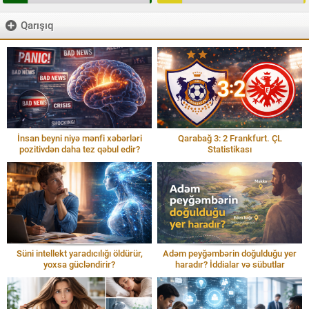
Qarışıq
İnsan beyni niyə mənfi xəbərləri
Qarabağ 3: 2 Frankfurt. ÇL
pozitivdən daha tez qəbul edir?
Statistikası
Süni intellekt yaradıcılığı öldürür,
Adəm peyğəmbərin doğulduğu yer
yoxsa gücləndirir?
haradır? İddialar və sübutlar