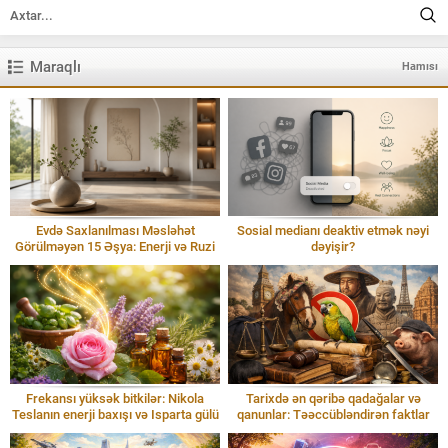
Maraqlı
Hamısı
Evdə Saxlanılması Məsləhət
Sosial medianı deaktiv etmək nəyi
Görülməyən 15 Əşya: Enerji və Ruzi
dəyişir?
Frekansı yüksək bitkilər: Nikola
Tarixdə ən qəribə qadağalar və
Teslanın enerji baxışı və Isparta gülü
qanunlar: Təəccübləndirən faktlar