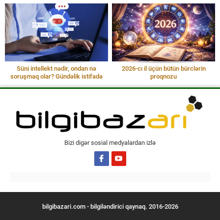
Süni intellekt nədir, ondan nə
2026-cı il üçün bütün bürclərin
soruşmaq olar? Gündəlik istifadə
proqnozu
Bizi digər sosial medyalardan izlə
bilgibazari.com - bilgiləndirici qaynaq. 2016-2026