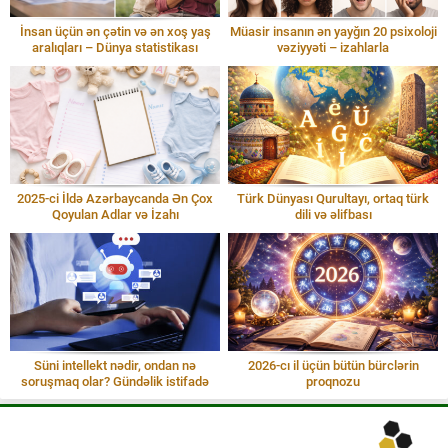
İnsan üçün ən çətin və ən xoş yaş
Müasir insanın ən yayğın 20 psixoloji
aralıqları – Dünya statistikası
vəziyyəti – izahlarla
2025-ci İldə Azərbaycanda Ən Çox
Türk Dünyası Qurultayı, ortaq türk
Qoyulan Adlar və İzahı
dili və əlifbası
Süni intellekt nədir, ondan nə
2026-cı il üçün bütün bürclərin
soruşmaq olar? Gündəlik istifadə
proqnozu