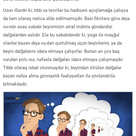
Uzun illərdir ki, tibb və teorilər bu hadisəni açıqlamağa çalışsa
da tam olaraq nəticə əldə edilməmişdir. Bəzi fikirlərə görə deja
vu-nün əsas səbəbi beynimizin ətraf mühitə göndərdiyi
dalğalardan aslıdır. Elə bu səbəbdəndir ki, yoga ilə məşğul
olanlar bəzən deja vu-dən qurtulmaq üçün beyinlərini, ya da
beyin dalğalarını idarə etməyə çalışırlar. Bunun ən çox baş
vurulan yolu isə, nəfəslə dalğaları idarə etməyə çalışmaqdır.
Tibbi olaraq isbat olunmuşdur ki, beyindən ötrülən dalğalar
bəzən nəfəs alma gimnastik fəaliyyətləri ilə yönləndirilə
bilməkdədir.