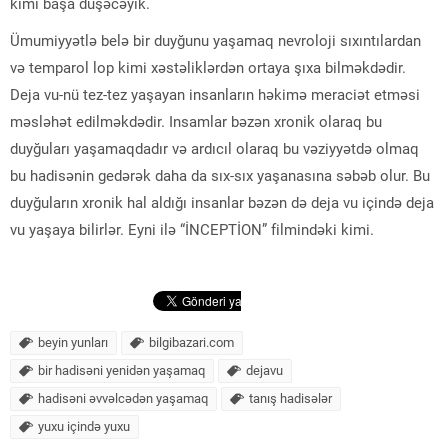
kimi başa düşəcəyik.
Ümumiyyətlə belə bir duyğunu yaşamaq nevroloji sıxıntılardan
və temparol lop kimi xəstəliklərdən ortaya şıxa bilməkdədir.
Deja vu-nü tez-tez yaşayan insanların həkimə meraciət etməsi
məsləhət edilməkdədir. Insamlar bəzən xronik olaraq bu
duyğuları yaşamaqdadır və ardıcıl olaraq bu vəziyyətdə olmaq
bu hadisənin gedərək daha da sıx-sıx yaşanasına səbəb olur. Bu
duyğuların xronik hal aldığı insanlar bəzən də deja vu içində deja
vu yaşaya bilirlər. Eyni ilə “İNCEPTİON” filmindəki kimi.
beyin yunları
bilgibazari.com
bir hadisəni yenidən yaşamaq
dejavu
hadisəni əvvəlcədən yaşamaq
tanış hadisələr
yuxu içində yuxu