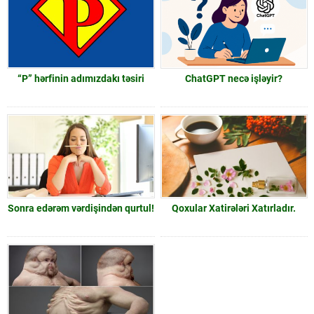
“P” hərfinin adımızdakı təsiri
ChatGPT necə işləyir?
Sonra edərəm vərdişindən qurtul!
Qoxular Xatirələri Xatırladır.