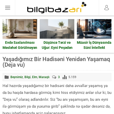
Evdə Saxlanılması
Düşüncə Tərzi və
Müasir İş Dünyasında
Məsləhət Görülməyən
Uğur: Eyni Peşədən
Süni İntellekt
15 Əşya: Enerji və
Fərqli Nəticələrə
Ruzi
Gedən Yol
Yaşadığımız Bir Hadisəni Yenidən Yaşamaq
(Deja vu)
Beynimiz
,
Bilgi
,
Elm
,
Maraqlı
3
5.159
Hal hazırda yaşadığəmız bir hadisəni daha əvvəllər yaşamış ya
da bu haqda hardasa görmüş kimi hiss etdiyimiz anlar olur ki, bu
“Deja vu” olaraq adlandırılır. Siz “bu anı yaşamışam, bu anı eyni
ilə görmüşəm ya da yuxuma girib” şəklində nə qədər desəniz də,
bunu isbatlamaqda aciz qalacaqsınız.