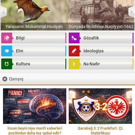
Yarasanın Mükəmməl Hissiyatı
Dünyada İlk İctimai Nəqliyyat-1662
Bilgi
Gözəllik
Elm
İdeologiya
Kultura
Nə Nədir
Qarışıq
İnsan beyni niyə mənfi xəbərləri
Qarabağ 3: 2 Frankfurt. ÇL
pozitivdən daha tez qəbul edir?
Statistikası