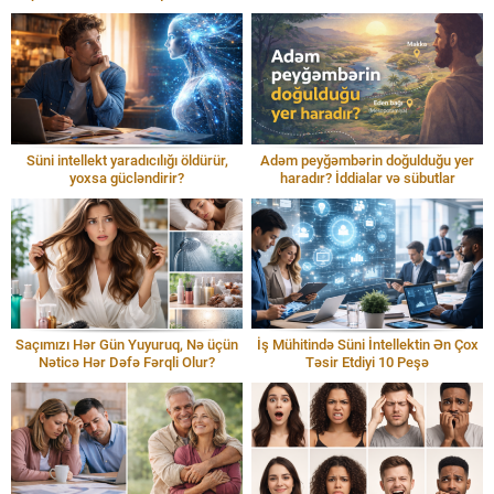
Süni intellekt yaradıcılığı öldürür,
Adəm peyğəmbərin doğulduğu yer
yoxsa gücləndirir?
haradır? İddialar və sübutlar
Saçımızı Hər Gün Yuyuruq, Nə üçün
İş Mühitində Süni İntellektin Ən Çox
Nəticə Hər Dəfə Fərqli Olur?
Təsir Etdiyi 10 Peşə