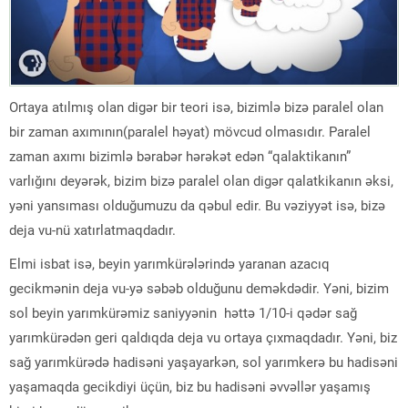
Ortaya atılmış olan digər bir teori isə, bizimlə bizə paralel olan
bir zaman axımının(paralel həyat) mövcud olmasıdır. Paralel
zaman axımı bizimlə bərabər hərəkət edən “qalaktikanın”
varlığını deyərək, bizim bizə paralel olan digər qalatkikanın əksi,
yəni yansıması olduğumuzu da qəbul edir. Bu vəziyyət isə, bizə
deja vu-nü xatırlatmaqdadır.
Elmi isbat isə, beyin yarımkürələrində yaranan azacıq
gecikmənin deja vu-yə səbəb olduğunu deməkdədir. Yəni, bizim
sol beyin yarımkürəmiz saniyyənin həttə 1/10-i qədər sağ
yarımkürədən geri qaldıqda deja vu ortaya çıxmaqdadır. Yəni, biz
sağ yarımkürədə hadisəni yaşayarkən, sol yarımkerə bu hadisəni
yaşamaqda gecikdiyi üçün, biz bu hadisəni əvvəllər yaşamış