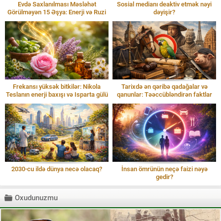
Evdə Saxlanılması Məsləhət
Sosial medianı deaktiv etmək nəyi
Görülməyən 15 Əşya: Enerji və Ruzi
dəyişir?
Frekansı yüksək bitkilər: Nikola
Tarixdə ən qəribə qadağalar və
Teslanın enerji baxışı və Isparta gülü
qanunlar: Təəccübləndirən faktlar
2030-cu ildə dünya necə olacaq?
İnsan ömrünün neçə faizi nəyə
gedir?
Oxudunuzmu