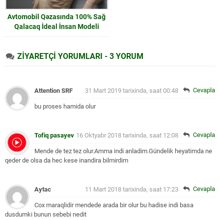
Avtomobil Qəzasında 100% Sağ
Qalacaq İdeal İnsan Modeli
ZİYARETÇİ YORUMLARI - 3 YORUM
Cevapla
Attention SRF
31 Mart 2019 tarixində, saat 00:48
bu proses hamida olur
Cevapla
Tofiq pasayev
16 Oktyabr 2018 tarixində, saat 12:08
Mende de tez tez olur.Amma indi anladim.Gündelik heyatimda ne
qeder de olsa da hec kese inandira bilmirdim
Cevapla
Aytac
11 Mart 2018 tarixində, saat 17:23
Cox maraqlidir mendede arada bir olur bu hadise indi basa
dusdumki bunun sebebi nedit