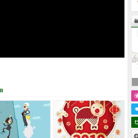
HR Option HR MBA: İnsan Resursları üzrə Kompleks
dası
Təlim və Liderlik İnkişafı
AR