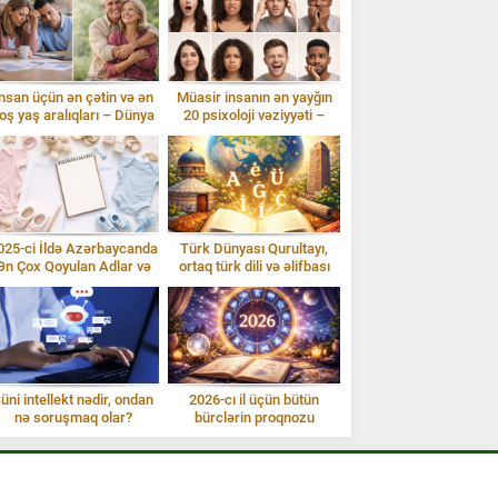
nsan üçün ən çətin və ən
Müasir insanın ən yayğın
oş yaş aralıqları – Dünya
20 psixoloji vəziyyəti –
statistikası
izahlarla
025-ci İldə Azərbaycanda
Türk Dünyası Qurultayı,
Ən Çox Qoyulan Adlar və
ortaq türk dili və əlifbası
İzahı
üni intellekt nədir, ondan
2026-cı il üçün bütün
nə soruşmaq olar?
bürclərin proqnozu
Gündəlik istifadə