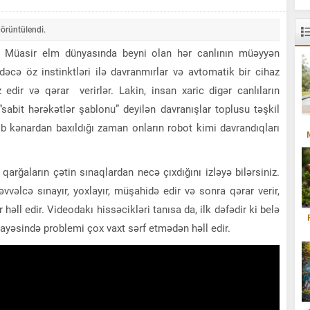
örüntülendi.
. Müasir elm dünyasında beyni olan hər canlının müəyyən
əcə öz instinktləri ilə davranmırlar və avtomatik bir cihaz
 edir və qərar verirlər. Lakin, insan xaric digər canlıların
 “sabit hərəkətlər şablonu” deyilən davranışlar toplusu təşkil
ib kənardan baxıldığı zaman onların robot kimi davrandıqları
arğaların çətin sınaqlardan necə çıxdığını izləyə bilərsiniz.
vvəlcə sınayır, yoxlayır, müşahidə edir və sonra qərar verir,
həll edir. Videodakı hissəcikləri tanısa da, ilk dəfədir ki belə
ayəsində problemi çox vaxt sərf etmədən həll edir.