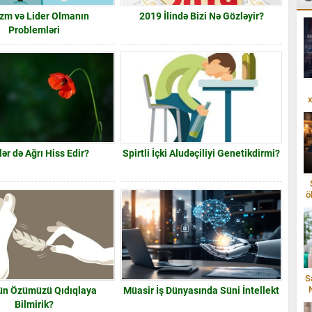
zm və Lider Olmanın
2019 İlində Bizi Nə Gözləyir?
Problemləri
x
lər də Ağrı Hiss Edir?
Spirtli İçki Aludəçiliyi Genetikdirmi?
ö
S
ün Özümüzü Qıdıqlaya
Müasir İş Dünyasında Süni İntellekt
Bilmirik?