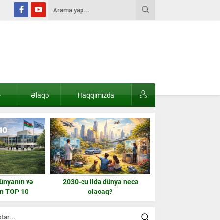
Əlaqə
Haqqımızda
dünyanın və
2030-cu ildə dünya necə
Hz frekanslar nədir
ın TOP 10
olacaq?
528, 888 və əsas 
tam siyahı və
tika