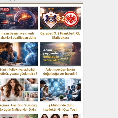
İnsan beyni niyə mənfi
Qarabağ 3: 2 Frankfurt. ÇL
əbərləri pozitivdən daha
Statistikası
tez qəbul edir?
Süni intellekt yaradıcılığı
Adəm peyğəmbərin
ldürür, yoxsa gücləndirir?
doğulduğu yer haradır?
İddialar və sübutlar
açımızı Hər Gün Yuyuruq,
İş Mühitində Süni
Nə üçün Nəticə Hər Dəfə
İntellektin Ən Çox Təsir
Fərqli Olur?
Etdiyi 10 Peşə