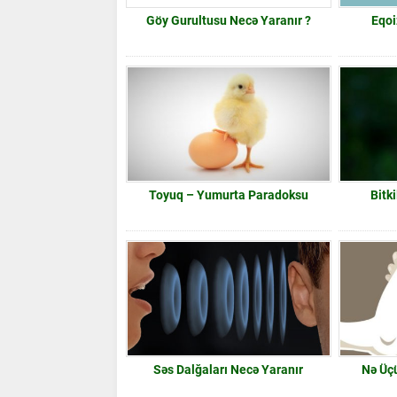
Göy Gurultusu Necə Yaranır ?
Eqoi
Toyuq – Yumurta Paradoksu
Bitki
Səs Dalğaları Necə Yaranır
Nə Üç