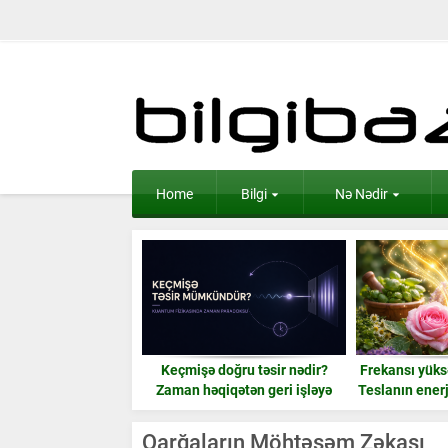
Home
Bilgi
Nə Nədir
ş Dünyasında Süni
Keçmişə doğru təsir nədir?
Frekansı yüksə
İntellekt
Zaman həqiqətən geri işləyə
Teslanın enerj
bilərmi?
Qarğaların Möhtəşəm Zəkası