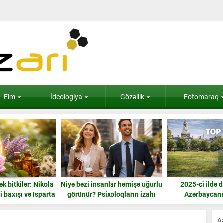
Elm
İdeologiya
Gözəllik
Fotomaraq
k bitkilər: Nikola
Niyə bəzi insanlar həmişə uğurlu
2025-ci ildə 
i baxışı və Isparta
görünür? Psixoloqların izahı
Azərbaycan
gülü
universiteti – 
statis