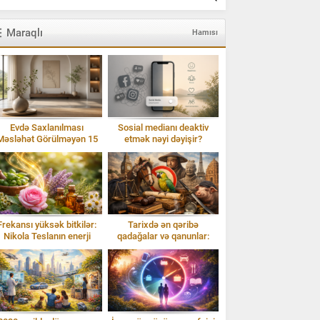
Maraqlı
Hamısı
Evdə Saxlanılması
Sosial medianı deaktiv
Məsləhət Görülməyən 15
etmək nəyi dəyişir?
Əşya: Enerji və Ruzi
Frekansı yüksək bitkilər:
Tarixdə ən qəribə
Nikola Teslanın enerji
qadağalar və qanunlar:
baxışı və Isparta gülü
Təəccübləndirən faktlar