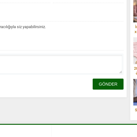
lığıyla siz yapabilirsiniz.
İ
x
2
S