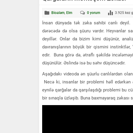
Bioaləm
,
Elm
0
yorum
3.925
kez g
İnsan dünyada tək zəka sahibi canlı deyil
dərəcədə də olsa şüuru vardır. Heyvanlar sad
deyillər. Onlar da bizim kimi düşünür, analiz
davranışlarının böyük bir qismini instinktlər,
edir. Buna görə də, ətraflı şəkildə incələməy
düşünülür. Əslində isə bu səhv düşüncədir.
Aşağıdakı videoda ən şüurlu canlılardan olan q
Necə ki, insanlar bir problemi həll edərkən ə
eynilə qarğalar da qarşılaşdığı problemi bu cür 
bir sınaqla üzləşib. Buna baxmayaraq zəkası s