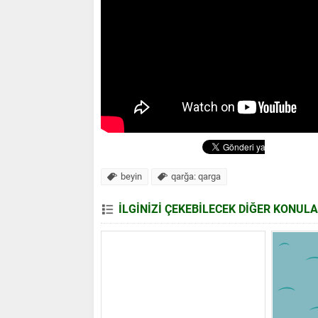
beyin
qarğa: qarga
rı Nə Üçün İsveçrədədir ?
Dünyada İlk Futbol Koman
İLGİNİZİ ÇEKEBİLECEK DİĞER KONUL