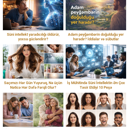
Süni intellekt yaradıcılığı öldürür,
Adəm peyğəmbərin doğulduğu yer
yoxsa gücləndirir?
haradır? İddialar və sübutlar
Saçımızı Hər Gün Yuyuruq, Nə üçün
İş Mühitində Süni İntellektin Ən Çox
Nəticə Hər Dəfə Fərqli Olur?
Təsir Etdiyi 10 Peşə