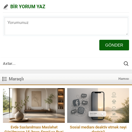
BİR YORUM YAZ
Maraqlı
Hamısı
Evdə Saxlanılması Məsləhət
Sosial medianı deaktiv etmək nəyi
Görülməyən 15 Əşya: Enerji və Ruzi
dəyişir?