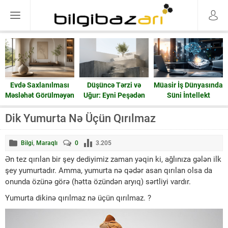
Evdə Saxlanılması
Düşüncə Tərzi və
Müasir İş Dünyasında
Məsləhət Görülməyən
Uğur: Eyni Peşədən
Süni İntellekt
15 Əşya: Enerji və
Fərqli Nəticələrə
Ruzi
Gedən Yol
Dik Yumurta Nə Üçün Qırılmaz
Bilgi
,
Maraqlı
0
3.205
Ən tez qırılan bir şey dediyimiz zaman yəqin ki, ağlınıza gələn ilk
şey yumurtadır. Amma, yumurta nə qədər asan qırılan olsa da
onunda özünə görə (hətta özündən aryıq) sərtliyi vardır.
Yumurta dikinə qırılmaz nə üçün qırılmaz. ?