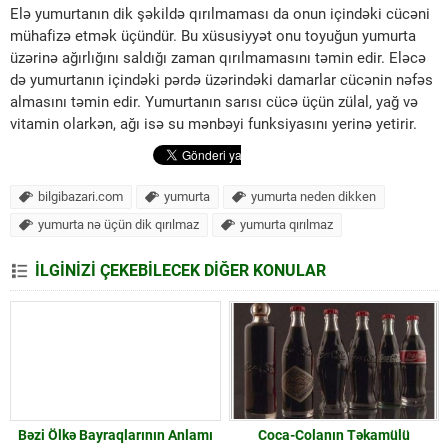
Elə yumurtanın dik şəkildə qırılmaması da onun içindəki cücəni
mühafizə etmək üçündür. Bu xüsusiyyət onu toyuğun yumurta
üzərinə ağırlığını saldığı zaman qırılmamasını təmin edir. Eləcə
də yumurtanın içindəki pərdə üzərindəki damarlar cücənin nəfəs
almasını təmin edir. Yumurtanın sarısı cücə üçün zülal, yağ və
vitamin olarkən, ağı isə su mənbəyi funksiyasını yerinə yetirir.
bilgibazari.com
yumurta
yumurta neden dikken
yumurta nə üçün dik qırılmaz
yumurta qırılmaz
İLGİNİZİ ÇEKEBİLECEK DİĞER KONULAR
Bəzi Ölkə Bayraqlarının Anlamı
Coca-Colanın Təkamülü