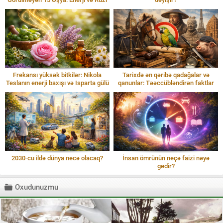
Frekansı yüksək bitkilər: Nikola
Tarixdə ən qəribə qadağalar və
Teslanın enerji baxışı və Isparta gülü
qanunlar: Təəccübləndirən faktlar
2030-cu ildə dünya necə olacaq?
İnsan ömrünün neçə faizi nəyə
gedir?
Oxudunuzmu