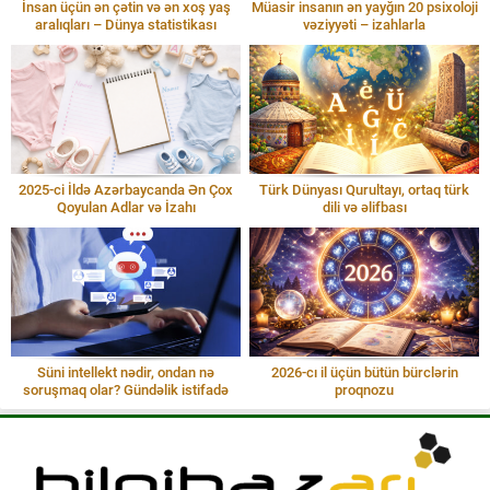
İnsan üçün ən çətin və ən xoş yaş
Müasir insanın ən yayğın 20 psixoloji
aralıqları – Dünya statistikası
vəziyyəti – izahlarla
2025-ci İldə Azərbaycanda Ən Çox
Türk Dünyası Qurultayı, ortaq türk
Qoyulan Adlar və İzahı
dili və əlifbası
Süni intellekt nədir, ondan nə
2026-cı il üçün bütün bürclərin
soruşmaq olar? Gündəlik istifadə
proqnozu