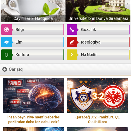
Çayın Tarixi Haqqında
Universitetlərin Dünya Sıralaması
Bilgi
Gözəllik
Elm
İdeologiya
Kultura
Nə Nədir
Qarışıq
İnsan beyni niyə mənfi xəbərləri
Qarabağ 3: 2 Frankfurt. ÇL
pozitivdən daha tez qəbul edir?
Statistikası