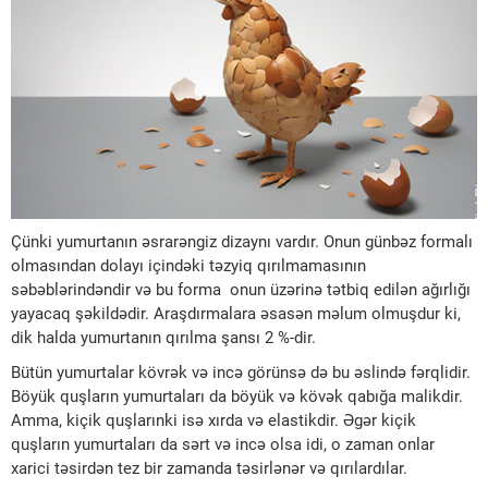
Çünki yumurtanın əsrarəngiz dizaynı vardır. Onun günbəz formalı
olmasından dolayı içindəki təzyiq qırılmamasının
səbəblərindəndir və bu forma onun üzərinə tətbiq edilən ağırlığı
yayacaq şəkildədir. Araşdırmalara əsasən məlum olmuşdur ki,
dik halda yumurtanın qırılma şansı 2 %-dir.
Bütün yumurtalar kövrək və incə görünsə də bu əslində fərqlidir.
Böyük quşların yumurtaları da böyük və kövək qabığa malikdir.
Amma, kiçik quşlarınki isə xırda və elastikdir. Əgər kiçik
quşların yumurtaları da sərt və incə olsa idi, o zaman onlar
xarici təsirdən tez bir zamanda təsirlənər və qırılardılar.