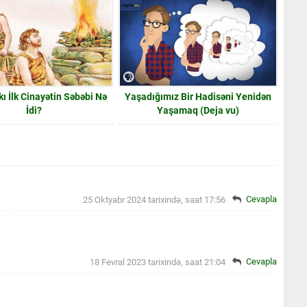
ı İlk Cinayətin Səbəbi Nə
Yaşadığımız Bir Hadisəni Yenidən
İdi?
Yaşamaq (Deja vu)
Cevapla
25 Oktyabr 2024 tarixində, saat 17:56
Cevapla
18 Fevral 2023 tarixində, saat 21:04