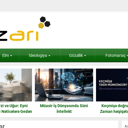
Elm
İdeologiya
Gözəllik
Fotomaraq
Dünyasında Süni
Keçmişə doğru təsir nədir?
Frekansı yüksək b
tellekt
Zaman həqiqətən geri işləyə
Teslanın enerji ba
bilərmi?
gül
ar