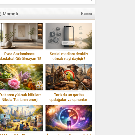
Maraqlı
Hamısı
Evdə Saxlanılması
Sosial medianı deaktiv
Məsləhət Görülməyən 15
etmək nəyi dəyişir?
Əşya: Enerji və Ruzi
Frekansı yüksək bitkilər:
Tarixdə ən qəribə
Nikola Teslanın enerji
qadağalar və qanunlar:
baxışı və Isparta gülü
Təəccübləndirən faktlar