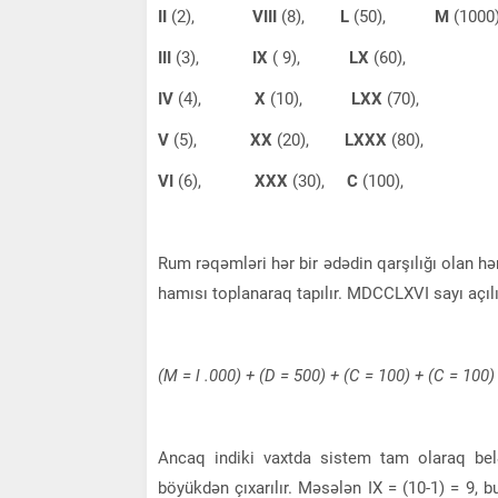
II
(2),
VIII
(8),
L
(50),
M
(1000
III
(3),
IX
( 9),
LX
(60),
IV
(4),
X
(10),
LXX
(70),
V
(5),
XX
(20),
LXXX
(80),
VI
(6),
XXX
(30),
C
(100),
Rum rəqəmləri hər bir ədədin qarşılığı olan hə
hamısı toplanaraq tapılır. MDCCLXVI sayı açılı
(M = l .000) + (D = 500) + (C = 100) + (C = 100) 
Ancaq indiki vaxtda sistem tam olaraq be
böyükdən çıxarılır. Məsələn IX = (10-1) = 9