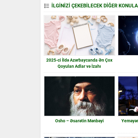
İLGİNİZİ ÇEKEBİLECEK DİĞER KONUL
2025-ci İldə Azərbaycanda Ən Çox
Qoyulan Adlar və İzahı
Osho – Əsarətin Mənbəyi
Yeməyən