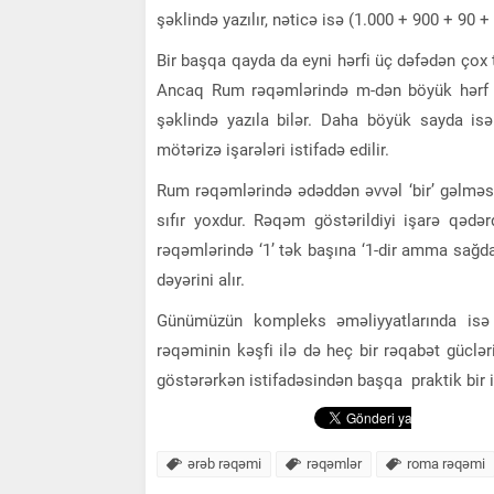
şəklində yazılır, nəticə isə (1.000 + 900 + 90 
Bir başqa qayda da eyni hərfi üç dəfədən çox tə
Ancaq Rum rəqəmlərində m-dən böyük hərf
şəklində yazıla bilər. Daha böyük sayda i
mötərizə işarələri istifadə edilir.
Rum rəqəmlərində ədəddən əvvəl ‘bir’ gəlməsi
sıfır yoxdur. Rəqəm göstərildiyi işarə qədə
rəqəmlərində ‘1’ tək başına ‘1-dir amma sağda
dəyərini alır.
Günümüzün kompleks əməliyyatlarında isə 
rəqəminin kəşfi ilə də heç bir rəqabət güclə
göstərərkən istifadəsindən başqa praktik bir i
ərəb rəqəmi
rəqəmlər
roma rəqəmi