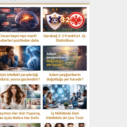
İnsan beyni niyə mənfi
Qarabağ 3: 2 Frankfurt. ÇL
əbərləri pozitivdən daha
Statistikası
tez qəbul edir?
Süni intellekt yaradıcılığı
Adəm peyğəmbərin
ldürür, yoxsa gücləndirir?
doğulduğu yer haradır?
İddialar və sübutlar
açımızı Hər Gün Yuyuruq,
İş Mühitində Süni
Nə üçün Nəticə Hər Dəfə
İntellektin Ən Çox Təsir
Fərqli Olur?
Etdiyi 10 Peşə