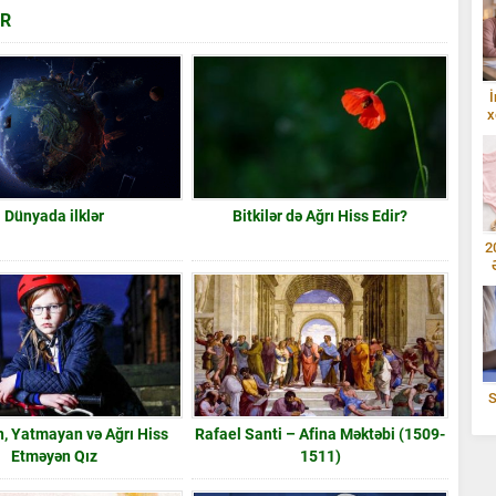
AR
İ
x
Dünyada ilklər
Bitkilər də Ağrı Hiss Edir?
2
S
, Yatmayan və Ağrı Hiss
Rafael Santi – Afina Məktəbi (1509-
Etməyən Qız
1511)