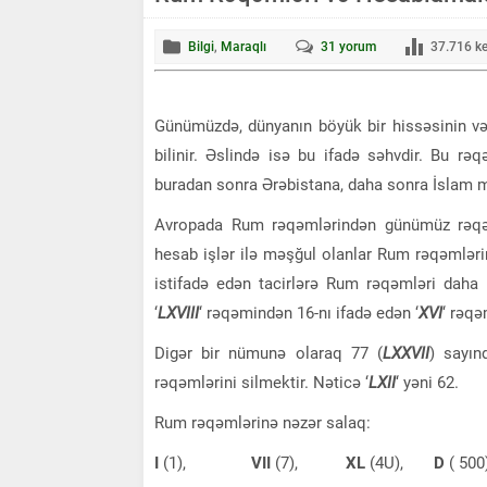
Bilgi
,
Maraqlı
31
yorum
37.716
ke
Günümüzdə, dünyanın böyük bir hissəsinin və
bilinir. Əslində isə bu ifadə səhvdir. Bu rə
buradan sonra Ərəbistana, daha sonra İslam mə
Avropada Rum rəqəmlərindən günümüz rəqəm
hesab işlər ilə məşğul olanlar Rum rəqəmlər
istifadə edən tacirlərə Rum rəqəmləri daha 
‘
LXVIII
‘ rəqəmindən 16-nı ifadə edən ‘
XVI
‘ rəqə
Digər bir nümunə olaraq 77 (
LXXVII
) sayın
rəqəmlərini silmektir. Nəticə ‘
LXII
‘ yəni 62.
Rum rəqəmlərinə nəzər salaq:
I
(1),
VII
(7),
XL
(4U),
D
( 500)