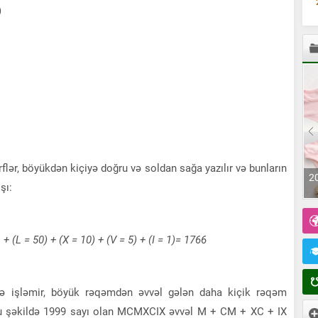
)
rflər, böyükdən kiçiyə doğru və soldan sağa yazılır və bunların
2025-ci İldə Azərbaycanda Ən Çox Qoyulan Adlar və
şı:
İzahı
+ (L = 50) + (X = 10) + (V = 5) + (I = 1)= 1766
lə işləmir, böyük rəqəmdən əvvəl gələn daha kiçik rəqəm
, bu şəkildə 1999 sayı olan MCMXCIX əvvəl M + CM + XC + IX