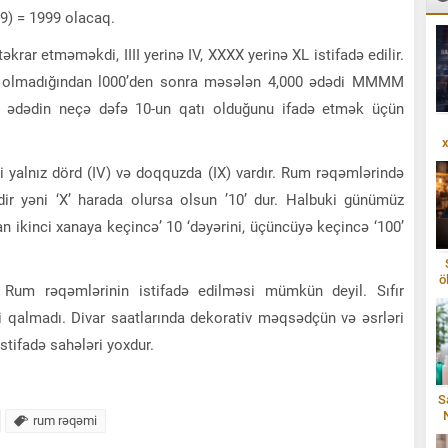
+ 9) = 1999 olacaq.
krar etməməkdi, IIII yerinə IV, XXXX yerinə XL istifadə edilir.
 olmadığından l000’den sonra məsələn 4,000 ədədi MMMM
sə ədədin neçə dəfə 10-un qatı olduğunu ifadə etmək üçün
x
 yalnız dörd (IV) və doqquzda (IX) vardır. Rum rəqəmlərində
rdir yəni ‘X’ harada olursa olsun ’10’ dur. Halbuki günümüz
n ikinci xanaya keçincə’ 10 ‘dəyərini, üçüncüyə keçincə ‘100’
ö
Rum rəqəmlərinin istifadə edilməsi mümkün deyil. Sıfır
ri qalmadı. Divar saatlarında dekorativ məqsədçün və əsrləri
stifadə sahələri yoxdur.
S
rum rəqəmi