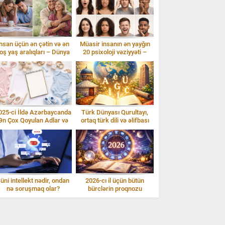
nsan üçün ən çətin və ən
Müasir insanın ən yayğın
oş yaş aralıqları – Dünya
20 psixoloji vəziyyəti –
statistikası
izahlarla
025-ci İldə Azərbaycanda
Türk Dünyası Qurultayı,
Ən Çox Qoyulan Adlar və
ortaq türk dili və əlifbası
İzahı
üni intellekt nədir, ondan
2026-cı il üçün bütün
nə soruşmaq olar?
bürclərin proqnozu
Gündəlik istifadə