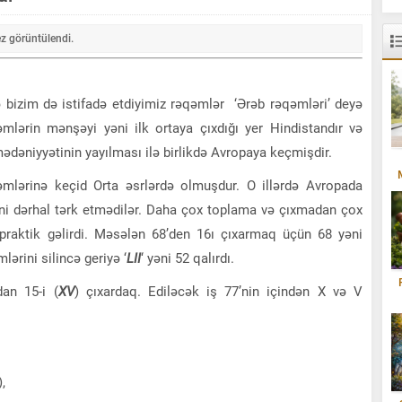
z görüntülendi.
 bizim də istifadə etdiyimiz rəqəmlər ‘Ərəb rəqəmləri’ deyə
qəmlərin mənşəyi yəni ilk ortaya çıxdığı yer Hindistandır və
dəniyyətinin yayılması ilə birlikdə Avropaya keçmişdir.
lərinə keçid Orta əsrlərdə olmuşdur. O illərdə Avropada
ini dərhal tərk etmədilər. Daha çox toplama və çıxmadan çox
praktik gəlirdi. Məsələn 68’den 16ı çıxarmaq üçün 68 yəni
mlərini silincə geriyə ‘
LII
‘ yəni 52 qalırdı.
dan 15-i (
XV
) çıxardaq. Ediləcək iş 77’nin içindən X və V
,