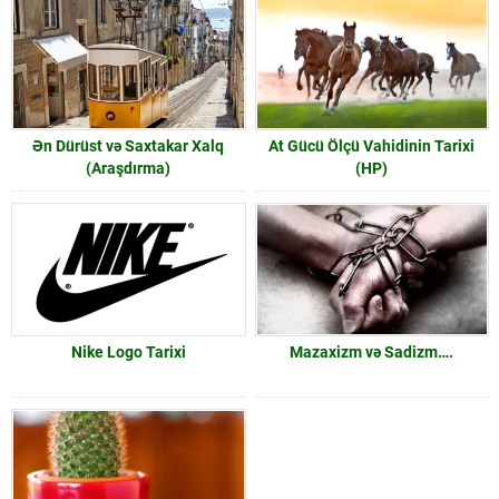
Ən Dürüst və Saxtakar Xalq
At Gücü Ölçü Vahidinin Tarixi
(Araşdırma)
(HP)
Nike Logo Tarixi
Mazaxizm və Sadizm….