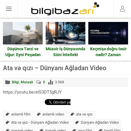
Düşüncə Tərzi və
Müasir İş Dünyasında
Keçmişə doğru təsir
Uğur: Eyni Peşədən
Süni İntellekt
nədir? Zaman
Fərqli Nəticələrə
həqiqətən geri işləyə
Gedən Yol
bilərmi?
Ata və qızı – Dünyanı Ağladan Video
Bilgi
,
Maraqlı
0
3.568
https://youtu.be/eIS3DT5gRJY
anlamli film
anlamlı video
ata və qızı
Ata və qızı - Dünyanı Ağladan Video
Dünyanı Ağladan Video
maraqlı video
mənalı video
qısa film
təsirli film