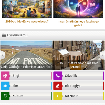
2030-cu ildə dünya necə olacaq?
İnsan ömrünün neçə faizi nəyə
gedir?
Oxudunuzmu
Ən Dürüst və Saxtakar Xalq
Girişi Qadağan Edilmiş 6 Ərazi-Foto
(Araşdırma)
Bilgi
Gözəllik
Elm
İdeologiya
Kultura
Nə Nədir