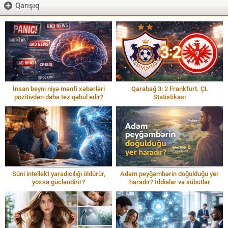
Qarışıq
İnsan beyni niyə mənfi xəbərləri
Qarabağ 3: 2 Frankfurt. ÇL
pozitivdən daha tez qəbul edir?
Statistikası
Süni intellekt yaradıcılığı öldürür,
Adəm peyğəmbərin doğulduğu yer
yoxsa gücləndirir?
haradır? İddialar və sübutlar