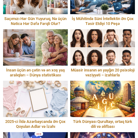
Saçımızı Hər Gün Yuyuruq, Nə üçün
İş Mühitində Süni İntellektin Ən Çox
Nəticə Hər Dəfə Fərqli Olur?
Təsir Etdiyi 10 Peşə
İnsan üçün ən çətin və ən xoş yaş
Müasir insanın ən yayğın 20 psixoloji
aralıqları – Dünya statistikası
vəziyyəti – izahlarla
2025-ci İldə Azərbaycanda Ən Çox
Türk Dünyası Qurultayı, ortaq türk
Qoyulan Adlar və İzahı
dili və əlifbası