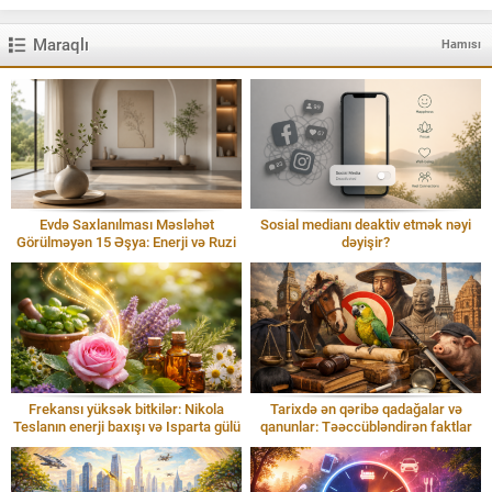
Maraqlı
Hamısı
Evdə Saxlanılması Məsləhət
Sosial medianı deaktiv etmək nəyi
Görülməyən 15 Əşya: Enerji və Ruzi
dəyişir?
Frekansı yüksək bitkilər: Nikola
Tarixdə ən qəribə qadağalar və
Teslanın enerji baxışı və Isparta gülü
qanunlar: Təəccübləndirən faktlar