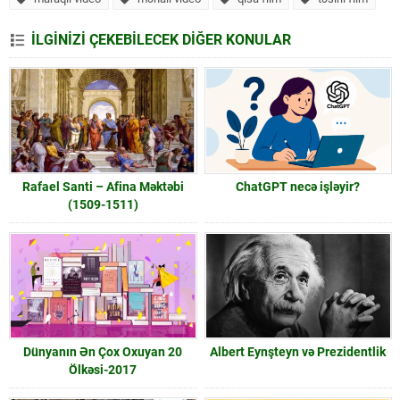
İLGİNİZİ ÇEKEBİLECEK DİĞER KONULAR
Rafael Santi – Afina Məktəbi
ChatGPT necə işləyir?
(1509-1511)
Dünyanın Ən Çox Oxuyan 20
Albert Eynşteyn və Prezidentlik
Ölkəsi-2017