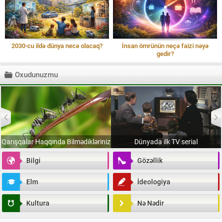
2030-cu ildə dünya necə olacaq?
İnsan ömrünün neçə faizi nəyə
gedir?
Oxudunuzmu
İnsan Bədəni Üçün Proteinin
z
Dünyada ilk TV serial
Vacibliyi
Bilgi
Gözəllik
Elm
İdeologiya
Kultura
Nə Nədir