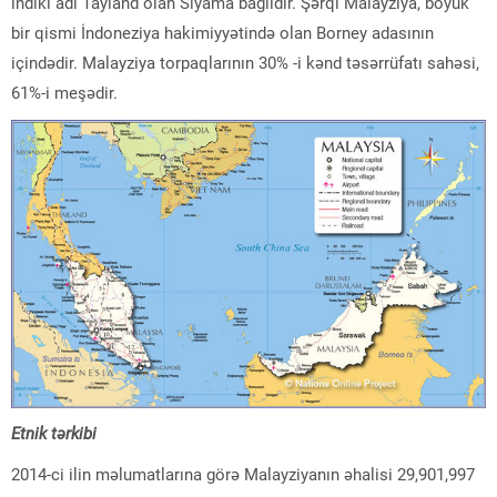
indiki adı Tayland olan Siyama bağlıdır. Şərqi Malayziya, böyük
bir qismi İndoneziya hakimiyyətində olan Borney adasının
içindədir. Malayziya torpaqlarının 30% -i kənd təsərrüfatı sahəsi,
61%-i meşədir.
Etnik tərkibi
2014-ci ilin məlumatlarına görə Malayziyanın əhalisi 29,901,997