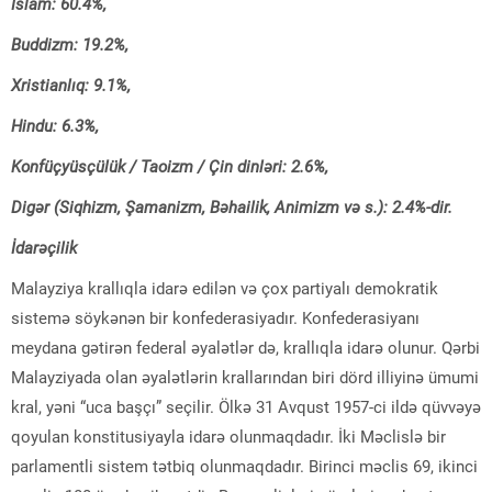
İslam: 60.4%,
Buddizm: 19.2%,
Xristianlıq: 9.1%,
Hindu: 6.3%,
Konfüçyüsçülük / Taoizm / Çin dinləri: 2.6%,
Digər (Siqhizm, Şamanizm, Bəhailik, Animizm və s.): 2.4%-dir.
İdarəçilik
Malayziya krallıqla idarə edilən və çox partiyalı demokratik
sistemə söykənən bir konfederasiyadır. Konfederasiyanı
meydana gətirən federal əyalətlər də, krallıqla idarə olunur. Qərbi
Malayziyada olan əyalətlərin krallarından biri dörd illiyinə ümumi
kral, yəni “uca başçı” seçilir. Ölkə 31 Avqust 1957-ci ildə qüvvəyə
qoyulan konstitusiyayla idarə olunmaqdadır. İki Məclislə bir
parlamentli sistem tətbiq olunmaqdadır. Birinci məclis 69, ikinci