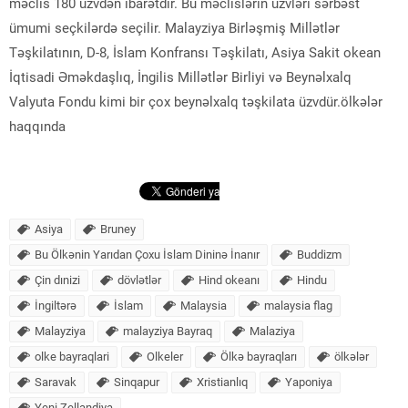
məclis 180 üzvdən ibarətdir. Bu məclislərin üzvləri sərbəst
ümumi seçkilərdə seçilir. Malayziya Birləşmiş Millətlər
Təşkilatının, D-8, İslam Konfransı Təşkilatı, Asiya Sakit okean
İqtisadi Əməkdaşlıq, İngilis Millətlər Birliyi və Beynəlxalq
Valyuta Fondu kimi bir çox beynəlxalq təşkilata üzvdür.ölkələr
haqqında
Asiya
Bruney
Bu Ölkənin Yarıdan Çoxu İslam Dininə İnanır
Buddizm
Çin dınizi
dövlətlər
Hind okeanı
Hindu
İngiltərə
İslam
Malaysia
malaysia flag
Malayziya
malayziya Bayraq
Malaziya
olke bayraqlari
Olkeler
Ölkə bayraqları
ölkələr
Saravak
Sinqapur
Xristianlıq
Yaponiya
Yeni Zellandiya