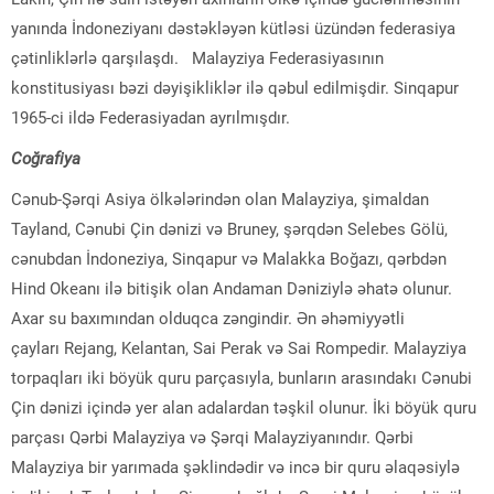
yanında İndoneziyanı dəstəkləyən kütləsi üzündən federasiya
çətinliklərlə qarşılaşdı. Malayziya Federasiyasının
konstitusiyası bəzi dəyişikliklər ilə qəbul edilmişdir. Sinqapur
1965-ci ildə Federasiyadan ayrılmışdır.
Coğrafiya
Cənub-Şərqi Asiya ölkələrindən olan Malayziya, şimaldan
Tayland, Cənubi Çin dənizi və Bruney, şərqdən Selebes Gölü,
cənubdan İndoneziya, Sinqapur və Malakka Boğazı, qərbdən
Hind Okeanı ilə bitişik olan Andaman Dəniziylə əhatə olunur.
Axar su baxımından olduqca zəngindir. Ən əhəmiyyətli
çayları Rejang, Kelantan, Sai Perak və Sai Rompedir. Malayziya
torpaqları iki böyük quru parçasıyla, bunların arasındakı Cənubi
Çin dənizi içində yer alan adalardan təşkil olunur. İki böyük quru
parçası Qərbi Malayziya və Şərqi Malayziyanındır. Qərbi
Malayziya bir yarımada şəklindədir və incə bir quru əlaqəsiylə