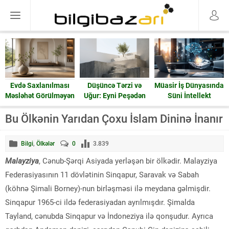
Düşüncə Tərzi və
Müasir İş Dünyasında
Keçmişə doğru təsir
Uğur: Eyni Peşədən
Süni İntellekt
nədir? Zaman
Fərqli Nəticələrə
həqiqətən geri işləyə
Gedən Yol
bilərmi?
Bu Ölkənin Yarıdan Çoxu İslam Dininə İnanır
Bilgi
,
Ölkələr
0
3.839
Malayziya
, Cənub-Şərqi Asiyada yerləşən bir ölkədir. Malayziya
Federasiyasının 11 dövlətinin Sinqapur, Saravak və Sabah
(köhnə Şimali Borney)-nun birləşməsi ilə meydana gəlmişdir.
Sinqapur 1965-ci ildə federasiyadan ayrılmışdır. Şimalda
Tayland, cənubda Sinqapur və İndoneziya ilə qonşudur. Ayrıca