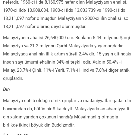
nəfərdir. 1960-ci ildə 8,160,975 nəfər olan Malayziyanın əhalisi,
1970-ci ildə 10,908,634, 1980-ci ildə 13,833,739 və 1990-ci ildə
18,211,097 nəfər olmuşdur. Malayziyanın 2000-ci ilin əhalisi isə
18,211,097 nəfər olaraq qeyd olunmuşdur.
Malayziyanın əhalisi 26,640,000-dur. Bunların 5.44 milyonu Şərqi
Malayziya və 21.2 milyonu Qərbi Malayziyada yaşamaqdadır.
Malayziyada əhalinin illik artım sürəti 2.4%-dir. 15 yaşın altındakı
insan sayı ümumi əhalinin 34%-ni təşkil edir. Xalqın 50.4% -i
Malay, 23.7%-i Çinli, 11%-i Yerli, 7.1%-i Hind və 7.8%-i digər etnik
qruplardır.
Din
Malayziya sahib olduğu etnik qruplar və mədəniyyətlər qədər din
baxımından da, bütün bir ölkə deyil. Malayziyada ən əhəmiyyətli
din xalqın yarıdan çoxunun inandığı Müsəlmanlıq olmaqla
birlikdə ikinci böyük din Buddizmdir.