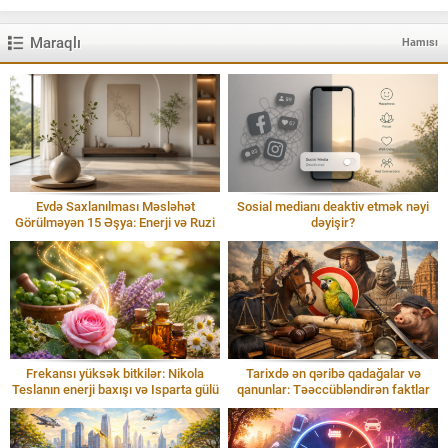
Maraqlı
Hamısı
Evdə Saxlanılması Məsləhət
Sosial medianı deaktiv etmək nəyi
Görülməyən 15 Əşya: Enerji və Ruzi
dəyişir?
Frekansı yüksək bitkilər: Nikola
Tarixdə ən qəribə qadağalar və
Teslanın enerji baxışı və Isparta gülü
qanunlar: Təəccübləndirən faktlar