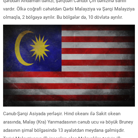
qərbdən Andaman dənizi, şərqdən Cənubi Çin dənizinə sahili
vardır. Ölkə coğrafi cəhətdən Qərbi Malayziya və Şərqi Malayziya
olmaqla, 2 bölgəyə ayrılır. Bu bölgələr də, 10 dövlətə ayrılır.
Cənub-Şərqi Asiyada yerləşir. Hind okeanı ilə Sakit okean
arasında, Malay (Kra) Yarımadasının cənub ucu və böyük Bruney
adasının şimal bölgəsində 13 əyalətdən meydana gəlmişdir.