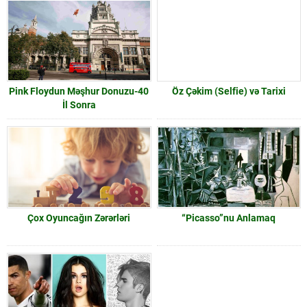
Pink Floydun Məşhur Donuzu-40
Öz Çəkim (Selfie) və Tarixi
İl Sonra
Çox Oyuncağın Zərərləri
“Picasso”nu Anlamaq