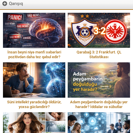
Qarışıq
İnsan beyni niyə mənfi xəbərləri
Qarabağ 3: 2 Frankfurt. ÇL
pozitivdən daha tez qəbul edir?
Statistikası
Süni intellekt yaradıcılığı öldürür,
Adəm peyğəmbərin doğulduğu yer
yoxsa gücləndirir?
haradır? İddialar və sübutlar