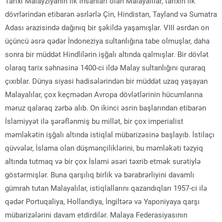
Tarixi Malayziyanın ilk insanları olan Malayalılar, tarixin ilk
dövrlərindən etibarən əsrlərlə Çin, Hindistan, Tayland və Sumatra
Adası ərazisində dağınıq bir şəkildə yaşamışlar. VIII əsrdən on
üçüncü əsrə qədər İndoneziya sultanlığına tabe olmuşlar, daha
sonra bir müddət Hindlilərin işğalı altında qalmışlar. Bir dövlət
olaraq tarix səhnəsinə 1400-ci ildə Malay sultanlığını quraraq
çıxıblar. Dünya siyasi hadisələrindən bir müddət uzaq yaşayan
Malayalılar, çox keçmədən Avropa dövlətlərinin hücumlarına
məruz qalaraq zərbə alıb. On ikinci əsrin başlarından etibarən
İslamiyyət ilə şərəflənmiş bu millət, bir çox imperialist
məmləkətin işğalı altında istiqlal mübarizəsinə başlayıb. İstilaçı
qüvvələr, İslama olan düşmənçiliklərini, bu məmləkəti təzyiq
altında tutmaq və bir çox İslami əsəri təxrib etmək surətiylə
göstərmişlər. Buna qarşılıq birlik və bərabrərliyini davamlı
gümrah tutan Malayalılar, istiqlallarını qazandıqları 1957-ci ilə
qədər Portuqaliya, Hollandiya, İngiltərə və Yaponiyaya qarşı
mübarizələrini davam etdirdilər. Malaya Federasiyasının