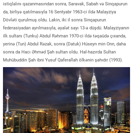
istiqlalını qazanmasından sonra, Saravak, Sabah və Sinqapurun
da, birliyə qatılmasıyla 16 Sentyabr 1963-ci ildə Malayziya
Dövləti qurulmuş oldu. Lakin, iki il sonra Sinqapurun
federasiyadan ayrılmasıyla, əyalət sayı 13-ə düşdü. Malayziyanın
ilk sultanı (Tunku) Abdul Rəhman 1970-ci ildə təqaüdə çıxanda,
yerinə (Tun) Abdul Rəzak, sonra (Datuk) Hüseyn min Onn, daha
sonra da Hacı Əhməd Şah sultan oldu. Hal-hazırda Sultan
Muhübuddin Şah ibni Yusuf Qaferallah ölkənin şahıdır (1993).