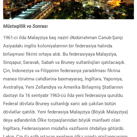
Müstəqillik və Sonrası
1961-ci ildə Malayziya baş naziri Əbdürrəhman Cənub-Şərqi
Asiyadakı ingilis koloniyalarının bir federasiya halında
birləşməsi fikrini ortaya atdı. Bu federasiyaya Malayziya,
Sinqapur, Saravak, Sabah və Bruney sultanlıqları qatılacaqdı.
Çin, İndoneziya və Filippinin federasiya yaradılması fikrinə
maneə törətmə cəhdlərinə baxmayaraq, İngiltərə, Yaponiya,
Avstraliya, Yeni Zellandiya və Amerika Birləşmiş Ştatlarının
dəstəyi ilə 16 sentyabr 1963-cü ildə yeni federasiya quruldu.
Federal dövlətə Bruney sultanlığı xaric adı çəkilən bütün
dövlətlər qatıldı. Yeni federasiya Malayziya (Böyük Malayziya)
deyə adlandırıldı.Ölke torpaqlarından böyük mənfəəti olan
İngiltərə, Federasiyanın müdafiə vəzifəsini öhdəliyə götürdü.
Lakin, Çin ilə sülh istəyən axınların ölkə içində güclənməsinin