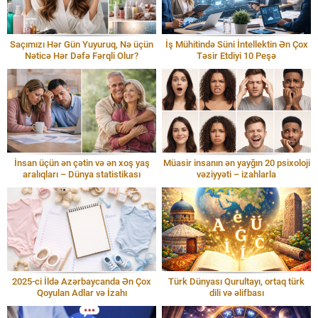
Saçımızı Hər Gün Yuyuruq, Nə üçün
İş Mühitində Süni İntellektin Ən Çox
Nəticə Hər Dəfə Fərqli Olur?
Təsir Etdiyi 10 Peşə
İnsan üçün ən çətin və ən xoş yaş
Müasir insanın ən yayğın 20 psixoloji
aralıqları – Dünya statistikası
vəziyyəti – izahlarla
2025-ci İldə Azərbaycanda Ən Çox
Türk Dünyası Qurultayı, ortaq türk
Qoyulan Adlar və İzahı
dili və əlifbası