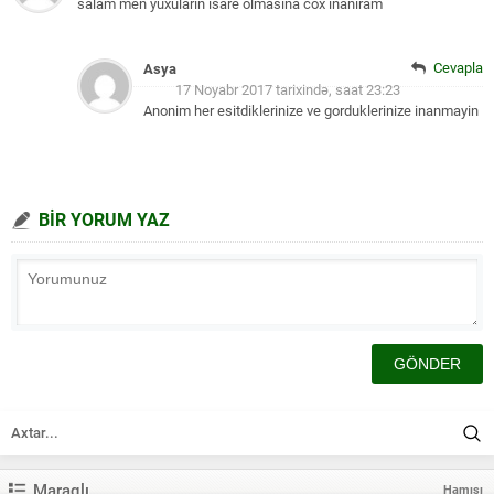
salam men yuxularin isare olmasina cox inaniram
Cevapla
Asya
17 Noyabr 2017 tarixində, saat 23:23
Anonim her esitdiklerinize ve gorduklerinize inanmayin
BİR YORUM YAZ
Maraqlı
Hamısı