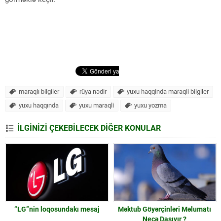
maraqlı bilgiler
rüya nədir
yuxu haqqinda maraqli bilgiler
yuxu haqqında
yuxu maraqli
yuxu yozma
İLGİNİZİ ÇEKEBİLECEK DİĞER KONULAR
“LG”nin loqosundakı mesaj
Məktub Göyərçinləri Məlumatı
Necə Daşıyır ?