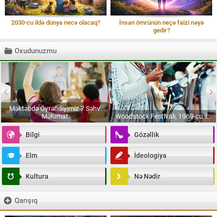
2030-cu ildə dünya necə olacaq?
İnsan ömrünün neçə faizi nəyə
gedir?
Oxudunuzmu
Məktəbdə Öyrəndiyimiz 7 Səhv
Məlumat
Woodstock Festivalı, 1969-cu il.
Bilgi
Gözəllik
Elm
İdeologiya
Kultura
Nə Nədir
Qarışıq