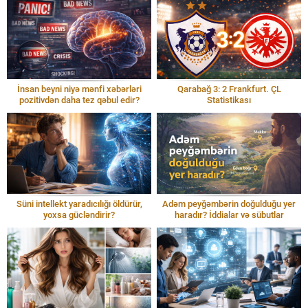
İnsan beyni niyə mənfi xəbərləri
Qarabağ 3: 2 Frankfurt. ÇL
pozitivdən daha tez qəbul edir?
Statistikası
Süni intellekt yaradıcılığı öldürür,
Adəm peyğəmbərin doğulduğu yer
yoxsa gücləndirir?
haradır? İddialar və sübutlar