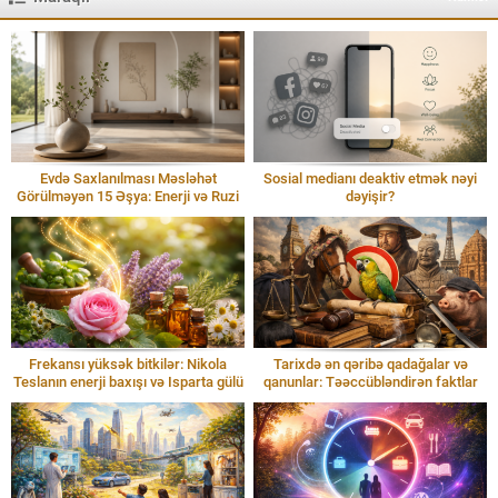
Evdə Saxlanılması Məsləhət
Sosial medianı deaktiv etmək nəyi
Görülməyən 15 Əşya: Enerji və Ruzi
dəyişir?
Frekansı yüksək bitkilər: Nikola
Tarixdə ən qəribə qadağalar və
Teslanın enerji baxışı və Isparta gülü
qanunlar: Təəccübləndirən faktlar