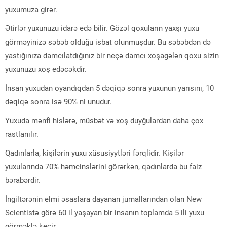
yuxumuza girər.
Ətirlər yuxunuzu idarə edə bilir. Gözəl qoxuların yaxşı yuxu
görməyinizə səbəb olduğu isbat olunmuşdur. Bu səbəbdən də
yastığınıza damcılatdığınız bir neçə damcı xoşagələn qoxu sizin
yuxunuzu xoş edəcəkdir.
İnsan yuxudan oyandıqdan 5 dəqiqə sonra yuxunun yarısını, 10
dəqiqə sonra isə 90% ni unudur.
Yuxuda mənfi hislərə, müsbət və xoş duyğulardan daha çox
rastlanılır.
Qadınlarla, kişilərin yuxu xüsusiyytləri fərqlidir. Kişilər
yuxularında 70% həmcinslərini görərkən, qadınlarda bu faiz
bərabərdir.
İngiltərənin elmi əsaslara dayanan jurnallarından olan New
Scientistə görə 60 il yaşayan bir insanın toplamda 5 ili yuxu
görməklə keçir.