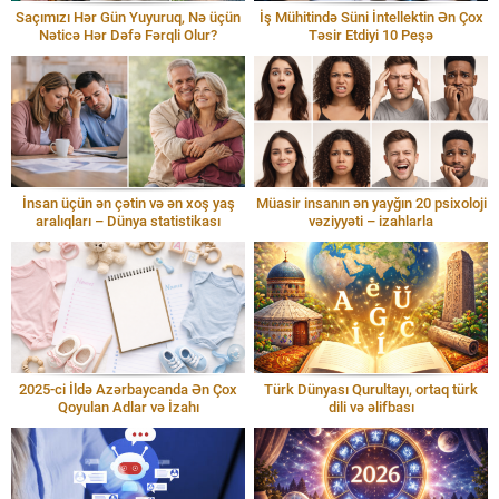
Saçımızı Hər Gün Yuyuruq, Nə üçün
İş Mühitində Süni İntellektin Ən Çox
Nəticə Hər Dəfə Fərqli Olur?
Təsir Etdiyi 10 Peşə
İnsan üçün ən çətin və ən xoş yaş
Müasir insanın ən yayğın 20 psixoloji
aralıqları – Dünya statistikası
vəziyyəti – izahlarla
2025-ci İldə Azərbaycanda Ən Çox
Türk Dünyası Qurultayı, ortaq türk
Qoyulan Adlar və İzahı
dili və əlifbası