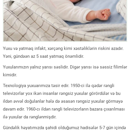
Yuxu və yatmaq infakt, xərçəng kimi xəstəliklərin riskini azadır.
Yəni, gündəən az 5 saat yatmaq önəmlidir.
Yuxularımızın yalnız yarısı səslidir. Digər yarısı isə səssiz filimlər
kimidir.
Texnologiya yuxuarımıza təsir edir. 1950-ci ilə qədər rəngli
televizorlar yox ikən insanlar rəngsiz yuxular görördülər və bu
ildən əvvəl doğulanlar hələ də əsasən rəngsiz yuxular görməyə
davam edir. 1960-cı ildən rəngli televizorların bazara çıxarılması
ilə yuxular da rənglənmişdir.
Gündəlik həyatımızda şahidi olduğumuz hadisələr 5-7 gün içində