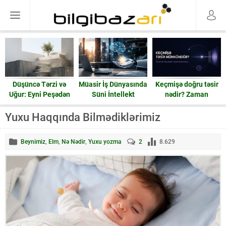
Düşüncə Tərzi və
Müasir İş Dünyasında
Keçmişə doğru təsir
Uğur: Eyni Peşədən
Süni İntellekt
nədir? Zaman
Fərqli Nəticələrə
həqiqətən geri işləyə
Gedən Yol
bilərmi?
Yuxu Haqqında Bilmədiklərimiz
Beynimiz
,
Elm
,
Nə Nədir
,
Yuxu yozma
2
8.629