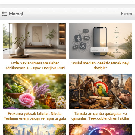
Maraqlı
Hamısı
Evdə Saxlanılması Məsləhət
Sosial medianı deaktiv etmək nəyi
Görülməyən 15 Əşya: Enerji və Ruzi
dəyişir?
Frekansı yüksək bitkilər: Nikola
Tarixdə ən qəribə qadağalar və
Teslanın enerji baxışı və Isparta gülü
qanunlar: Təəccübləndirən faktlar