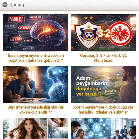
Qarışıq
İnsan beyni niyə mənfi xəbərləri
Qarabağ 3: 2 Frankfurt. ÇL
pozitivdən daha tez qəbul edir?
Statistikası
Süni intellekt yaradıcılığı öldürür,
Adəm peyğəmbərin doğulduğu yer
yoxsa gücləndirir?
haradır? İddialar və sübutlar