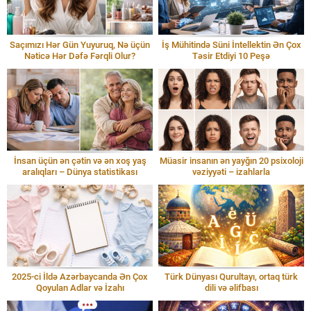
Saçımızı Hər Gün Yuyuruq, Nə üçün
İş Mühitində Süni İntellektin Ən Çox
Nəticə Hər Dəfə Fərqli Olur?
Təsir Etdiyi 10 Peşə
İnsan üçün ən çətin və ən xoş yaş
Müasir insanın ən yayğın 20 psixoloji
aralıqları – Dünya statistikası
vəziyyəti – izahlarla
2025-ci İldə Azərbaycanda Ən Çox
Türk Dünyası Qurultayı, ortaq türk
Qoyulan Adlar və İzahı
dili və əlifbası