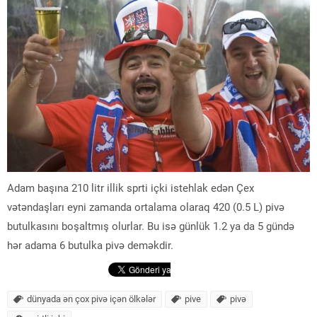
Adam başına 210 litr illik sprti içki istehlak edən Çex
vətəndaşları eyni zamanda ortalama olaraq 420 (0.5 L) pivə
butulkasını boşaltmış olurlar. Bu isə günlük 1.2 ya da 5 gündə
hər adama 6 butulka pivə deməkdir.
dünyada ən çox pivə içən ölkələr
pive
pivə