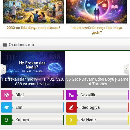
2030-cu ildə dünya necə olacaq?
İnsan ömrünün neçə faizi nəyə
gedir?
Oxudunuzmu
Hz frekanslar nədir? 111, 432, 528,
55 Gecə Davam Edən Döyüş-Game
888 və əsas tezliklər
of Thrones
Bilgi
Gözəllik
Elm
İdeologiya
Kultura
Nə Nədir