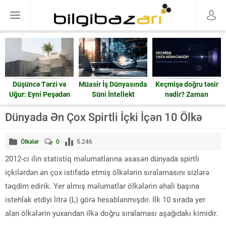
Düşüncə Tərzi və
Müasir İş Dünyasında
Keçmişə doğru təsir
Uğur: Eyni Peşədən
Süni İntellekt
nədir? Zaman
Fərqli Nəticələrə
həqiqətən geri işləyə
Gedən Yol
bilərmi?
Dünyada Ən Çox Spirtli İçki İçən 10 Ölkə
Ölkələr
0
5.246
2012-ci ilin statistiq məlumatlarına əsasən dünyada spirtli
içkilərdən ən çox istifadə etmiş ölkələrin sıralamasını sizlərə
təqdim edirik. Yer almış məlumatlar ölkələrin əhali başına
istehlak etdiyi litrə (L) görə hesablanmışdır. İlk 10 sırada yer
alan ölkələrin yuxarıdan ilkə doğru sıralaması aşağıdakı kimidir.