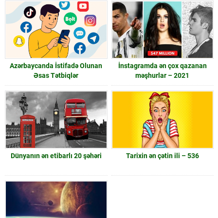
Azərbaycanda İstifadə Olunan
İnstagramda ən çox qazanan
Əsas Tətbiqlər
məşhurlar – 2021
Dünyanın ən etibarlı 20 şəhəri
Tarixin ən çətin ili – 536