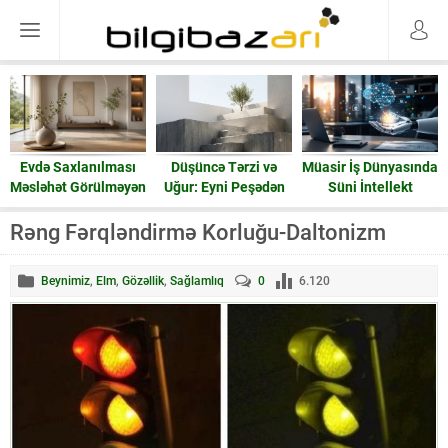
Evdə Saxlanılması
Düşüncə Tərzi və
Müasir İş Dünyasında
Məsləhət Görülməyən
Uğur: Eyni Peşədən
Süni İntellekt
15 Əşya: Enerji və
Fərqli Nəticələrə
Ruzi
Gedən Yol
Rəng Fərqləndirmə Korluğu-Daltonizm
Beynimiz
,
Elm
,
Gözəllik
,
Sağlamlıq
0
6.120