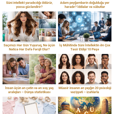
Süni intellekt yaradıcılığı öldürür,
Adəm peyğəmbərin doğulduğu yer
yoxsa gücləndirir?
haradır? İddialar və sübutlar
Saçımızı Hər Gün Yuyuruq, Nə üçün
İş Mühitində Süni İntellektin Ən Çox
Nəticə Hər Dəfə Fərqli Olur?
Təsir Etdiyi 10 Peşə
İnsan üçün ən çətin və ən xoş yaş
Müasir insanın ən yayğın 20 psixoloji
aralıqları – Dünya statistikası
vəziyyəti – izahlarla