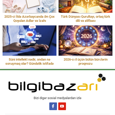
2025-ci İldə Azərbaycanda Ən Çox
Türk Dünyası Qurultayı, ortaq türk
Qoyulan Adlar və İzahı
dili və əlifbası
Süni intellekt nədir, ondan nə
2026-cı il üçün bütün bürclərin
soruşmaq olar? Gündəlik istifadə
proqnozu
Bizi digər sosial medyalardan izlə