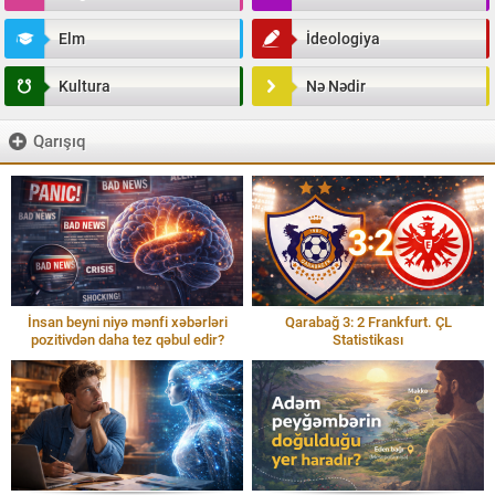
Elm
İdeologiya
Kultura
Nə Nədir
Qarışıq
İnsan beyni niyə mənfi xəbərləri
Qarabağ 3: 2 Frankfurt. ÇL
pozitivdən daha tez qəbul edir?
Statistikası