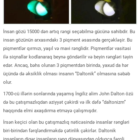
İnsan gözü 15000 dən artıq rəngi seçəbilmə gücünə sahibdir. Bu
insan gözünün arxasındakı 3 piqment əsasında gerçəkləşir. Bu
piqmentlər qırmızı, yaşıl və mavi rənglidir. Piqmentlər vasitəsi
ilə siqnallar kodlanaraq beynə göndərilir və beyin rəngləri təyin
edər. Ancaq, bəhs olunan 3 piqmentdən birində, yaxud da hər
üçündə də əksiklik olması insanın “Daltonik” olmasına səbəb
olur.
1700-cü illərin sonlarında yaşamış İngiliz alim John Dalton özü
də bu çatışmazlıqdan əziyyət çəkirdi və ilk dəfə “daltonizm”
haqqında elmi axaşdırma etməyə çalışmışdır.
İrsən keçici olan bu çatışmazlıq nəticəsində insanlar rəngləri
biri-birindən fərqləndirməkdə çətinlik çəkirlər. Daltonik
insanların digər insanların rəng dünyasından olduqca fərqli