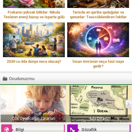
Frekansı yüksək bitkilər: Nikola
Tarixdə ən qəribə qadağalar və
Teslanın enerji baxışı və Isparta gülü
qanunlar: Təəccübləndirən faktlar
2030-cu ildə dünya necə olacaq?
İnsan ömrünün neçə faizi nəyə
gedir?
Oxudunuzmu
Çox Oyuncağın Zərərləri
Mu Qitəsi
Bilgi
Gözəllik