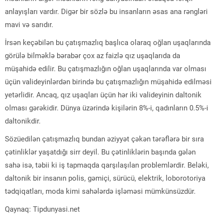
anlayışları vardır. Digər bir sözlə bu insanların əsas ana rəngləri
mavi və sarıdır.
İrsən keçəbilən bu çatışmazlıq başlıca olaraq oğlan uşaqlarında
görülə bilməklə bərabər çox az faizlə qız uşaqlarıda da
müşahidə edilir. Bu çatışmazlığın oğlan uşaqlarında var olması
üçün valideyinlərdən birində bu çatışmazlığın müşahidə edilməsi
yetərlidir. Ancaq, qız uşaqları üçün hər iki valideyinin daltonik
olması gərəkidir. Dünya üzərində kişilərin 8%-i, qadınların 0.5%-i
daltonikdir.
Sözüedilən çatışmazlıq bundan əziyyət çəkən tərəflərə bir sıra
çətinliklər yaşatdığı sirr deyil. Bu çətinliklərin başında gələn
sahə isə, təbii ki iş tapmaqda qarşılaşılan problemlərdir. Beləki,
daltonik bir insanın polis, gəmiçi, sürücü, elektrik, loborotoriya
tədqiqatları, moda kimi sahələrdə işləməsi mümkünsüzdür.
Qaynaq: Tipdunyasi.net