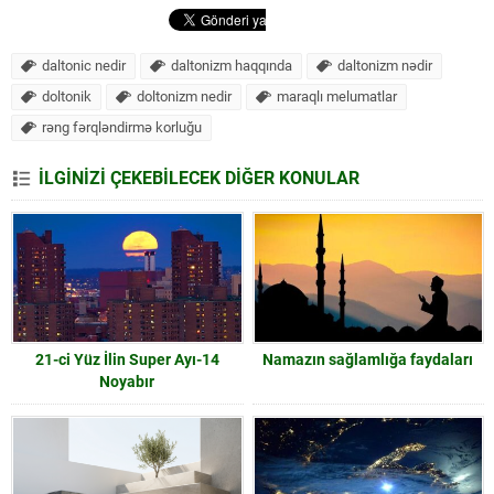
daltonic nedir
daltonizm haqqında
daltonizm nədir
doltonik
doltonizm nedir
maraqlı melumatlar
rəng fərqləndirmə korluğu
İLGİNİZİ ÇEKEBİLECEK DİĞER KONULAR
21-ci Yüz İlin Super Ayı-14
Namazın sağlamlığa faydaları
Noyabır