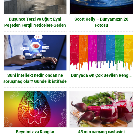
Düşüncə Tərzi və Uğur: Eyni
Scott Kelly – Dünyamızın 20
Peşədən Fərqli Nəticələrə Gedən
Fotosu
Yol
Süni intellekt nədir, ondan nə
Dünyada Ən Çox Sevilən Rəng…
soruşmaq olar? Gündəlik istifadə
Beynimiz və Rənglər
45 min xərçəng xəstəsini