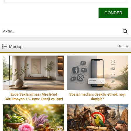
Maraqlı
Hamısı
Evdə Saxlanılması Məsləhət
Sosial medianı deaktiv etmək nəyi
Görülməyən 15 Əşya: Enerji və Ruzi
dəyişir?