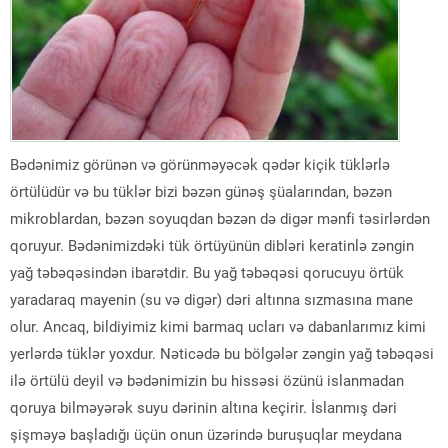
Bədənimiz görünən və görünməyəcək qədər kiçik tüklərlə
örtülüdür və bu tüklər bizi bəzən günəş şüalarından, bəzən
mikroblardan, bəzən soyuqdan bəzən də digər mənfi təsirlərdən
qoruyur. Bədənimizdəki tük örtüyünün dibləri keratinlə zəngin
yağ təbəqəsindən ibarətdir. Bu yağ təbəqəsi qorucuyu örtük
yaradaraq mayenin (su və digər) dəri altınna sızmasına mane
olur. Ancaq, bildiyimiz kimi barmaq ucları və dabanlarımız kimi
yerlərdə tüklər yoxdur. Nəticədə bu bölgələr zəngin yağ təbəqəsi
ilə örtülü deyil və bədənimizin bu hissəsi özünü islanmadan
qoruya bilməyərək suyu dərinin altına keçirir. İslanmış dəri
şişməyə başladığı üçün onun üzərində buruşuqlar meydana