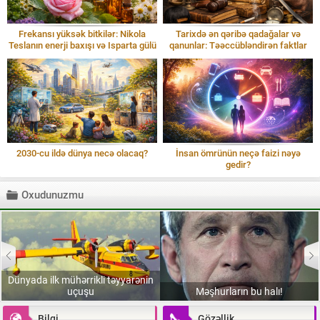
Frekansı yüksək bitkilər: Nikola
Tarixdə ən qəribə qadağalar və
Teslanın enerji baxışı və Isparta gülü
qanunlar: Təəccübləndirən faktlar
2030-cu ildə dünya necə olacaq?
İnsan ömrünün neçə faizi nəyə
gedir?
Oxudunuzmu
Dünyada ilk mühərrikli təyyarənin
uçuşu
Məşhurların bu halı!
Bilgi
Gözəllik