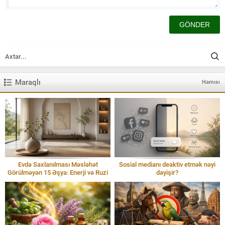
Maraqlı
Hamısı
Evdə Saxlanılması Məsləhət
Sosial medianı deaktiv etmək nəyi
Görülməyən 15 Əşya: Enerji və Ruzi
dəyişir?