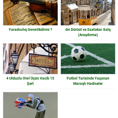
Yaradıcılıq Genetikdirmi ?
Ən Dürüst və Saxtakar Xalq
(Araşdırma)
4 Ulduzlu Otel Üçün Vacib 15
Futbol Tarixində Yaşanan
Şərt
Maraqlı Hadisələr