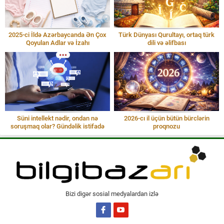
2025-ci İldə Azərbaycanda Ən Çox
Türk Dünyası Qurultayı, ortaq türk
Qoyulan Adlar və İzahı
dili və əlifbası
Süni intellekt nədir, ondan nə
2026-cı il üçün bütün bürclərin
soruşmaq olar? Gündəlik istifadə
proqnozu
Bizi digər sosial medyalardan izlə