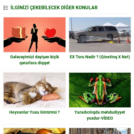
İLGİNİZİ ÇEKEBİLECEK DİĞER KONULAR
Gələcəyimizi dəyişən kiçik
EX Toru Nədir ? (Qinetinq X Net)
qərarlara diqqət
Heyvanlar Yuxu Görürmü ?
Yaradıcılıqda məhdudiyyət
yoxdur-VİDEO