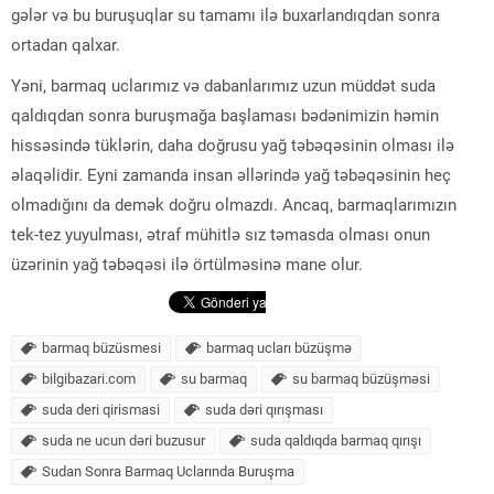
gələr və bu buruşuqlar su tamamı ilə buxarlandıqdan sonra
ortadan qalxar.
Yəni, barmaq uclarımız və dabanlarımız uzun müddət suda
qaldıqdan sonra buruşmağa başlaması bədənimizin həmin
hissəsində tüklərin, daha doğrusu yağ təbəqəsinin olması ilə
əlaqəlidir. Eyni zamanda insan əllərində yağ təbəqəsinin heç
olmadığını da demək doğru olmazdı. Ancaq, barmaqlarımızın
tek-tez yuyulması, ətraf mühitlə sız təmasda olması onun
üzərinin yağ təbəqəsi ilə örtülməsinə mane olur.
barmaq büzüsmesi
barmaq ucları büzüşmə
bilgibazari.com
su barmaq
su barmaq büzüşməsi
suda deri qirismasi
suda dəri qırışması
suda ne ucun dəri buzusur
suda qaldıqda barmaq qırışı
Sudan Sonra Barmaq Uclarında Buruşma