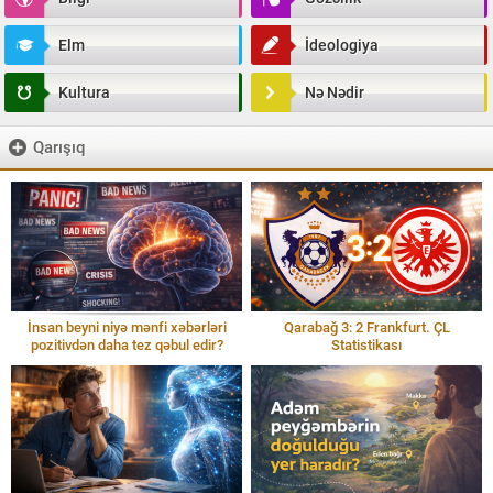
Elm
İdeologiya
Kultura
Nə Nədir
Qarışıq
İnsan beyni niyə mənfi xəbərləri
Qarabağ 3: 2 Frankfurt. ÇL
pozitivdən daha tez qəbul edir?
Statistikası