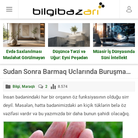
Evdə Saxlanılması
Düşüncə Tərzi və
Müasir İş Dünyasında
Məsləhət Görülməyən
Uğur: Eyni Peşədən
Süni İntellekt
15 Əşya: Enerji və
Fərqli Nəticələrə
Ruzi
Gedən Yol
Sudan Sonra Barmaq Uclarında Buruşma…
Bilgi
,
Maraqlı
2
8.574
İnsan bədənindəki hər bir orqanın öz funksiyasının olduğu sirr
deyil. Məsələn, hətta bədənimizdəki ən kiçik tüklərin belə öz
vəzifəsi vardır və bu yazımızda bir daha bunun şahidi olacağıq.