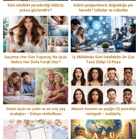
Süni intellekt yaradıcılığı öldürür,
Adəm peyğəmbərin doğulduğu yer
yoxsa gücləndirir?
haradır? İddialar və sübutlar
Saçımızı Hər Gün Yuyuruq, Nə üçün
İş Mühitində Süni İntellektin Ən Çox
Nəticə Hər Dəfə Fərqli Olur?
Təsir Etdiyi 10 Peşə
İnsan üçün ən çətin və ən xoş yaş
Müasir insanın ən yayğın 20 psixoloji
aralıqları – Dünya statistikası
vəziyyəti – izahlarla