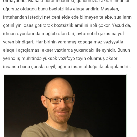
olmayacaq. Məsələ burasındadır ki, günümüzdə əksər insanlar
uğursuz olduqda bunu bəxtsizliklə əlaqələndirir. Məsələn,
imtahandan istədiyi nəticəni əldə edə bilməyən tələbə, sualların
çətinliyini əsas gətirərək bəxtsizlik amilini irəli çəkər. Yaxud da,
idman oyunlarında məğlub olan biri, avtomobil qəzasına yol
verən bir digəri. Hər birinin yaranmış xoşagəlməz vəziyyətlə
əlaqəli açıqlaması əksər vaxtlarda yuxarıdakı ilə eynidir. Bunun
yerinə iş mühitində yüksək vəzifəyə təyin olunmuş əksər
insansa bunu şansla deyil, uğurlu insan olduğu ilə əlaqələndirir.