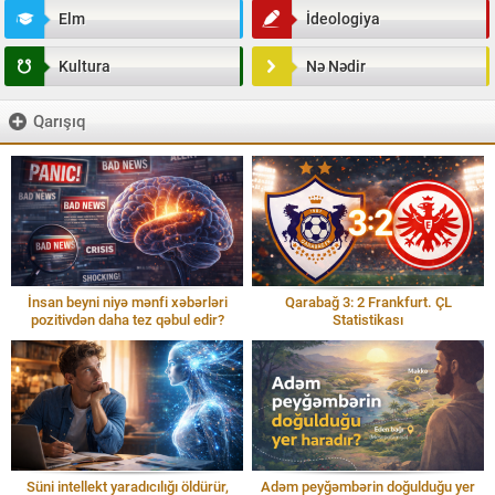
Elm
İdeologiya
Kultura
Nə Nədir
Qarışıq
İnsan beyni niyə mənfi xəbərləri
Qarabağ 3: 2 Frankfurt. ÇL
pozitivdən daha tez qəbul edir?
Statistikası
Süni intellekt yaradıcılığı öldürür,
Adəm peyğəmbərin doğulduğu yer