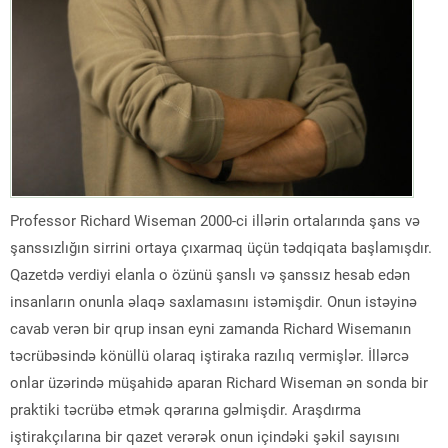
Professor Richard Wiseman 2000-ci illərin ortalarında şans və
şanssızlığın sirrini ortaya çıxarmaq üçün tədqiqata başlamışdır.
Qazetdə verdiyi elanla o özünü şanslı və şanssız hesab edən
insanların onunla əlaqə saxlamasını istəmişdir. Onun istəyinə
cavab verən bir qrup insan eyni zamanda Richard Wisemanın
təcrübəsində könüllü olaraq iştiraka razılıq vermişlər. İllərcə
onlar üzərində müşahidə aparan Richard Wiseman ən sonda bir
praktiki təcrübə etmək qərarına gəlmişdir. Araşdırma
iştirakçılarına bir qazet verərək onun içindəki şəkil sayısını