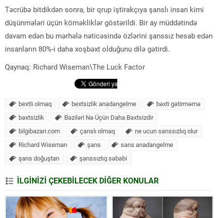
Təcrübə bitdikdən sonra, bir qrup iştirakçıya şanslı insan kimi
düşünmələri üçün köməkliklər göstərildi. Bir ay müddətində
davam edən bu mərhələ nəticəsində özlərini şanssız hesab edən
insanların 80%-i daha xoşbəxt olduğunu dilə gətirdi.
Qaynaq: Richard Wiseman\The Luck Factor
bextli olmaq
bextsizlik anadangelme
bəxti gətirməmə
bəxtsizlik
Bəziləri Nə Üçün Daha Bəxtsizdir
bilgibazari.com
çanslı olmaq
ne ucun sanssızlıq olur
Richard Wiseman
şans
sans anadangelme
şans doğuştan
şanssızlıq səbəbi
İLGİNİZİ ÇEKEBİLECEK DİĞER KONULAR