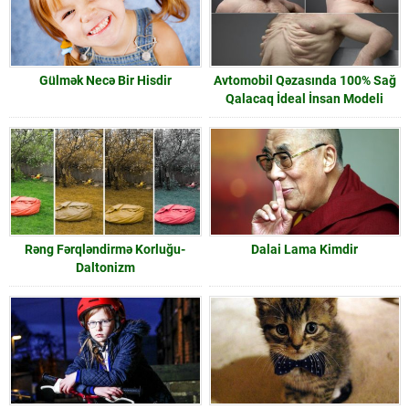
Gülmək Necə Bir Hisdir
Avtomobil Qəzasında 100% Sağ
Qalacaq İdeal İnsan Modeli
Rəng Fərqləndirmə Korluğu-
Dalai Lama Kimdir
Daltonizm