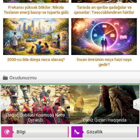
Frekansı yüksək bitkilər: Nikola
Tarixdə ən qəribə qadağalar və
Teslanın enerji baxışı və Isparta gülü
qanunlar: Təəccübləndirən faktlar
2030-cu ildə dünya necə olacaq?
İnsan ömrünün neçə faizi nəyə
gedir?
Oxudunuzmu
Doqon Qəbiləsi Kosmosu Necə
Öyrənib
Dəniz Qızları Haqqında
Bilgi
Gözəllik