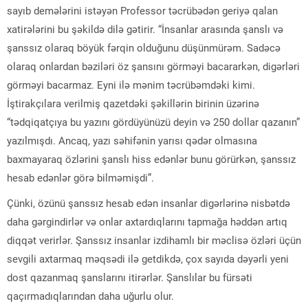
sayıb demələrini istəyən Professor təcrübədən geriyə qalan
xatirələrini bu şəkildə dilə gətirir. “İnsanlar arasında şanslı və
şanssız olaraq böyük fərqin olduğunu düşünmürəm. Sadəcə
olaraq onlardan bəziləri öz şansını görməyi bacararkən, digərləri
görməyi bacarmaz. Eyni ilə mənim təcrübəmdəki kimi.
İştirakçılara verilmiş qazetdəki şəkillərin birinin üzərinə
“tədqiqatçıya bu yazını gördüyünüzü deyin və 250 dollar qazanın”
yazılmışdı. Ancaq, yazı səhifənin yarısı qədər olmasına
baxmayaraq özlərini şanslı hiss edənlər bunu görürkən, şanssız
hesab edənlər görə bilməmişdi”.
Çünki, özünü şanssız hesab edən insanlar digərlərinə nisbətdə
daha gərgindirlər və onlar axtardıqlarını tapmağa həddən artıq
diqqət verirlər. Şanssız insanlar izdihamlı bir məclisə özləri üçün
sevgili axtarmaq məqsədi ilə getdikdə, çox sayıda dəyərli yeni
dost qazanmaq şanslarını itirərlər. Şanslılar bu fürsəti
qaçırmadıqlarından daha uğurlu olur.