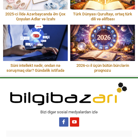
2025-ci İldə Azərbaycanda Ən Çox
Türk Dünyası Qurultayı, ortaq türk
Qoyulan Adlar və İzahı
dili və əlifbası
Süni intellekt nədir, ondan nə
2026-cı il üçün bütün bürclərin
soruşmaq olar? Gündəlik istifadə
proqnozu
Bizi digər sosial medyalardan izlə