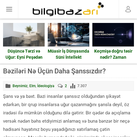
Düşüncə Tərzi və
Müasir İş Dünyasında
Keçmişə doğru təsir
Uğur: Eyni Peşədən
Süni İntellekt
nədir? Zaman
Fərqli Nəticələrə
həqiqətən geri işləyə
Gedən Yol
bilərmi?
Bəziləri Nə Üçün Daha Şanssızdır?
Beynimiz
,
Elm
,
İdeologiya
2
7.307
Şans və ya bəxt. Bəzi insanlar şanssız olduğundan şikayət
edərkən, bir qrup insanlarsa uğur qazanmağını şansla deyil, öz
iradəsi ilə mümkün olduğunu dilə gətirir. Bir qədər də açıqlama
versək nədən bəhs etdiyimizi anlamaq və buna bənzər bir neçə
hadisəni həyatınız boyu yaşadığınızı xatırlamaq çətin