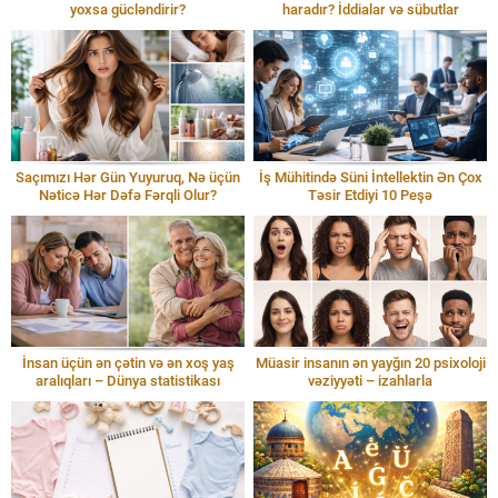
yoxsa gücləndirir?
haradır? İddialar və sübutlar
Saçımızı Hər Gün Yuyuruq, Nə üçün
İş Mühitində Süni İntellektin Ən Çox
Nəticə Hər Dəfə Fərqli Olur?
Təsir Etdiyi 10 Peşə
İnsan üçün ən çətin və ən xoş yaş
Müasir insanın ən yayğın 20 psixoloji
aralıqları – Dünya statistikası
vəziyyəti – izahlarla