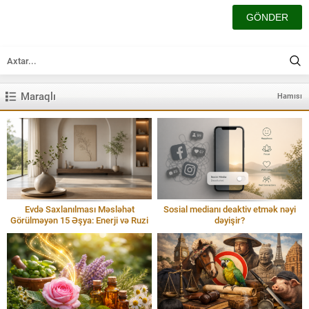
Maraqlı
Hamısı
Evdə Saxlanılması Məsləhət
Sosial medianı deaktiv etmək nəyi
Görülməyən 15 Əşya: Enerji və Ruzi
dəyişir?