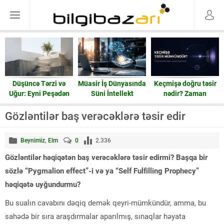
Düşüncə Tərzi və
Müasir İş Dünyasında
Keçmişə doğru təsir
Uğur: Eyni Peşədən
Süni İntellekt
nədir? Zaman
Fərqli Nəticələrə
həqiqətən geri işləyə
Gedən Yol
bilərmi?
Gözləntilər baş verəcəklərə təsir edir
Beynimiz
,
Elm
0
2.336
Gözləntilər həqiqətən baş verəcəklərə təsir edirmi? Başqa bir
sözlə “Pygmalion effect”-i və ya “Self Fulfilling Prophecy”
həqiqətə uyğundurmu?
Bu sualın cavabını dəqiq demək qeyri-mümkündür, amma, bu
sahədə bir sıra araşdırmalar aparılmış, sınaqlar həyata