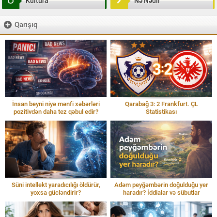
Kultura
Nə Nədir
Qarışıq
İnsan beyni niyə mənfi xəbərləri
Qarabağ 3: 2 Frankfurt. ÇL
pozitivdən daha tez qəbul edir?
Statistikası
Süni intellekt yaradıcılığı öldürür,
Adəm peyğəmbərin doğulduğu yer
yoxsa gücləndirir?
haradır? İddialar və sübutlar