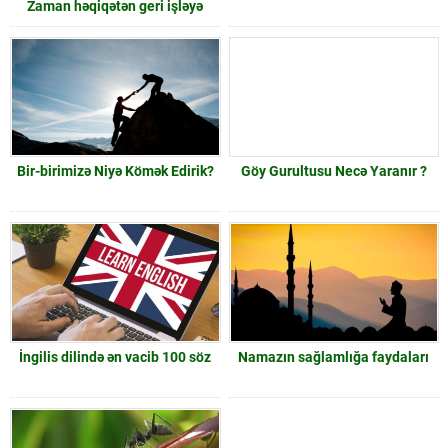
Zaman həqiqətən geri işləyə
bilərmi?
Bir-birimizə Niyə Kömək Edirik?
Göy Gurultusu Necə Yaranır ?
İngilis dilində ən vacib 100 söz
Namazın sağlamlığa faydaları