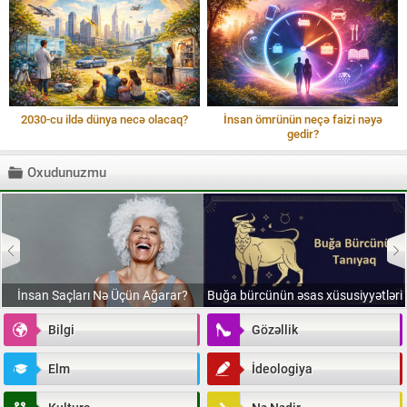
2030-cu ildə dünya necə olacaq?
İnsan ömrünün neçə faizi nəyə
gedir?
Oxudunuzmu
İnsan Saçları Nə Üçün Ağarar?
Buğa bürcünün əsas xüsusiyyətləri
Bilgi
Gözəllik
Elm
İdeologiya