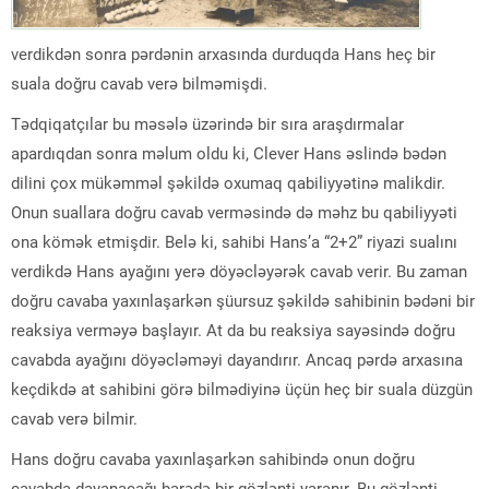
verdikdən sonra pərdənin arxasında durduqda Hans heç bir
suala doğru cavab verə bilməmişdi.
Tədqiqatçılar bu məsələ üzərində bir sıra araşdırmalar
apardıqdan sonra məlum oldu ki, Clever Hans əslində bədən
dilini çox mükəmməl şəkildə oxumaq qabiliyyətinə malikdir.
Onun suallara doğru cavab verməsində də məhz bu qabiliyyəti
ona kömək etmişdir. Belə ki, sahibi Hans’a “2+2” riyazi sualını
verdikdə Hans ayağını yerə döyəcləyərək cavab verir. Bu zaman
doğru cavaba yaxınlaşarkən şüursuz şəkildə sahibinin bədəni bir
reaksiya verməyə başlayır. At da bu reaksiya sayəsində doğru
cavabda ayağını döyəcləməyi dayandırır. Ancaq pərdə arxasına
keçdikdə at sahibini görə bilmədiyinə üçün heç bir suala düzgün
cavab verə bilmir.
Hans doğru cavaba yaxınlaşarkən sahibində onun doğru
cavabda dayanacağı barədə bir gözlənti yaranır. Bu gözlənti