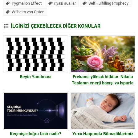
Pygmalion Effect
riyazi suallar
Self Fulfilling Prophecy
Wilhelm von Osten
İLGİNİZİ ÇEKEBİLECEK DİĞER KONULAR
Beyin Yanılması
Frekansı yüksək bitkilər: Nikola
Teslanın enerji baxışı və Isparta
gülü
Keçmişə doğru təsir nədir?
Yuxu Haqqında Bilmədiklərimiz