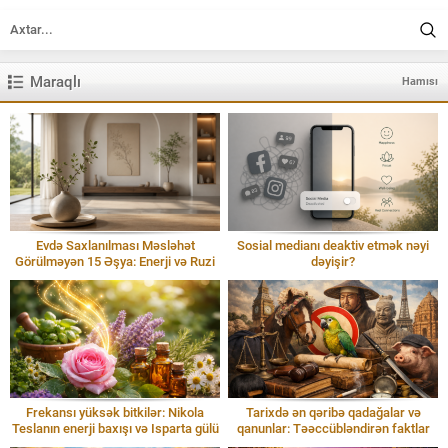
Maraqlı
Hamısı
Evdə Saxlanılması Məsləhət
Sosial medianı deaktiv etmək nəyi
Görülməyən 15 Əşya: Enerji və Ruzi
dəyişir?
Frekansı yüksək bitkilər: Nikola
Tarixdə ən qəribə qadağalar və
Teslanın enerji baxışı və Isparta gülü
qanunlar: Təəccübləndirən faktlar