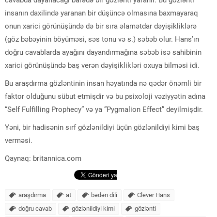
insanın daxilində yaranan bir düşüncə olmasına baxmayaraq
onun xarici görünüşündə də bir sıra əlamətdar dəyişikliklərə
(göz bəbəyinin böyüməsi, səs tonu və s.) səbəb olur. Hans’ın
doğru cavablarda ayağını dayandırmağına səbəb isə sahibinin
xarici görünüşündə baş verən dəyişiklikləri oxuya bilməsi idi.
Bu araşdırma gözləntinin insan həyatında nə qədər önəmli bir
faktor olduğunu sübut etmişdir və bu psixoloji vəziyyətin adına
“Self Fulfilling Prophecy” və ya “Pygmalion Effect” deyilmişdir.
Yəni, bir hadisənin sırf gözlənildiyi üçün gözlənildiyi kimi baş
verməsi.
Qaynaq: britannica.com
araşdırma
at
bədən dili
Clever Hans
doğru cavab
gözlənildiyi kimi
gözlənti