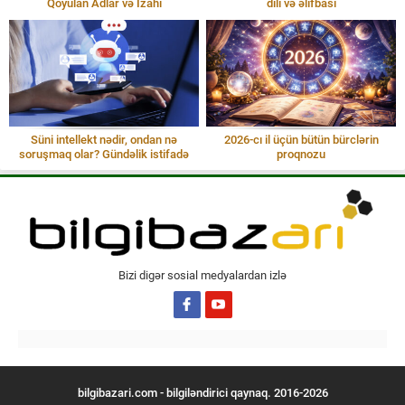
Qoyulan Adlar və İzahı
dili və əlifbası
Süni intellekt nədir, ondan nə
2026-cı il üçün bütün bürclərin
soruşmaq olar? Gündəlik istifadə
proqnozu
Bizi digər sosial medyalardan izlə
bilgibazari.com - bilgiləndirici qaynaq. 2016-2026