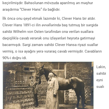
keçirilmişdir. Bəhsolunan mövzuda aparılmış ən məşhur
araşdırma “Clever Hans” ilə bağlıdır.
İlk öncə onu qeyd etmək lazımdır ki, Clever Hans bir atdır.
Clever Hans 1891-ci ilin əvvəllərində baş tutmuş bir sərgidə
sahibi Wilhelm von Osten tərəfindən ona verilən suallara
dəqiqliklə cavab verərək onu izləyənləri heyrətə gətirməyi
bacarmışdı. Sərgi zamanı sahibi Clever Hansa riyazi suallar
vermiş, o isə ayağını yerə vuraraq cavab vermişdir. Cavabların
90%-i doğru idi.
Lakin,
sahibi
eyni
sualı