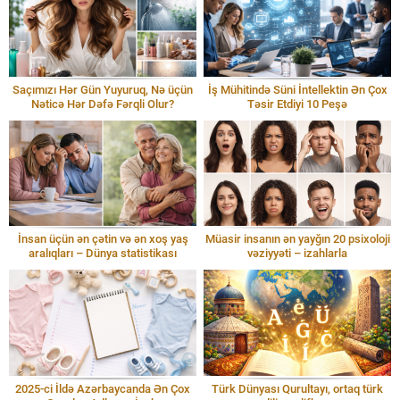
Saçımızı Hər Gün Yuyuruq, Nə üçün
İş Mühitində Süni İntellektin Ən Çox
Nəticə Hər Dəfə Fərqli Olur?
Təsir Etdiyi 10 Peşə
İnsan üçün ən çətin və ən xoş yaş
Müasir insanın ən yayğın 20 psixoloji
aralıqları – Dünya statistikası
vəziyyəti – izahlarla
2025-ci İldə Azərbaycanda Ən Çox
Türk Dünyası Qurultayı, ortaq türk