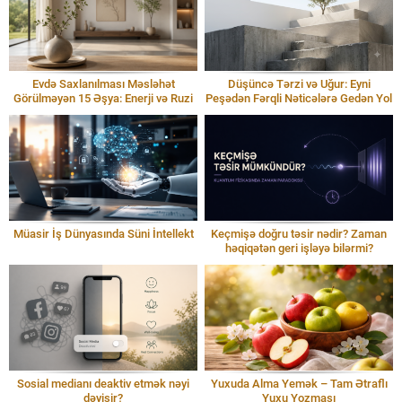
Evdə Saxlanılması Məsləhət
Düşüncə Tərzi və Uğur: Eyni
Görülməyən 15 Əşya: Enerji və Ruzi
Peşədən Fərqli Nəticələrə Gedən Yol
Müasir İş Dünyasında Süni İntellekt
Keçmişə doğru təsir nədir? Zaman
həqiqətən geri işləyə bilərmi?
Sosial medianı deaktiv etmək nəyi
Yuxuda Alma Yemək – Tam Ətraflı
dəyişir?
Yuxu Yozması