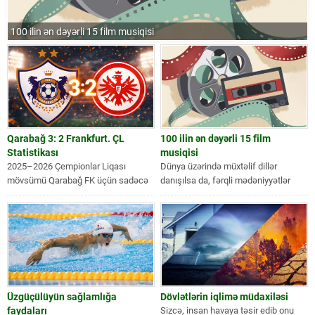
100 ilin ən dəyərli 15 film musiqisi
Ü
Qarabağ 3: 2 Frankfurt. ÇL
100 ilin ən dəyərli 15 film
Statistikası
musiqisi
2025–2026 Çempionlar Liqası
Dünya üzərində müxtəlif dillər
mövsümü Qarabağ FK üçün sadəcə
danışılsa da, fərqli mədəniyyətlər
iştirak yox, real rəqabət mövsümü
olsa da, dilini və mədəniyyətini
oldu. Komanda:...
bilmədən ruhumuza...
Üzgüçülüyün sağlamlığa
Dövlətlərin iqlimə müdaxiləsi
faydaları
Sizcə, insan havaya təsir edib onu