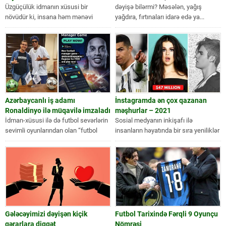
Üzgüçülük idmanın xüsusi bir
dəyişə bilərmi? Məsələn, yağış
növüdür ki, insana həm mənəvi
yağdıra, fırtınaları idarə edə ya...
cəhətdən yaxşı təsir edir, həm də...
Azərbaycanlı iş adamı
İnstagramda ən çox qazanan
Ronaldinyo ilə müqavilə imzaladı
məşhurlar – 2021
İdman-xüsusi ilə də futbol sevərlərin
Sosial medyanın inkişafı ilə
sevimli oyunlarından olan “futbol
insanların həyatında bir sıra yeniliklər
menecer” oyunun yeni versiyası
yaranmağa başladı. Xüsusi ilə 2000-
azərbaycanlı iş...
ci illədən...
Gələcəyimizi dəyişən kiçik
Futbol Tarixində Fərqli 9 Oyunçu
qərarlara diqqət
Nömrəsi