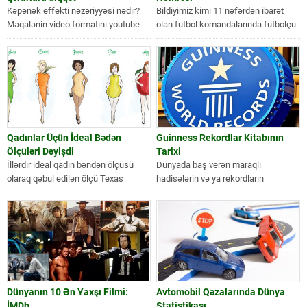
Kəpənək effekti nəzəriyyəsi nədir?
Bildiyimiz kimi 11 nəfərdən ibarət
Məqalənin video formatını youtube
olan futbol komandalarında futbolçu
kanalımızdan izlə. Kəpənək effekti
geyimlərinin arxasında yazılan
kiçik hadisələrin böyük...
nömrələr adətən 1-dən...
Qadınlar Üçün İdeal Bədən
Guinness Rekordlar Kitabının
Ölçüləri Dəyişdi
Tarixi
İllərdir ideal qadın bəndən ölçüsü
Dünyada baş verən maraqlı
olaraq qəbul edilən ölçü Texas
hadisələrin və ya rekordların
universiteti araştırmasına əsasən
toplandığı, hər il yenidən yenilənərək
ideal qəbul...
satışa çıxarıldığı...
Dünyanın 10 Ən Yaxşı Filmi:
Avtomobil Qəzalarında Dünya
İMDb
Statistikası