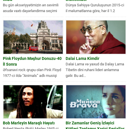
Bu gün əksəriyyətimizin ən sevimli
Dünya Səhiyyə Quruluşunun 2015-ci
asudə vaxtı dəyərləndirmə seçimi
il məlumatlarına görə, hər il 1.2
film izləməkdir. Yəqin ki, bir
milyon insan avtomobil qəzaları
çoxununz...
nəticəsində...
Pink Floydun Məşhur Donuzu-40
Dalai Lama Kimdir
İl Sonra
Dalai Lama və yaxud da Dalay Lama
Əfsanəvi rock qrupu olan Pink Floyd
Tibetin dini ruhani lideri anlamına
1977-ci ildə “Animals” adlı musiqi
gəlir. Bu ad...
albomunu çıxararkən, Londondakı
Voktoria...
Bob Marleyin Maraqlı Həyatı
Bir Zamanlar Geniş İzləyici
Robert Nesta (Bob) Marley 1945 ci
Kütləsi Toplamış Xarici Seriallar