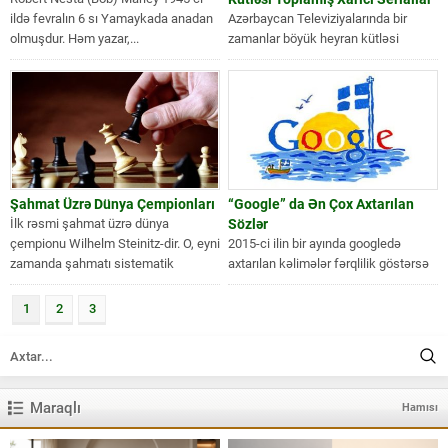
ildə fevralın 6 sı Yamaykada anadan
Azərbaycan Televiziyalarında bir
olmuşdur. Həm yazar,...
zamanlar böyük heyran kütləsi
toplamağı bacarmış xarici ölkələrin
çox seryalı filimlərindən bəhs...
Şahmat Üzrə Dünya Çempionları
“Google” da Ən Çox Axtarılan
İlk rəsmi şahmat üzrə dünya
Sözlər
çempionu Wilhelm Steinitz-dir. O, eyni
2015-ci ilin bir ayında googledə
zamanda şahmatı sistematik
axtarılan kəlimələr fərqlilik göstərsə
oynama anlayışının...
də “facebook”, “youtube”, “weather”,
“translate” kimi...
1
2
3
Maraqlı
Hamısı