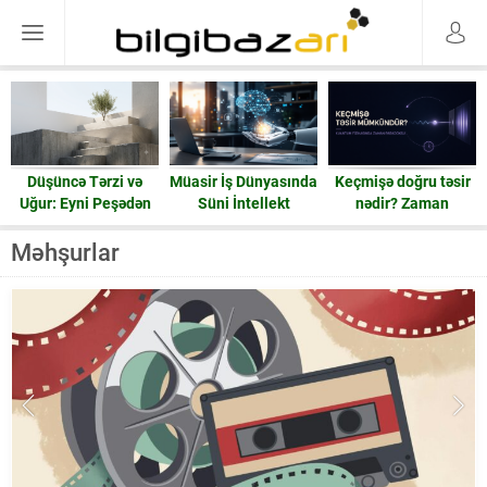
Düşüncə Tərzi və
Müasir İş Dünyasında
Keçmişə doğru təsir
Uğur: Eyni Peşədən
Süni İntellekt
nədir? Zaman
Fərqli Nəticələrə
həqiqətən geri işləyə
Gedən Yol
bilərmi?
Məhşurlar