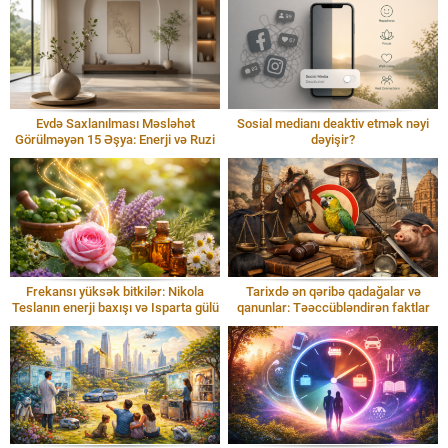
Evdə Saxlanılması Məsləhət
Sosial medianı deaktiv etmək nəyi
Görülməyən 15 Əşya: Enerji və Ruzi
dəyişir?
Frekansı yüksək bitkilər: Nikola
Tarixdə ən qəribə qadağalar və
Teslanın enerji baxışı və Isparta gülü
qanunlar: Təəccübləndirən faktlar