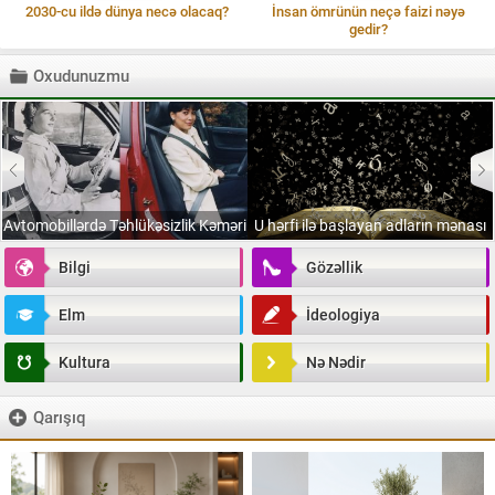
2030-cu ildə dünya necə olacaq?
İnsan ömrünün neçə faizi nəyə
gedir?
Oxudunuzmu
Avtomobillərdə Təhlükəsizlik Kəməri
U hərfi ilə başlayan adların mənası
Bilgi
Gözəllik
Elm
İdeologiya
Kultura
Nə Nədir
Qarışıq