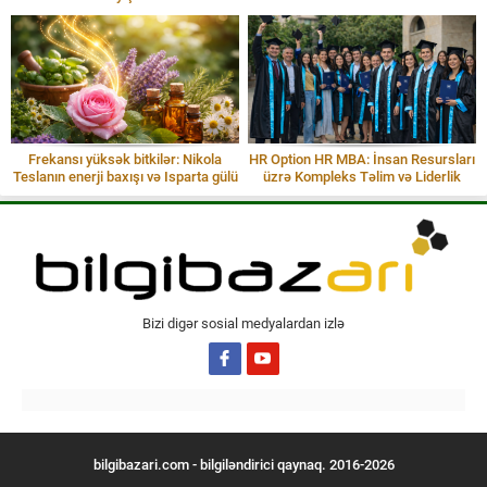
Frekansı yüksək bitkilər: Nikola
HR Option HR MBA: İnsan Resursları
Teslanın enerji baxışı və Isparta gülü
üzrə Kompleks Təlim və Liderlik
İnkişafı
Bizi digər sosial medyalardan izlə
bilgibazari.com - bilgiləndirici qaynaq. 2016-2026