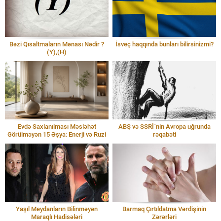
Bəzi Qısaltmaların Mənası Nədir ?
İsveç haqqında bunları bilirsinizmi?
(Y),(H)
Evdə Saxlanılması Məsləhət
ABŞ və SSRİ`nin Avropa uğrunda
Görülməyən 15 Əşya: Enerji və Ruzi
rəqabəti
Yaşıl Meydanların Bilinməyən
Barmaq Çırtıldatma Vərdişinin
Maraqlı Hadisələri
Zərərləri