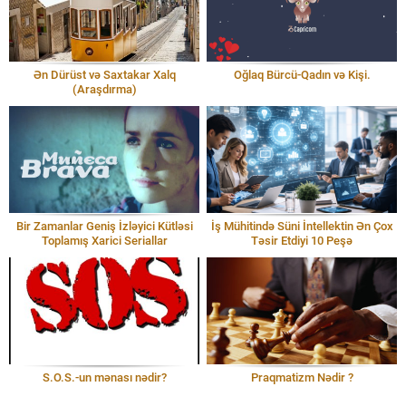
Ən Dürüst və Saxtakar Xalq
Oğlaq Bürcü-Qadın və Kişi.
(Araşdırma)
Bir Zamanlar Geniş İzləyici Kütləsi
İş Mühitində Süni İntellektin Ən Çox
Toplamış Xarici Seriallar
Təsir Etdiyi 10 Peşə
S.O.S.-un mənası nədir?
Praqmatizm Nədir ?