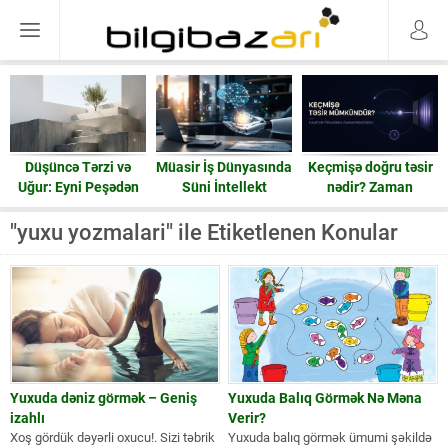
Düşüncə Tərzi və
Müasir İş Dünyasında
Keçmişə doğru təsir
Uğur: Eyni Peşədən
Süni İntellekt
nədir? Zaman
Fərqli Nəticələrə
həqiqətən geri işləyə
Gedən Yol
bilərmi?
"yuxu yozmalari" ile Etiketlenen Konular
Yuxuda dəniz görmək – Geniş
Yuxuda Balıq Görmək Nə Məna
izahlı
Verir?
Xoş gördük dəyərli oxucu!. Sizi təbrik
Yuxuda balıq görmək ümumi şəkildə