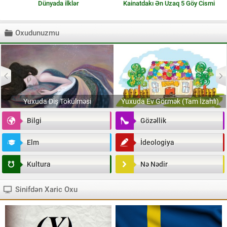
Dünyada ilklər
Kainatdakı Ən Uzaq 5 Göy Cismi
Oxudunuzmu
Yuxuda Diş Tökülməsi
Yuxuda Ev Görmək (Tam İzahlı)
Bilgi
Gözəllik
Elm
İdeologiya
Kultura
Nə Nədir
Sinifdən Xaric Oxu