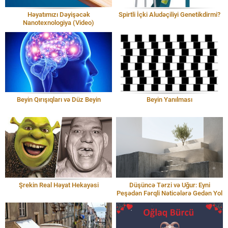
Həyatımızı Dəyişəcək
Spirtli İçki Aludəçiliyi Genetikdirmi?
Nanotexnologiya (Video)
Beyin Qırışıqları və Düz Beyin
Beyin Yanılması
Şrekin Real Həyat Hekayəsi
Düşüncə Tərzi və Uğur: Eyni
Peşədən Fərqli Nəticələrə Gedən Yol