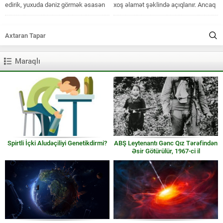
edirik, yuxuda dəniz görmək əsasən
xoş əlamət şəklində açıqlanır. Ancaq
xoş istiqamətdə yozulur. Yuxunuzda...
bununla bərabər bəhs olunan
yuxunun...
Maraqlı
Spirtli İçki Aludəçiliyi Genetikdirmi?
ABŞ Leytenantı Gənc Qız Tərəfindən
Əsir Götürülür, 1967-ci il