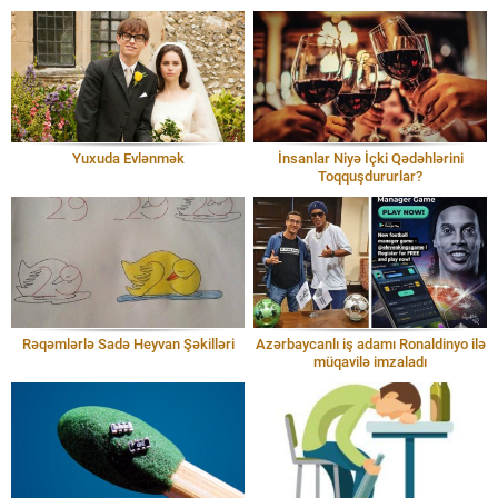
Yuxuda Evlənmək
İnsanlar Niyə İçki Qədəhlərini
Toqquşdururlar?
Rəqəmlərlə Sadə Heyvan Şəkilləri
Azərbaycanlı iş adamı Ronaldinyo ilə
müqavilə imzaladı