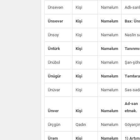
Ünsevən
Kişi
Naməlum
Adlı-san
Ünsevər
Kişi
Naməlum
Bax: Ün
Ünsoy
Kişi
Naməlum
Nəslin sə
Üntürk
Kişi
Naməlum
Tanınmış
Ünübol
Kişi
Naməlum
Şan-şöhr
Ünügür
Kişi
Naməlum
Təmtərah
Ünüvar
Kişi
Naməlum
Səs-səda
Ad-san 
Ünver
Kişi
Naməlum
etmək.
Ürçgün
Qadın
Naməlum
Göyərçi
Ürəm
Kişi
Naməlum
1) Artım