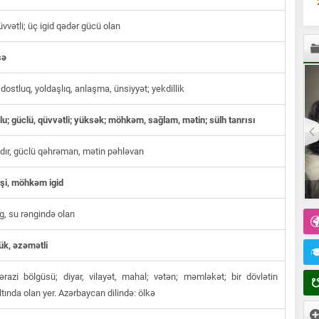
üvvətli; üç igid qədər gücü olan
sə
 dostluq, yoldaşlıq, anlaşma, ünsiyyət; yekdillik
lu; güclü, qüvvətli; yüksək; möhkəm, sağlam, mətin; sülh tanrısı
dır, güclü qəhrəman, mətin pəhləvan
şi, möhkəm igid
g, su rəngində olan
k, əzəmətli
 ərazi bölgüsü; diyar, vilayət, mahal; vətən; məmləkət; bir dövlətin
ltında olan yer. Azərbaycan dilində: ölkə