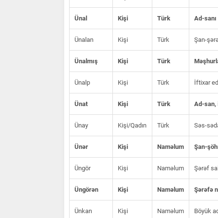
Ünal
Kişi
Türk
Ad-sanı o
Ünalan
Kişi
Türk
Şan-şərə
Ünalmış
Kişi
Türk
Məşhurl
Ünalp
Kişi
Türk
İftixar 
Ünat
Kişi
Türk
Ad-san, i
Ünay
Kişi/Qadın
Türk
Səs-sədal
Ünər
Kişi
Naməlum
Şan-şöhr
Üngör
Kişi
Naməlum
Şərəf sa
Üngörən
Kişi
Naməlum
Şərəfə n
Ünkan
Kişi
Naməlum
Böyük ad