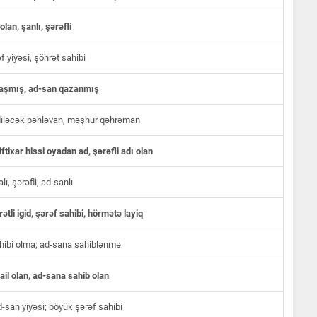
lan, şanlı, şərəfli
f yiyəsi, şöhrət sahibi
aşmış, ad-san qazanmış
ediləcək pəhləvan, məşhur qəhrəman
ftixar hissi oyadan ad, şərəfli adı olan
ı, şərəfli, ad-sanlı
ətli igid, şərəf sahibi, hörmətə layiq
hibi olma; ad-sana sahiblənmə
ail olan, ad-sana sahib olan
-san yiyəsi; böyük şərəf sahibi