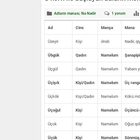
Adların mənası
,
Nə Nədir
1
yorum
Ad
Cins
Mənşə
Məna
Üzeyir
Kişi
Ərəb
Nadir, qi
Übgük
Qadın
Naməlum
Şanapipi
Üçgül
Qadın
Naməlum
Yabanı y
Üçişık
Kişi/Qadın
Naməlum
Üç rəngə
Üçkök
Kişi/Qadın
Naməlum
Kökü möh
Üçoğul
Kişi
Naməlum
Üçüncü 
Üçok
Kişi
Naməlum
Oğuz qoll
Üçük
Kişi
Naməlum
Sönmüş, 