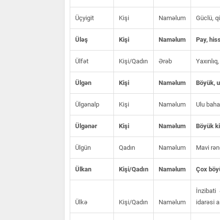
Üçyigit
Kişi
Naməlum
Güclü, q
Üləş
Kişi
Naməlum
Pay, his
Ülfət
Kişi/Qadın
Ərəb
Yaxınlıq,
Ülgən
Kişi
Naməlum
Böyük, u
Ülgənalp
Kişi
Naməlum
Ulu baha
Ülgənər
Kişi
Naməlum
Böyük ki
Ülgün
Qadın
Naməlum
Mavi rən
Ülkan
Kişi/Qadın
Naməlum
Çox böyü
İnzibati
Ülkə
Kişi/Qadın
Naməlum
idarəsi a