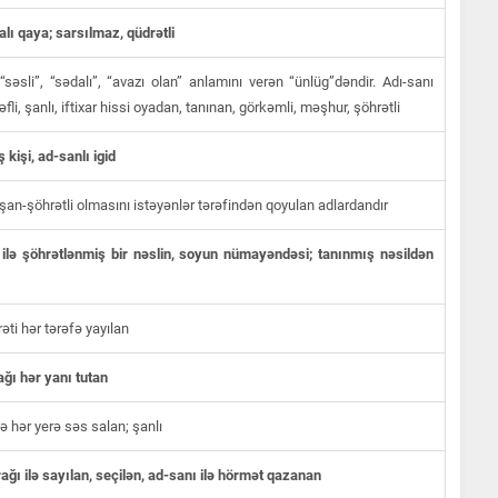
lı qaya; sarsılmaz, qüdrətli
“səsli”, “sədalı”, “avazı olan” anlamını verən “ünlüg”dəndir. Adı-sanı
əfli, şanlı, iftixar hissi oyadan, tanınan, görkəmli, məşhur, şöhrətli
 kişi, ad-sanlı igid
şan-şöhrətli olmasını istəyənlər tərəfindən qoyulan adlardandır
ilə şöhrətlənmiş bir nəslin, soyun nümayəndəsi; tanınmış nəsildən
əti hər tərəfə yayılan
ğı hər yanı tutan
lə hər yerə səs salan; şanlı
rağı ilə sayılan, seçilən, ad-sanı ilə hörmət qazanan