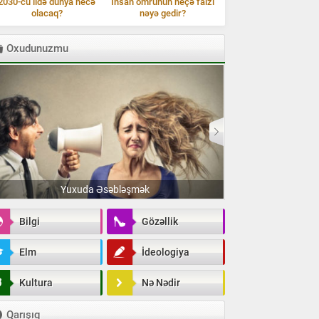
2030-cu ildə dünya necə
İnsan ömrünün neçə faizi
olacaq?
nəyə gedir?
Oxudunuzmu
Müasir insanın ən 
Yuxuda Əsəbləşmək
Bilgi
Gözəllik
Elm
İdeologiya
Kultura
Nə Nədir
Qarışıq