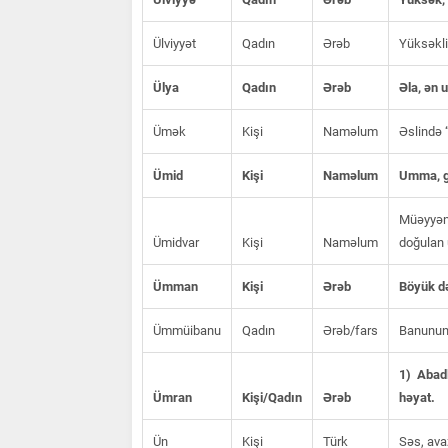
Ülviyyət
Qadın
Ərəb
Yüksəklik
Ülya
Qadın
Ərəb
Əla, ən 
Ümək
Kişi
Naməlum
Əslində “
Ümid
Kişi
Naməlum
Umma, g
Müəyyən 
Ümidvar
Kişi
Naməlum
doğulan 
Ümman
Kişi
Ərəb
Böyük də
Ümmüibanu
Qadın
Ərəb/fars
Banunun
1) Abadl
Ümran
Kişi/Qadın
Ərəb
həyat.
Ün
Kişi
Türk
Səs, ava