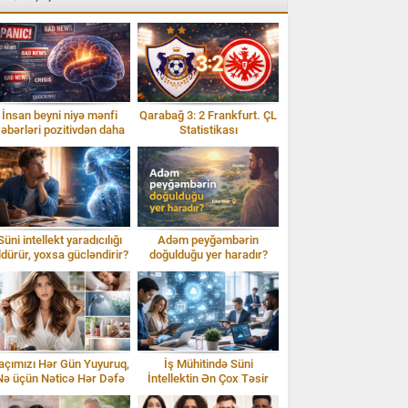
İnsan beyni niyə mənfi
Qarabağ 3: 2 Frankfurt. ÇL
əbərləri pozitivdən daha
Statistikası
tez qəbul edir?
Süni intellekt yaradıcılığı
Adəm peyğəmbərin
ldürür, yoxsa gücləndirir?
doğulduğu yer haradır?
İddialar və sübutlar
açımızı Hər Gün Yuyuruq,
İş Mühitində Süni
Nə üçün Nəticə Hər Dəfə
İntellektin Ən Çox Təsir
Fərqli Olur?
Etdiyi 10 Peşə