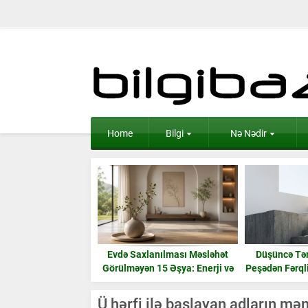
Home
Bilgi
Nə Nədir
Evdə Saxlanılması Məsləhət
Düşüncə Tər
Görülməyən 15 Əşya: Enerji və
Peşədən Fərql
Ruzi
Ü hərfi ilə başlayan adların mə