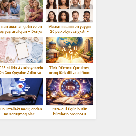
nsan üçün ən çətin və ən
Müasir insanın ən yayğın
oş yaş aralıqları – Dünya
20 psixoloji vəziyyəti –
statistikası
izahlarla
025-ci İldə Azərbaycanda
Türk Dünyası Qurultayı,
Ən Çox Qoyulan Adlar və
ortaq türk dili və əlifbası
İzahı
üni intellekt nədir, ondan
2026-cı il üçün bütün
nə soruşmaq olar?
bürclərin proqnozu
Gündəlik istifadə