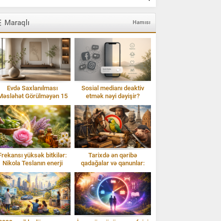
Maraqlı
Hamısı
Evdə Saxlanılması
Sosial medianı deaktiv
Məsləhət Görülməyən 15
etmək nəyi dəyişir?
Əşya: Enerji və Ruzi
Frekansı yüksək bitkilər:
Tarixdə ən qəribə
Nikola Teslanın enerji
qadağalar və qanunlar:
baxışı və Isparta gülü
Təəccübləndirən faktlar