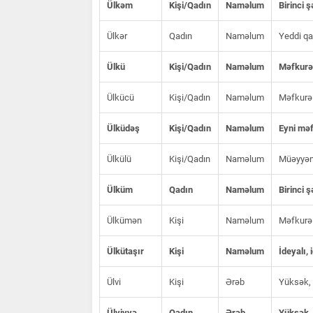
Ülkəm
Kişi/Qadın
Naməlum
Birinci 
Ülkər
Qadın
Naməlum
Yeddi qa
Ülkü
Kişi/Qadın
Naməlum
Məfkurə,
Ülkücü
Kişi/Qadın
Naməlum
Məfkurə y
Ülküdəş
Kişi/Qadın
Naməlum
Eyni məf
Ülkülü
Kişi/Qadın
Naməlum
Müəyyən 
Ülküm
Qadın
Naməlum
Birinci 
Ülkümən
Kişi
Naməlum
Məfkurə 
Ülkütaşır
Kişi
Naməlum
İdeyalı, 
Ülvi
Kişi
Ərəb
Yüksək, u
Ülviyyə
Qadın
Ərəb
Yüksək, u