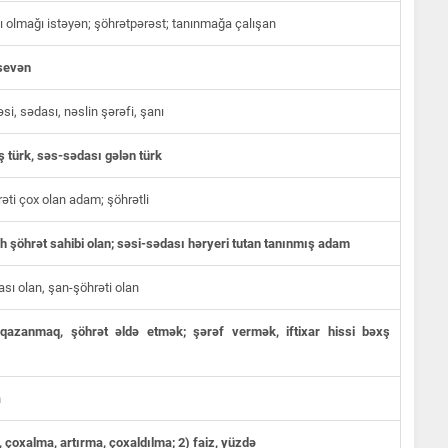
lı olmağı istəyən; şöhrətpərəst; tanınmağa çalışan
sevən
si, sədası, nəslin şərəfi, şanı
 türk, səs-sədası gələn türk
əti çox olan adam; şöhrətli
 şöhrət sahibi olan; səsi-sədası həryeri tutan tanınmış adam
sı olan, şan-şöhrəti olan
qazanmaq, şöhrət əldə etmək; şərəf vermək, iftixar hissi bəxş
n
, çoxalma, artırma, çoxaldılma; 2) faiz, yüzdə