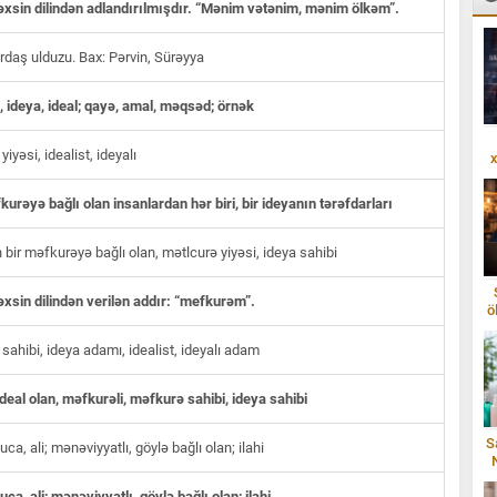
şəxsin dilindən adlandırılmışdır. “Mənim vətənim, mənim ölkəm”.
rdaş ulduzu. Bax: Pərvin, Sürəyya
 ideya, ideal; qayə, amal, məqsəd; örnək
iyəsi, idealist, ideyalı
x
kurəyə bağlı olan insanlardan hər biri, bir ideyanın tərəfdarları
bir məfkurəyə bağlı olan, mətlcurə yiyəsi, ideya sahibi
şəxsin dilindən verilən addır: “mefkurəm”.
ö
sahibi, ideya adamı, idealist, ideyalı adam
ideal olan, məfkurəli, məfkurə sahibi, ideya sahibi
S
ca, ali; mənəviyyatlı, göylə bağlı olan; ilahi
ca, ali; mənəviyyatlı, göylə bağlı olan; ilahi