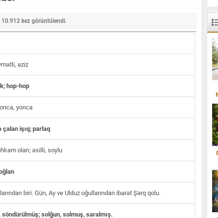
10.912
kez görüntülendi.
ymətli, əziz
k; hop-hop
onca, yonca
 çalan işıq; parlaq
kəm olan; əsilli, soylu
oğlan
arından biri. Gün, Ay ve Ulduz oğullarından ibarət Şərq qolu.
söndürülmüş; solğun, solmuş, saralmış.