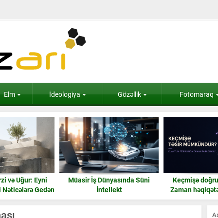
Elm
İdeologiya
Gözəllik
Fotomaraq
zi və Uğur: Eyni
Müasir İş Dünyasında Süni
Keçmişə doğru 
i Nəticələrə Gedən
İntellekt
Zaman həqiqətən
Yol
bilər
nası