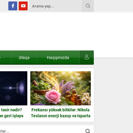
Əlaqə
Haqqımızda
təsir nədir?
Frekansı yüksək bitkilər: Nikola
Niyə bəzi insanlar h
 geri işləyə
Teslanın enerji baxışı və Isparta
görünür? Psixoloql
mi?
gülü