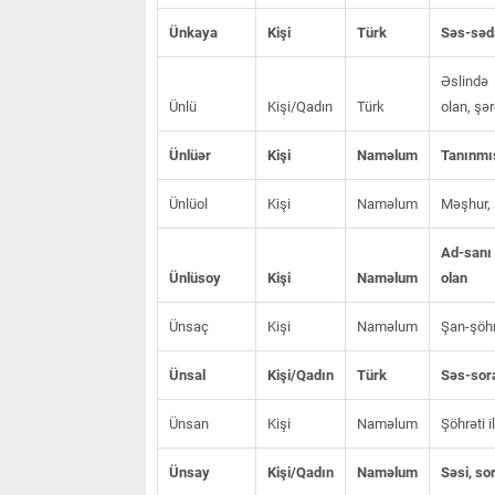
Ünkaya
Kişi
Türk
Səs-səda
Əslində 
Ünlü
Kişi/Qadın
Türk
olan, şər
Ünlüər
Kişi
Naməlum
Tanınmış
Ünlüol
Kişi
Naməlum
Məşhur, 
Ad-sanı 
Ünlüsoy
Kişi
Naməlum
olan
Ünsaç
Kişi
Naməlum
Şan-şöhr
Ünsal
Kişi/Qadın
Türk
Səs-sora
Ünsan
Kişi
Naməlum
Şöhrəti i
Ünsay
Kişi/Qadın
Naməlum
Səsi, so