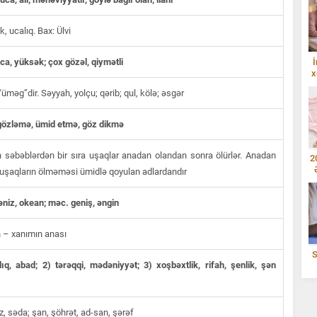
, ucalıq. Bax: Ülvi
uca, yüksək; çox gözəl, qiymətli
İ
x
üməg”dir. Səyyah, yolçu; qərib; qul, kölə; əsgər
özləmə, ümid etmə, göz dikmə
səbəblərdən bir sıra uşaqlar anadan olandan sonra ölürlər. Anadan
2
uşaqların ölməməsi ümidlə qoyulan adlardandır
niz, okean; məc. geniş, əngin
 – xanımın anası
S
ıq, abad; 2) tərəqqi, mədəniyyət; 3) xoşbəxtlik, rifah, şenlik, şən
z, səda; şan, şöhrət, ad-san, şərəf