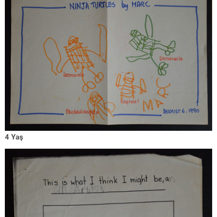
4 Yaş