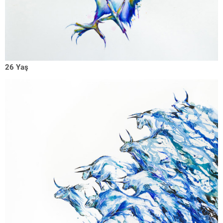
26 Yaş