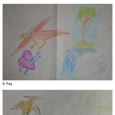
6 Yaş