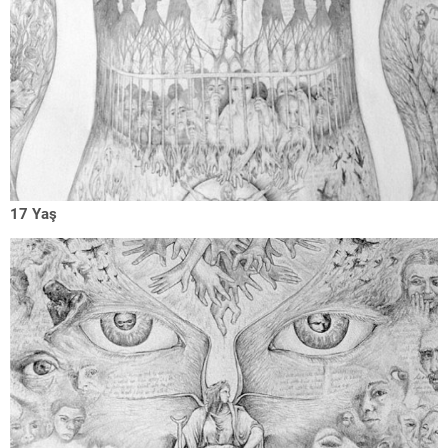
17 Yaş