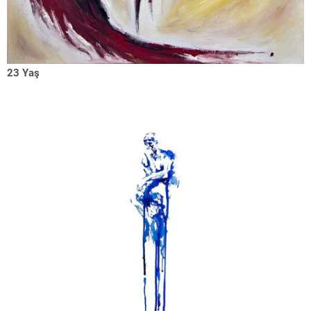
23 Yaş