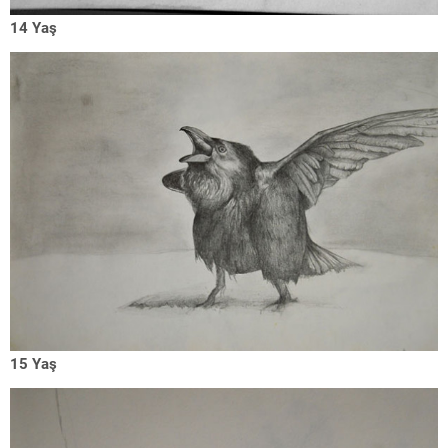
14 Yaş
15 Yaş