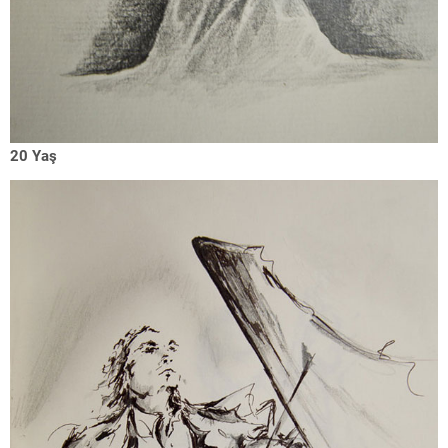
20 Yaş