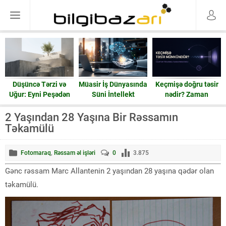
Düşüncə Tərzi və
Müasir İş Dünyasında
Keçmişə doğru təsir
Uğur: Eyni Peşədən
Süni İntellekt
nədir? Zaman
Fərqli Nəticələrə
həqiqətən geri işləyə
Gedən Yol
bilərmi?
2 Yaşından 28 Yaşına Bir Rəssamın
Təkamülü
Fotomaraq
,
Rəssam əl işləri
0
3.875
Gənc rəssam Marc Allantenin 2 yaşından 28 yaşına qədər olan
təkamülü.