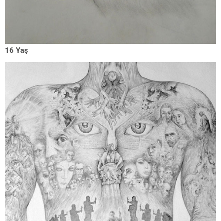
16 Yaş