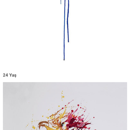
24 Yaş