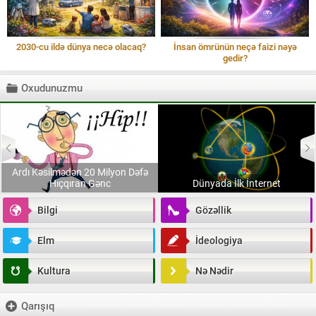
2030-cu ildə dünya necə olacaq?
İnsan ömrünün neçə faizi nəyə
gedir?
Oxudunuzmu
Ardı Kəsilmədən 20 Milyon Dəfə
u
Hıçqıran Gənc
Dünyada İlk İnternet
Bilgi
Gözəllik
Elm
İdeologiya
Kultura
Nə Nədir
Qarışıq