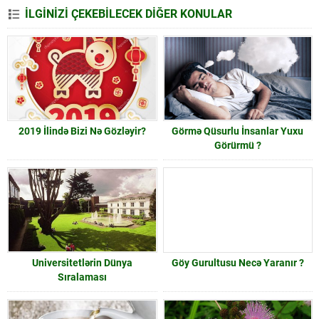
İLGİNİZİ ÇEKEBİLECEK DİĞER KONULAR
2019 İlində Bizi Nə Gözləyir?
Görmə Qüsurlu İnsanlar Yuxu
Görürmü ?
Universitetlərin Dünya
Göy Gurultusu Necə Yaranır ?
Sıralaması