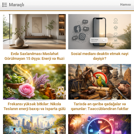
Maraqlı
Hamısı
Evdə Saxlanılması Məsləhət
Sosial medianı deaktiv etmək nəyi
Görülməyən 15 Əşya: Enerji və Ruzi
dəyişir?
Frekansı yüksək bitkilər: Nikola
Tarixdə ən qəribə qadağalar və
Teslanın enerji baxışı və Isparta gülü
qanunlar: Təəccübləndirən faktlar