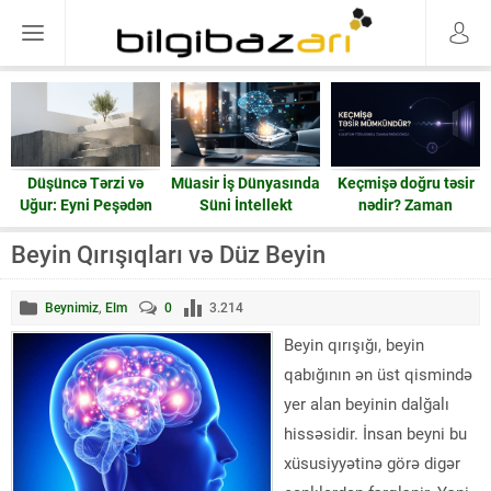
Düşüncə Tərzi və
Müasir İş Dünyasında
Keçmişə doğru təsir
Uğur: Eyni Peşədən
Süni İntellekt
nədir? Zaman
Fərqli Nəticələrə
həqiqətən geri işləyə
Gedən Yol
bilərmi?
Beyin Qırışıqları və Düz Beyin
Beynimiz
,
Elm
0
3.214
Beyin qırışığı, beyin
qabığının ən üst qismində
yer alan beyinin dalğalı
hissəsidir. İnsan beyni bu
xüsusiyyətinə görə digər