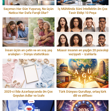
Saçımızı Hər Gün Yuyuruq, Nə üçün
İş Mühitində Süni İntellektin Ən Çox
Nəticə Hər Dəfə Fərqli Olur?
Təsir Etdiyi 10 Peşə
İnsan üçün ən çətin və ən xoş yaş
Müasir insanın ən yayğın 20 psixoloji
aralıqları – Dünya statistikası
vəziyyəti – izahlarla
2025-ci İldə Azərbaycanda Ən Çox
Türk Dünyası Qurultayı, ortaq türk
Qoyulan Adlar və İzahı
dili və əlifbası