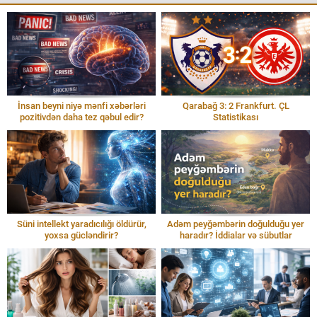
İnsan beyni niyə mənfi xəbərləri
Qarabağ 3: 2 Frankfurt. ÇL
pozitivdən daha tez qəbul edir?
Statistikası
Süni intellekt yaradıcılığı öldürür,
Adəm peyğəmbərin doğulduğu yer
yoxsa gücləndirir?
haradır? İddialar və sübutlar