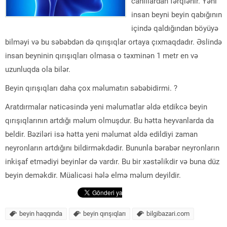
canlılardan fərqlənir. Yəni
insan beyni beyin qabığının
içində qaldığından böyüyə
bilməyi və bu səbəbdən də qırışıqlar ortaya çıxmaqdadır. Əslində
insan beyninin qırışıqları olmasa o təxminən 1 metr en və
uzunluqda ola bilər.
Beyin qırışıqları daha çox məlumatın səbəbidirmi. ?
Aratdırmalar nəticəsində yeni məlumatlar əldə etdikcə beyin
qırışıqlarının artdığı məlum olmuşdur. Bu hətta heyvanlarda da
beldir. Bəziləri isə hətta yeni məlumat əldə edildiyi zaman
neyronların artdığını bildirməkdədir. Bununla bərabər neyronların
inkişaf etmədiyi beyinlər də vardır. Bu bir xəstəlikdir və buna düz
beyin deməkdir. Müalicəsi hələ elmə məlum deyildir.
beyin haqqında
beyin qırışıqları
bilgibazari.com