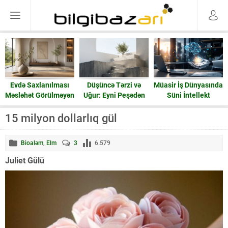
Evdə Saxlanılması
Düşüncə Tərzi və
Müasir İş Dünyasında
Məsləhət Görülməyən
Uğur: Eyni Peşədən
Süni İntellekt
15 Əşya: Enerji və
Fərqli Nəticələrə
Ruzi
Gedən Yol
15 milyon dollarlıq gül
Bioaləm
,
Elm
3
6.579
Juliet Gülü