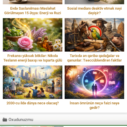
Evdə Saxlanılması Məsləhət
Sosial medianı deaktiv etmək nəyi
Görülməyən 15 Əşya: Enerji və Ruzi
dəyişir?
Frekansı yüksək bitkilər: Nikola
Tarixdə ən qəribə qadağalar və
Teslanın enerji baxışı və Isparta gülü
qanunlar: Təəccübləndirən faktlar
2030-cu ildə dünya necə olacaq?
İnsan ömrünün neçə faizi nəyə
gedir?
Oxudunuzmu