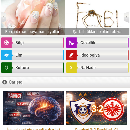
Fərqli dırnaq boyamanın yolları
Şaftalı tüklərinə olan fobiya
Bilgi
Gözəllik
Elm
İdeologiya
Kultura
Nə Nədir
Qarışıq
İnsan beyni niyə mənfi xəbərləri
Qarabağ 3: 2 Frankfurt. ÇL