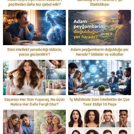
pozitivdən daha tez qəbul edir?
Statistikası
Süni intellekt yaradıcılığı öldürür,
Adəm peyğəmbərin doğulduğu yer
yoxsa gücləndirir?
haradır? İddialar və sübutlar
Saçımızı Hər Gün Yuyuruq, Nə üçün
İş Mühitində Süni İntellektin Ən Çox
Nəticə Hər Dəfə Fərqli Olur?
Təsir Etdiyi 10 Peşə