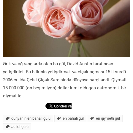
Ərik və ağ rənglərdə olan bu gül, David Austin tərəfindən
yetişdirildi. Bu bitkinin yetişdirmək və çiçək açması 15 il sürdü.
2006-cı ildə Çelsi Çiçək Sərgisində dünyaya sərgiləndi. Qiyməti
15 000 000 (on beş milyon) dollar kimi olduqca astronomik bir
qiymət idi.
dünyanın ən bahalı gülü
en bahali gul
en qiymetli gul
Juliet gülü