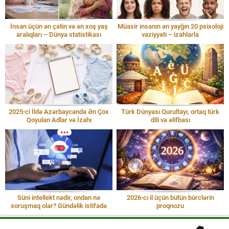
İnsan üçün ən çətin və ən xoş yaş
Müasir insanın ən yayğın 20 psixoloji
aralıqları – Dünya statistikası
vəziyyəti – izahlarla
2025-ci İldə Azərbaycanda Ən Çox
Türk Dünyası Qurultayı, ortaq türk
Qoyulan Adlar və İzahı
dili və əlifbası
Süni intellekt nədir, ondan nə
2026-cı il üçün bütün bürclərin
soruşmaq olar? Gündəlik istifadə
proqnozu