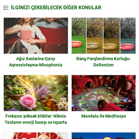
İLGİNİZİ ÇEKEBİLECEK DİĞER KONULAR
Ağız Səslərinə Qarşı
Rəng Fərqləndirmə Korluğu-
Aqressivləşmə-Misophonia
Daltonizm
Frekansı yüksək bitkilər: Nikola
Mandala İlə Meditasya
Teslanın enerji baxışı və Isparta
gülü