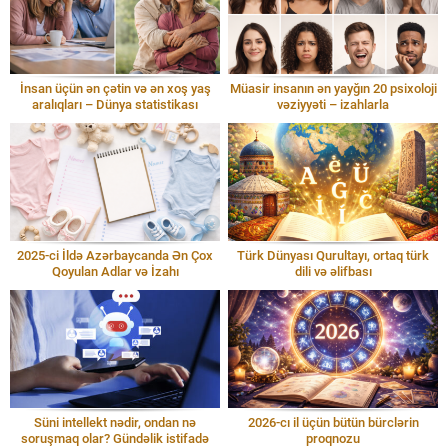
İnsan üçün ən çətin və ən xoş yaş
Müasir insanın ən yayğın 20 psixoloji
aralıqları – Dünya statistikası
vəziyyəti – izahlarla
2025-ci İldə Azərbaycanda Ən Çox
Türk Dünyası Qurultayı, ortaq türk
Qoyulan Adlar və İzahı
dili və əlifbası
Süni intellekt nədir, ondan nə
2026-cı il üçün bütün bürclərin
soruşmaq olar? Gündəlik istifadə
proqnozu