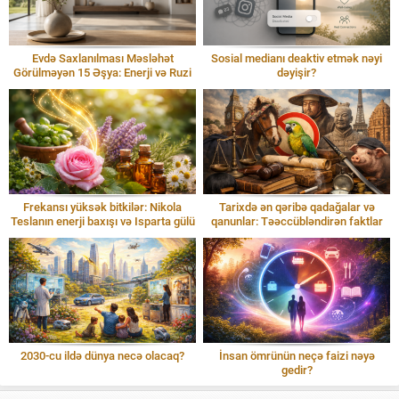
Evdə Saxlanılması Məsləhət
Sosial medianı deaktiv etmək nəyi
Görülməyən 15 Əşya: Enerji və Ruzi
dəyişir?
Frekansı yüksək bitkilər: Nikola
Tarixdə ən qəribə qadağalar və
Teslanın enerji baxışı və Isparta gülü
qanunlar: Təəccübləndirən faktlar
2030-cu ildə dünya necə olacaq?
İnsan ömrünün neçə faizi nəyə
gedir?