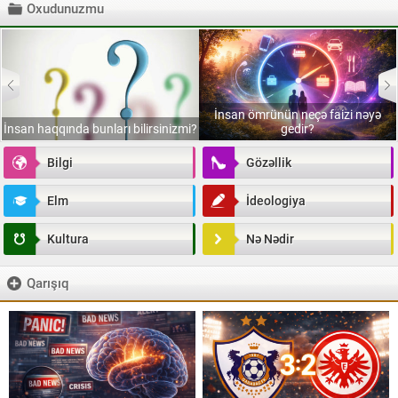
Oxudunuzmu
İnsan ömrünün neçə faizi nəyə
İnsan haqqında bunları bilirsinizmi?
gedir?
Bilgi
Gözəllik
Elm
İdeologiya
Kultura
Nə Nədir
Qarışıq