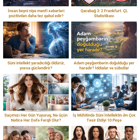
İnsan beyni niyə mənfi xəbərləri
Qarabağ 3: 2 Frankfurt. ÇL
pozitivdən daha tez qəbul edir?
Statistikası
Süni intellekt yaradıcılığı öldürür,
Adəm peyğəmbərin doğulduğu yer
yoxsa gücləndirir?
haradır? İddialar və sübutlar
Saçımızı Hər Gün Yuyuruq, Nə üçün
İş Mühitində Süni İntellektin Ən Çox
Nəticə Hər Dəfə Fərqli Olur?
Təsir Etdiyi 10 Peşə