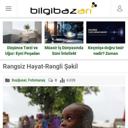
Düşüncə Tərzi və
Müasir İş Dünyasında
Keçmişə doğru təsir
Uğur: Eyni Peşədən
Süni İntellekt
nədir? Zaman
Fərqli Nəticələrə
həqiqətən geri işləyə
Gedən Yol
bilərmi?
Rəngsiz Həyat-Rəngli Şəkil
Duyğusal
,
Fotomaraq
0
6.028