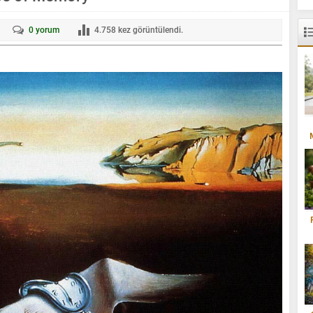
0
yorum
4.758
kez görüntülendi.