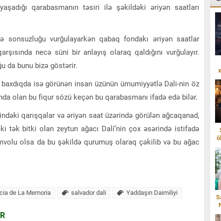
aşadığı qarabasmanın təsiri ilə şəkildəki əriyən saatları
və sonsuzluğu vurğulayarkən qabaq fondakı əriyən saatlar
rşısında necə süni bir anlayış olaraq qaldığını vurğulayır.
u da bunu bizə göstərir.
x
i baxdıqda isə görünən insan üzünün ümumiyyətlə Dali-nin öz
lında olan bu fiqur sözü keçən bu qarabasmanı ifadə edə bilər.
rindəki qarışqalar və əriyən saat üzərində görülən ağcaqanad,
i tək bitki olan zeytun ağacı Dalí’nin çox əsərində istifadə
ö
imvolu olsa da bu şəkildə qurumuş olaraq çəkilib və bu ağac
ncia de La Memoria
salvador dali
Yaddaşın Daimiliyi
S
AR