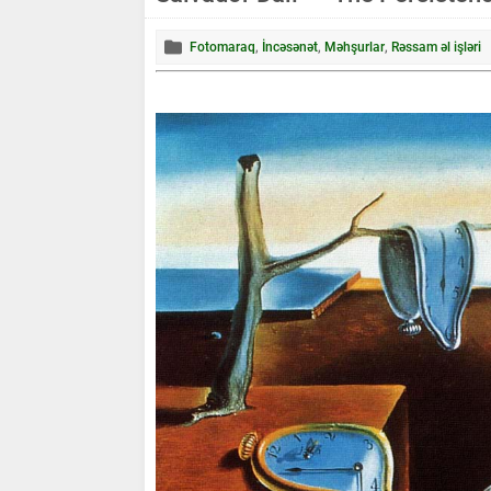
Fotomaraq
,
İncəsənət
,
Məhşurlar
,
Rəssam əl işləri