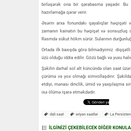
birləşərək ona bir qarabasma yaşadır. Bu y
hazırlamağa qərar verir.
Əsərin arxa fonundakı qayalıqlar həqiqəti 
zamanın kainatın bu həqiqət və sonsuzluq qa
Rəsmdə sükut hökm sürür. Sularının durğunluğ
Ortada ilk baxışda görə bilmədiyimiz diqqətl
üzü olduğu iddia edilir. Gözü bağlı və yuxu ha
Şəkilin dərhal sol alt küncündə olan saat üzə
çürümə və yox olmağı simvollaşdırır. Şəkildək
etdiyi, mənası dinclik, ümid və yaxşılaşma s
isə ölümə işarə etməkdədir.
dali saat
əriyən saatlar
La Persiste
İLGİNİZİ ÇEKEBİLECEK DİĞER KONUL