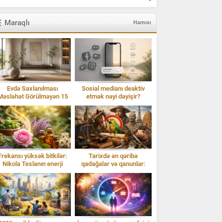
Maraqlı
Hamısı
Evdə Saxlanılması
Sosial medianı deaktiv
Məsləhət Görülməyən 15
etmək nəyi dəyişir?
Əşya: Enerji və Ruzi
Frekansı yüksək bitkilər:
Tarixdə ən qəribə
Nikola Teslanın enerji
qadağalar və qanunlar:
baxışı və Isparta gülü
Təəccübləndirən faktlar