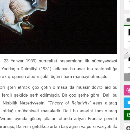
 -23 Yanvar 1989) sürrealist rəssamların ilk nümayəndəsi
 Yaddaşın Daimiliyi (1931) adlanan bu əsər isə rasionallığa
ox rok qrupunun albom şəkli üçün ilham mənbəyi olmuşdur.
Şahmat Üzrə Dünya Çempionları
ləri şərh etmək çox çətin olmasa da müasir dövrə aid bu
 fərqli şəkildə şərh edilmişdir. Bir çox şərhə görə Dali bu
isbilik Nəzəriyyəsini “
Theory of Relativity
” əsas alaraq
ru olduğu mübahisəli məsələdir. Dali bu əsərini tam olaraq
vqust ayında günəş şüaları altında əriyən Fransız pendiri
rünüşü, Dali-nin getdikcə artan baş ağrısı və psixi vəziyəti ilə