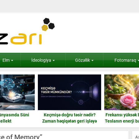
Elm
İdeologiya
Gözəllik
Fotomaraq
ünyasında Süni
Keçmişə doğru təsir nədir?
Frekansı yüksək b
tellekt
Zaman həqiqətən geri işləyə
Teslanın enerji ba
bilərmi?
gül
nce of Memory”