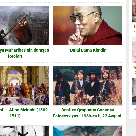
İ
x
nya Müharibəsinin danışan
Dalai Lama Kimdir
fotoları
2
S
nti – Afina Məktəbi (1509-
Beatles Qrupunun Sonuncu
1511)
Fotosessiyası, 1969-cu il, 22 Avqust.