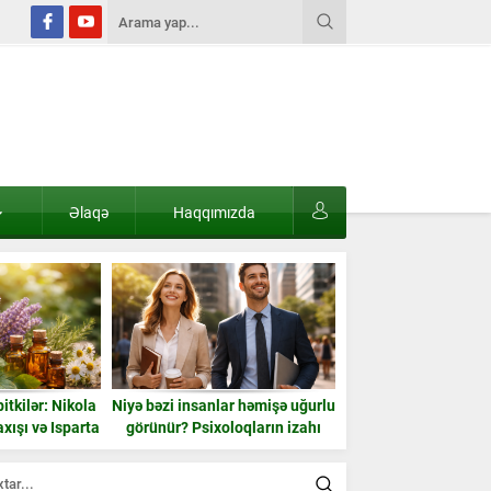
Əlaqə
Haqqımızda
itkilər: Nikola
Niyə bəzi insanlar həmişə uğurlu
2025-ci ildə dün
xışı və Isparta
görünür? Psixoloqların izahı
Azərbaycanın 
ü
universiteti – tam
statistika