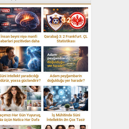
İnsan beyni niyə mənfi
Qarabağ 3: 2 Frankfurt. ÇL
əbərləri pozitivdən daha
Statistikası
tez qəbul edir?
Süni intellekt yaradıcılığı
Adəm peyğəmbərin
ldürür, yoxsa gücləndirir?
doğulduğu yer haradır?
İddialar və sübutlar
açımızı Hər Gün Yuyuruq,
İş Mühitində Süni
Nə üçün Nəticə Hər Dəfə
İntellektin Ən Çox Təsir
Fərqli Olur?
Etdiyi 10 Peşə