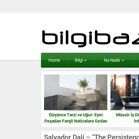
Home
Bilgi
Nə Nədir
lanılması Məsləhət
Düşüncə Tərzi və Uğur: Eyni
Müasir İş D
n 15 Əşya: Enerji və
Peşədən Fərqli Nəticələrə Gedən
İn
Ruzi
Yol
Salvador Dalí – “The Persiste