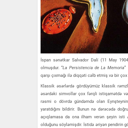
İspan sənətkar Salvador Dalí (11 May 1904
olmuşdur. “
La Persistencia de La Memoria
”
qarşı çıxmağı ilə diqqəti cəlb etmiş və bir ç
Klassik əsərlərdə gördüyümüz klassik rəmz
əsərdəki simvollar çox fərqli istiqamətdə və
rəsmi o dövrdə gündəmdə olan Eynşteynin N
yaratdığını bildirir. Bunun nə dərəcədə doğ
açıqlamasa da ona ilham verən şeyin isti A
olduğunu söyləmişdir. İstidə əriyən pendirin gö