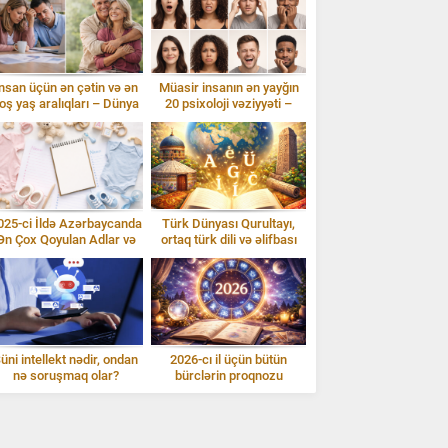
nsan üçün ən çətin və ən
Müasir insanın ən yayğın
oş yaş aralıqları – Dünya
20 psixoloji vəziyyəti –
statistikası
izahlarla
025-ci İldə Azərbaycanda
Türk Dünyası Qurultayı,
Ən Çox Qoyulan Adlar və
ortaq türk dili və əlifbası
İzahı
üni intellekt nədir, ondan
2026-cı il üçün bütün
nə soruşmaq olar?
bürclərin proqnozu
Gündəlik istifadə