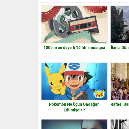
100 ilin ən dəyərli 15 film musiqisi
İkinci Dü
Pokemon Nə Üçün Qadağan
Rafael Sa
Edilmişdir ?