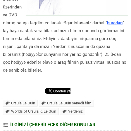
üzərindən
və DVD
olaraq satışa təqdim ediləcək. Əgər istəsəniz dərhal “
buradan
”
layihəyə dəstək verə bilər, adınızın filmin sonunda görünməsini
təmin edə bilərsiniz. Etdiyiniz dəstəyin miqdarına görə döş
nişanı, çanta ya da imzalı Yerdəniz nüsxəsini də qazana
bilərsiniz (hədiyyələr dünyanın hər yerinə göndərilir). 25 $-dan
çox hədiyyə edənlər əlavə olaraq filmin pulsuz virtual nüsxəsinə
də sahib ola bilərlər.
Ursula Le Guin
Ursula Le Guin sənədli film
Worlds of Ursula K. Le Guin
Yerdəniz
İLGİNİZİ ÇEKEBİLECEK DİĞER KONULAR