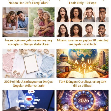
Nəticə Hər Dəfə Fərqli Olur?
Təsir Etdiyi 10 Peşə
İnsan üçün ən çətin və ən xoş yaş
Müasir insanın ən yayğın 20 psixoloji
aralıqları – Dünya statistikası
vəziyyəti – izahlarla
2025-ci İldə Azərbaycanda Ən Çox
Türk Dünyası Qurultayı, ortaq türk
Qoyulan Adlar və İzahı
dili və əlifbası