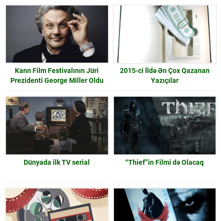
Kann Film Festivalının Jüri
2015-ci İldə Ən Çox Qazanan
Prezidenti George Miller Oldu
Yazıçılar
Dünyada ilk TV serial
“Thief”in Filmi də Olacaq