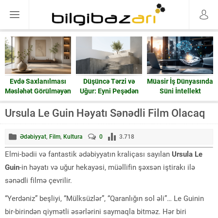
Evdə Saxlanılması
Düşüncə Tərzi və
Müasir İş Dünyasında
Məsləhət Görülməyən
Uğur: Eyni Peşədən
Süni İntellekt
15 Əşya: Enerji və
Fərqli Nəticələrə
Ruzi
Gedən Yol
Ursula Le Guin Həyatı Sənədli Film Olacaq
Ədəbiyyat
,
Film
,
Kultura
0
3.718
Elmi-bədii və fantastik ədəbiyyatın kraliçası sayılan
Ursula Le
Guin
-in həyatı və uğur hekayəsi, müəllifin şəxsən iştirakı ilə
sənədli filmə çevrilir.
“Yerdəniz” beşliyi, “Mülksüzlər”, “Qaranlığın sol əli”… Le Guinin
bir-birindən qiymətli əsərlərini saymaqla bitməz. Hər biri