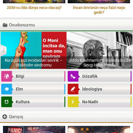
2030-cu ildə dünya necə olacaq?
İnsan ömrünün neçə faizi nəyə
gedir?
Oxudunuzmu
Nə üçün bizi incidənləri sevirik –
Jiddu Krishnamurti: Əslində Bizdə
Stokholm sindromu
Sevgi Hissi Yoxdu
Bilgi
Gözəllik
Elm
İdeologiya
Kultura
Nə Nədir
Qarışıq