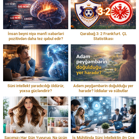
İnsan beyni niyə mənfi xəbərləri
Qarabağ 3: 2 Frankfurt. ÇL
pozitivdən daha tez qəbul edir?
Statistikası
Süni intellekt yaradıcılığı öldürür,
Adəm peyğəmbərin doğulduğu yer
yoxsa gücləndirir?
haradır? İddialar və sübutlar
Saçımızı Hər Gün Yuyuruq, Nə üçün
İş Mühitində Süni İntellektin Ən Çox