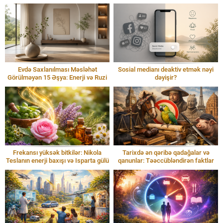
Evdə Saxlanılması Məsləhət
Sosial medianı deaktiv etmək nəyi
Görülməyən 15 Əşya: Enerji və Ruzi
dəyişir?
Frekansı yüksək bitkilər: Nikola
Tarixdə ən qəribə qadağalar və
Teslanın enerji baxışı və Isparta gülü
qanunlar: Təəccübləndirən faktlar