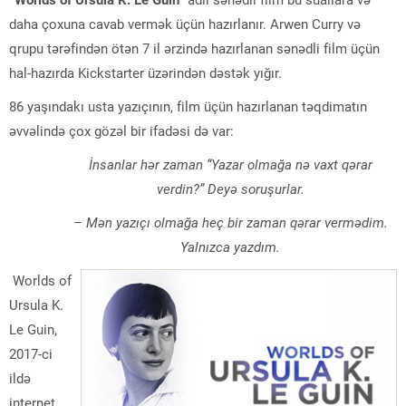
“Worlds of Ursula K. Le Guin”
adlı sənədli film bu suallara və
daha çoxuna cavab vermək üçün hazırlanır. Arwen Curry və
qrupu tərəfindən ötən 7 il ərzində hazırlanan sənədli film üçün
hal-hazırda Kickstarter üzərindən dəstək yığır.
86 yaşındakı usta yazıçının, film üçün hazırlanan təqdimatın
əvvəlində çox gözəl bir ifadəsi də var:
İnsanlar hər zaman “Yazar olmağa nə vaxt qərar
verdin?” Deyə soruşurlar.
– Mən yazıçı olmağa heç bir zaman qərar vermədim.
Yalnızca yazdım.
Worlds of
Ursula K.
Le Guin,
2017-ci
ildə
internet