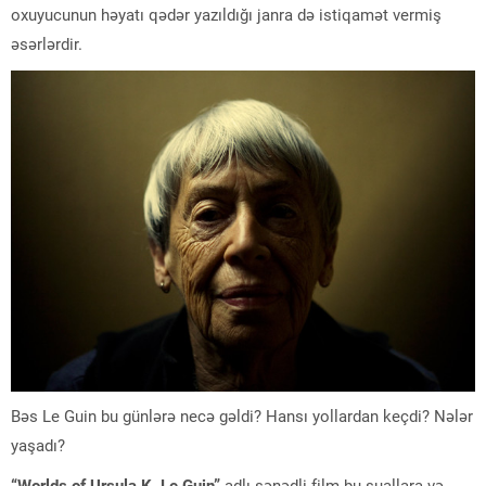
oxuyucunun həyatı qədər yazıldığı janra də istiqamət vermiş
əsərlərdir.
Bəs Le Guin bu günlərə necə gəldi? Hansı yollardan keçdi? Nələr
yaşadı?