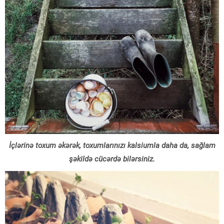
İçlərinə toxum əkərək, toxumlarınızı kalsiumla daha da, sağlam
şəkildə cücərdə bilərsiniz.