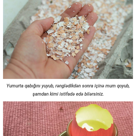
Yumurta qabığını yuyub, rənglədikdən sonra içinə mum qoyub,
şamdan kimi istifadə edə bilərsiniz.