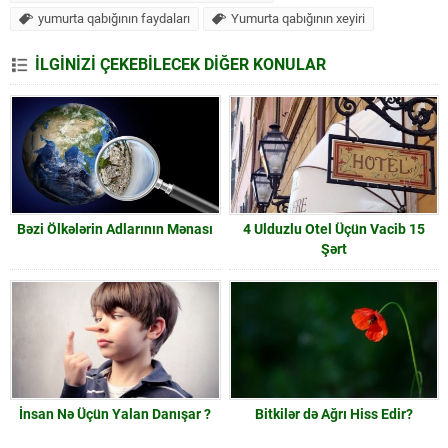
yumurta qabığının faydaları
Yumurta qabığının xeyiri
İLGİNİZİ ÇEKEBİLECEK DİĞER KONULAR
Bəzi Ölkələrin Adlarının Mənası
4 Ulduzlu Otel Üçün Vacib 15
Şərt
İnsan Nə Üçün Yalan Danışar ?
Bitkilər də Ağrı Hiss Edir?