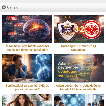
Qarışıq
İnsan beyni niyə mənfi xəbərləri
Qarabağ 3: 2 Frankfurt. ÇL
pozitivdən daha tez qəbul edir?
Statistikası
Süni intellekt yaradıcılığı öldürür,
Adəm peyğəmbərin doğulduğu yer
yoxsa gücləndirir?
haradır? İddialar və sübutlar