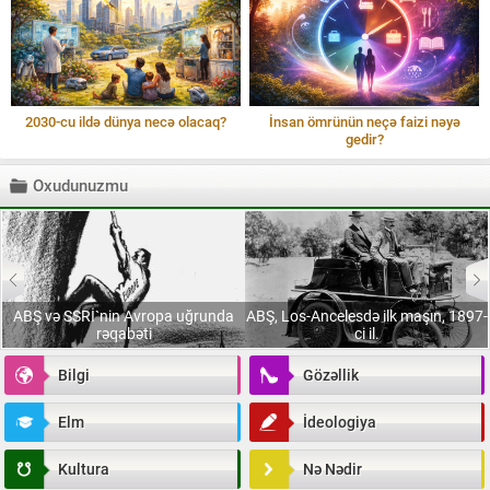
2030-cu ildə dünya necə olacaq?
İnsan ömrünün neçə faizi nəyə
gedir?
Oxudunuzmu
ABŞ, Los-Ancelesdə ilk maşın, 1897-
Təzə, dadlı meyvə və tərəvəzi
ci il.
seçməyin sirri
Bilgi
Gözəllik
Elm
İdeologiya
Kultura
Nə Nədir