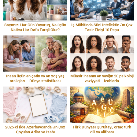
Saçımızı Hər Gün Yuyuruq, Nə üçün
İş Mühitində Süni İntellektin Ən Çox
Nəticə Hər Dəfə Fərqli Olur?
Təsir Etdiyi 10 Peşə
İnsan üçün ən çətin və ən xoş yaş
Müasir insanın ən yayğın 20 psixoloji
aralıqları – Dünya statistikası
vəziyyəti – izahlarla
2025-ci İldə Azərbaycanda Ən Çox
Türk Dünyası Qurultayı, ortaq türk
Qoyulan Adlar və İzahı
dili və əlifbası