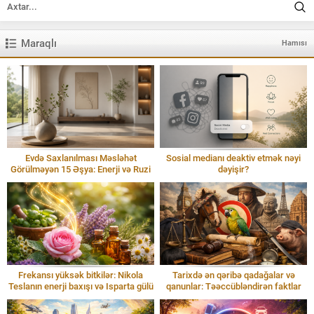
Maraqlı
Hamısı
Evdə Saxlanılması Məsləhət
Sosial medianı deaktiv etmək nəyi
Görülməyən 15 Əşya: Enerji və Ruzi
dəyişir?
Frekansı yüksək bitkilər: Nikola
Tarixdə ən qəribə qadağalar və
Teslanın enerji baxışı və Isparta gülü
qanunlar: Təəccübləndirən faktlar