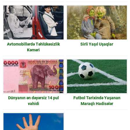
Avtomobillərdə Təhlükəsizlik
Sirli Yaşıl Uşaqlar
Kəməri
Dünyanın ən dəyərsiz 14 pul
Futbol Tarixində Yaşanan
vahidi
Maraqlı Hadisələr