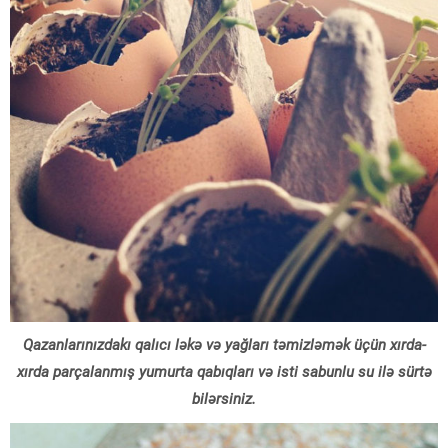
Qazanlarınızdakı qalıcı ləkə və yağları təmizləmək üçün xırda-
xırda parçalanmış yumurta qabıqları və isti sabunlu su ilə sürtə
bilərsiniz.