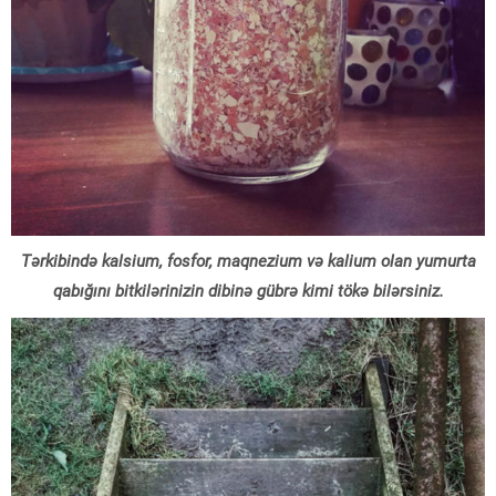
Tərkibində kalsium, fosfor, maqnezium və kalium olan yumurta
qabığını bitkilərinizin dibinə gübrə kimi tökə bilərsiniz.