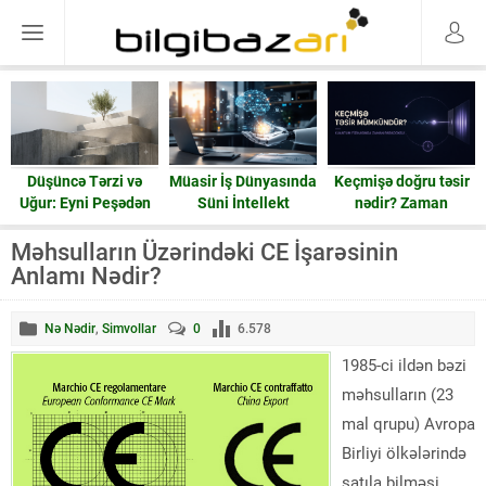
Düşüncə Tərzi və
Müasir İş Dünyasında
Keçmişə doğru təsir
Uğur: Eyni Peşədən
Süni İntellekt
nədir? Zaman
Fərqli Nəticələrə
həqiqətən geri işləyə
Gedən Yol
bilərmi?
Məhsulların Üzərindəki CE İşarəsinin
Anlamı Nədir?
Nə Nədir
,
Simvollar
0
6.578
1985-ci ildən bəzi
məhsulların (23
mal qrupu) Avropa
Birliyi ölkələrində
satıla bilməsi