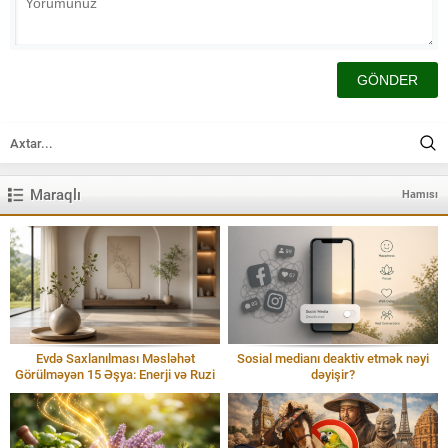
Maraqlı
Hamısı
Evdə Saxlanılması Məsləhət
Sosial medianı deaktiv etmək nəyi
Görülməyən 15 Əşya: Enerji və Ruzi
dəyişir?