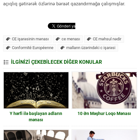
açıqlıq gətirərək özlərinə bəraət qazandırmağa çalışmışlar.
CE işarəsinin mənası
ce menası
CE məhsul nədir
Conformité Européenne
malların üzərindəki c işarəsi
İLGİNİZİ ÇEKEBİLECEK DİĞER KONULAR
Y hərfi ilə başlayan adların
10 Ən Məşhur Loqo Mənası
mənası