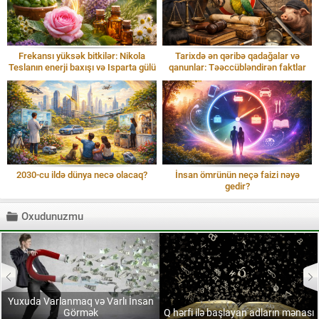
Frekansı yüksək bitkilər: Nikola
Tarixdə ən qəribə qadağalar və
Teslanın enerji baxışı və Isparta gülü
qanunlar: Təəccübləndirən faktlar
2030-cu ildə dünya necə olacaq?
İnsan ömrünün neçə faizi nəyə
gedir?
Oxudunuzmu
Yuxuda Varlanmaq və Varlı İnsan
Görmək
Q hərfi ilə başlayan adların mənası