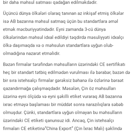
bir daha məhsul satması qadağan edilməkdədir.
Üçüncü dünya ölkələri olaraq tanınan az inkişaf etmiş ölkələr
isə AB bazarına məhsul satmaq üçün bu standartlara əməl
etmək məcburiyyətindədir. Eyni zamanda 3-cü dünya
ölkələrindən məhsul idxal edildiyi təqdirdə məsuliyyəti idxalçı
ölkə daşımaqda və o məhsulun standartlara uyğun olub-
olmadığına nazarət etməlidir.
Bəzən firmalar tərəfindən məhsulların üzərindəki CE sertifikatı
heç bir standart tətbiq edilmədən vurulması ilə bərabər, bəzən də
bir sıra istehsalçı firmalar gərəksiz bəhanə ilə özlərinə bəraət
qazandırmağa çalışmaqdadır. Məsələn, Çin öz məhsulları
üzərinə eyni ölçüdə və eyni şəkilli etiket vuraraq AB bazarına
ixrac etməyə başlaması bir müddət sonra narazılıqlara səbəb
olmuşdur. Çünki, standartlara uyğun olmayan bu məhsulların
üzərindəki CE etiketi qanunsuz idi. Ancaq, Çin istehsalçı
firmaları CE etiketinə”China Export” (Çin İxrac Malı) şəklində