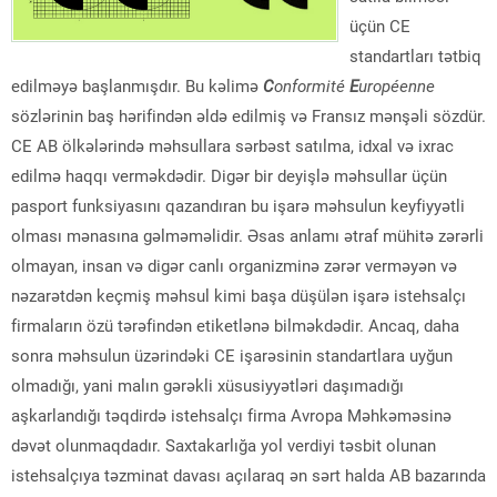
üçün CE
standartları tətbiq
edilməyə başlanmışdır. Bu kəlimə
C
onformité
E
uropéenne
sözlərinin baş hərifindən əldə edilmiş və Fransız mənşəli sözdür.
CE AB ölkələrində məhsullara sərbəst satılma, idxal və ixrac
edilmə haqqı verməkdədir. Digər bir deyişlə məhsullar üçün
pasport funksiyasını qazandıran bu işarə məhsulun keyfiyyətli
olması mənasına gəlməməlidir. Əsas anlamı ətraf mühitə zərərli
olmayan, insan və digər canlı organizminə zərər verməyən və
nəzarətdən keçmiş məhsul kimi başa düşülən işarə istehsalçı
firmaların özü tərəfindən etiketlənə bilməkdədir. Ancaq, daha
sonra məhsulun üzərindəki CE işarəsinin standartlara uyğun
olmadığı, yani malın gərəkli xüsusiyyətləri daşımadığı
aşkarlandığı təqdirdə istehsalçı firma Avropa Məhkəməsinə
dəvət olunmaqdadır. Saxtakarlığa yol verdiyi təsbit olunan
istehsalçıya təzminat davası açılaraq ən sərt halda AB bazarında