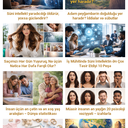
Süni intellekt yaradıcılığı öldürür,
Adəm peyğəmbərin doğulduğu yer
yoxsa gücləndirir?
haradır? İddialar və sübutlar
Saçımızı Hər Gün Yuyuruq, Nə üçün
İş Mühitində Süni İntellektin Ən Çox
Nəticə Hər Dəfə Fərqli Olur?
Təsir Etdiyi 10 Peşə
İnsan üçün ən çətin və ən xoş yaş
Müasir insanın ən yayğın 20 psixoloji
aralıqları – Dünya statistikası
vəziyyəti – izahlarla