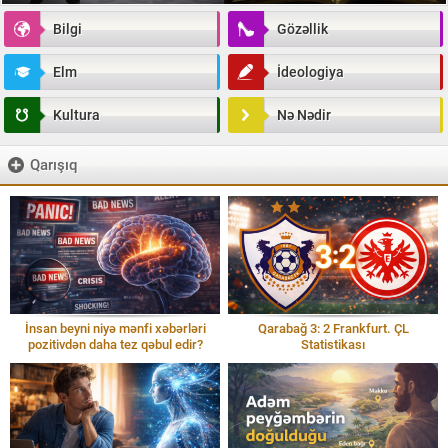
Bilgi
Gözəllik
Elm
İdeologiya
Kultura
Nə Nədir
Qarışıq
İnsan beyni niyə mənfi xəbərləri
Qarabağ 3: 2 Frankfurt. ÇL
pozitivdən daha tez qəbul edir?
Statistikası