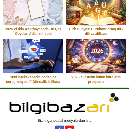
2025-ci İldə Azərbaycanda Ən Çox
Türk Dünyası Qurultayı, ortaq türk
Qoyulan Adlar və İzahı
dili və əlifbası
Süni intellekt nədir, ondan nə
2026-cı il üçün bütün bürclərin
soruşmaq olar? Gündəlik istifadə
proqnozu
Bizi digər sosial medyalardan izlə