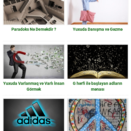
Paradoks Nə Deməkdir ?
Yuxuda Danışma və Gəzmə
Yuxuda Varlanmaq və Varlı İnsan
G hərfi ilə başlayan adların
Görmək
mənası