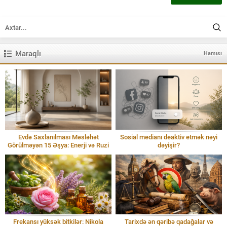
Maraqlı
Hamısı
Evdə Saxlanılması Məsləhət
Sosial medianı deaktiv etmək nəyi
Görülməyən 15 Əşya: Enerji və Ruzi
dəyişir?
Frekansı yüksək bitkilər: Nikola
Tarixdə ən qəribə qadağalar və