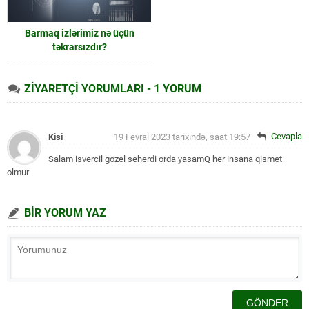
Barmaq izlərimiz nə üçün
təkrarsızdır?
ZİYARETÇİ YORUMLARI - 1 YORUM
Cevapla
Kisi
19 Fevral 2023 tarixində, saat 19:57
Salam isvercil gozel seherdi orda yasamQ her insana qismet
olmur
BİR YORUM YAZ