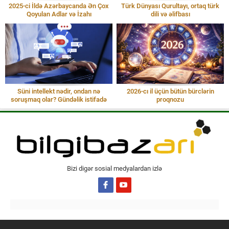
2025-ci İldə Azərbaycanda Ən Çox
Türk Dünyası Qurultayı, ortaq türk
Qoyulan Adlar və İzahı
dili və əlifbası
Süni intellekt nədir, ondan nə
2026-cı il üçün bütün bürclərin
soruşmaq olar? Gündəlik istifadə
proqnozu
Bizi digər sosial medyalardan izlə