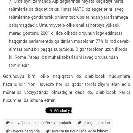
Ölkə eyni zamanda Alp dağlarında həyata keçirdiyi hərbi
təlimlərlə də diqqət çəkir. Hətta NATO öz əsgərlərini İsveç
təlimlərinə göndərərək onların təcrübələrindən yararlanmağa
çalışmaqdadır. Ümumiyyətlə ölkə əhalisi hərbiyə yüksək
maraq göstərir. 2001 ci ildə ölkədə ordunun ləğv edilməsi
haqqında parlamentdə qaldırılan məsələnin 77% lə rəd cavabı
alması bunu bir başqa sübutudur. Digər tərəfdən uzun illərdir
ki, Roma Papası öz mühafizəkarlarını İsveç ordusundan
təmin edir.
Göründüyü kimi ölkə həqiqətən də olabiləcək hücumlara
hazırlıqlıdır. Yəni, İsveçrə hər nə qədər tərəfsizliyini elan edib
müharibə vəziyyətində olmadığını desə də, olabiləcək xarici
hücumları da istisna etmir.
dünya bankları nə üçün isveçrədədir
isveçrə bankları
isveçrə haqqında
isveçrə nə üçün işğal edilə bilməz