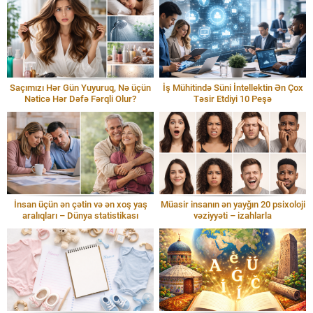
Saçımızı Hər Gün Yuyuruq, Nə üçün
İş Mühitində Süni İntellektin Ən Çox
Nəticə Hər Dəfə Fərqli Olur?
Təsir Etdiyi 10 Peşə
İnsan üçün ən çətin və ən xoş yaş
Müasir insanın ən yayğın 20 psixoloji
aralıqları – Dünya statistikası
vəziyyəti – izahlarla