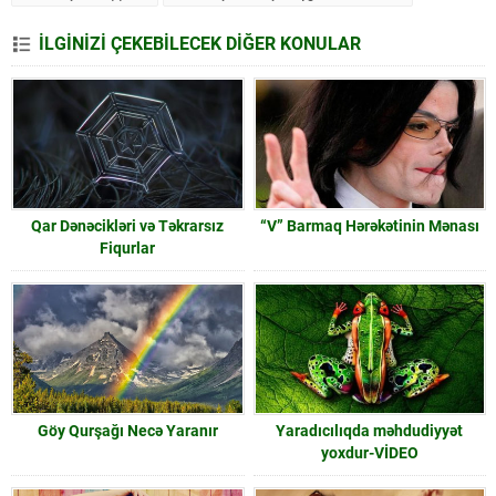
İLGİNİZİ ÇEKEBİLECEK DİĞER KONULAR
Qar Dənəcikləri və Təkrarsız
“V” Barmaq Hərəkətinin Mənası
Fiqurlar
Göy Qurşağı Necə Yaranır
Yaradıcılıqda məhdudiyyət
yoxdur-VİDEO