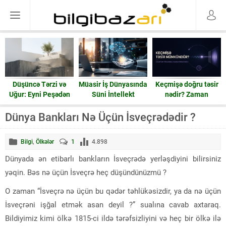
Düşüncə Tərzi və
Müasir İş Dünyasında
Keçmişə doğru təsir
Uğur: Eyni Peşədən
Süni İntellekt
nədir? Zaman
Fərqli Nəticələrə
həqiqətən geri işləyə
Gedən Yol
bilərmi?
Dünya Bankları Nə Üçün İsveçrədədir ?
Bilgi
,
Ölkələr
1
4.898
Dünyada ən etibarlı bankların İsveçrədə yerləşdiyini bilirsiniz
yəqin. Bəs nə üçün İsveçrə heç düşündünüzmü ?
O zaman “İsveçrə nə üçün bu qədər təhlükəsizdir, ya da nə üçün
İsveçrəni işğal etmək asan deyil ?” sualına cavab axtaraq.
Bildiyimiz kimi ölkə 1815-ci ildə tərəfsizliyini və heç bir ölkə ilə