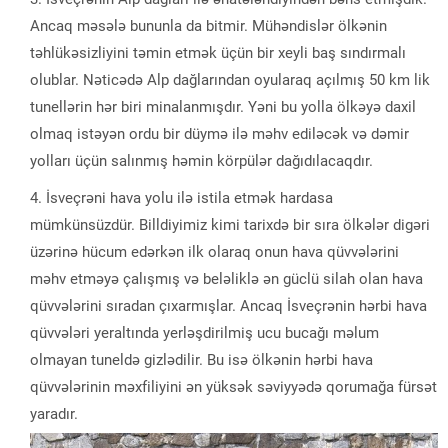
Ancaq məsələ bununla da bitmir. Mühəndislər ölkənin
təhlükəsizliyini təmin etmək üçün bir xeyli baş sındırmalı
olublar. Nəticədə Alp dağlarından oyularaq açılmış 50 km lik
tunellərin hər biri minalanmışdır. Yəni bu yolla ölkəyə daxil
olmaq istəyən ordu bir düymə ilə məhv ediləcək və dəmir
yolları üçün salınmış həmin körpülər dağıdılacaqdır.
İsveçrəni hava yolu ilə istila etmək hardasa
mümkünsüzdür. Billdiyimiz kimi tarixdə bir sıra ölkələr digəri
üzərinə hücum edərkən ilk olaraq onun hava qüvvələrini
məhv etməyə çalışmış və beləliklə ən güclü silah olan hava
qüvvələrini sıradan çıxarmışlar. Ancaq İsveçrənin hərbi hava
qüvvələri yeraltında yerləşdirilmiş ucu bucağı məlum
olmayan tuneldə gizlədilir. Bu isə ölkənin hərbi hava
qüvvələrinin məxfiliyini ən yüksək səviyyədə qorumağa fürsət
yaradır.