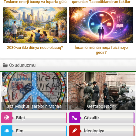
Teslanın enerji baxışı və Isparta gülü
qanunlar: Təəccübləndirən faktlar
2030-cu ildə dünya necə olacaq?
İnsan ömrünün neçə faizi nəyə
gedir?
Oxudunuzmu
Bəzi Məşhur İşarələrin Mənası
Gestapo Nədir?
Bilgi
Gözəllik
Elm
İdeologiya