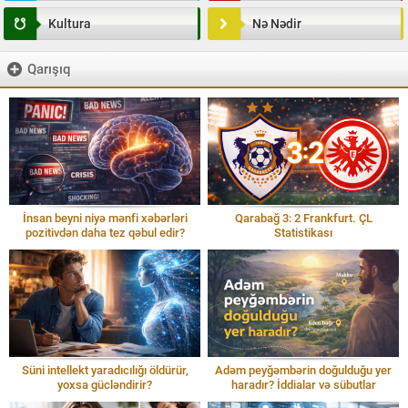
Kultura
Nə Nədir
Qarışıq
İnsan beyni niyə mənfi xəbərləri
Qarabağ 3: 2 Frankfurt. ÇL
pozitivdən daha tez qəbul edir?
Statistikası
Süni intellekt yaradıcılığı öldürür,
Adəm peyğəmbərin doğulduğu yer
yoxsa gücləndirir?
haradır? İddialar və sübutlar