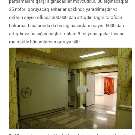
partlamalara qarşı sığınacaqlar mövcuddur. Bu sığınacaqlar
25 nəfəri qoruyacaq anbarlar şəklində yaradılmışdır və
onların sayısı ölkədə 300.000 dən artıqdır. Digər tərəfdən
hökumət binalarında da bu sığınacaqların sayısı 5000 dən
artıqdır və bu sığınacaqlar toplam 9 milyona qədər insanı
radioaktiv hücumlardan qoruya bilir.