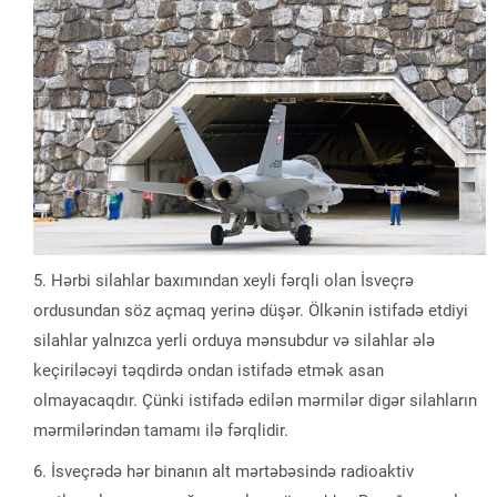
Hərbi silahlar baxımından xeyli fərqli olan İsveçrə
ordusundan söz açmaq yerinə düşər. Ölkənin istifadə etdiyi
silahlar yalnızca yerli orduya mənsubdur və silahlar ələ
keçiriləcəyi təqdirdə ondan istifadə etmək asan
olmayacaqdır. Çünki istifadə edilən mərmilər digər silahların
mərmilərindən tamamı ilə fərqlidir.
İsveçrədə hər binanın alt mərtəbəsində radioaktiv