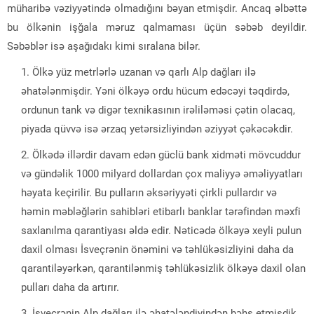
müharibə vəziyyətində olmadığını bəyan etmişdir. Ancaq əlbəttə
bu ölkənin işğala məruz qalmaması üçün səbəb deyildir.
Səbəblər isə aşağıdakı kimi sıralana bilər.
Ölkə yüz metrlərlə uzanan və qarlı Alp dağları ilə
əhatələnmişdir. Yəni ölkəyə ordu hücum edəcəyi təqdirdə,
ordunun tank və digər texnikasının irəliləməsi çətin olacaq,
piyada qüvvə isə ərzaq yetərsizliyindən əziyyət çəkəcəkdir.
Ölkədə illərdir davam edən güclü bank xidməti mövcuddur
və gündəlik 1000 milyard dollardan çox maliyyə əməliyyatları
həyata keçirilir. Bu pulların əksəriyyəti çirkli pullardır və
həmin məbləğlərin sahibləri etibarlı banklar tərəfindən məxfi
saxlanılma qarantiyası əldə edir. Nəticədə ölkəyə xeyli pulun
daxil olması İsveçrənin önəmini və təhlükəsizliyini daha da
qarantiləyərkən, qarantilənmiş təhlükəsizlik ölkəyə daxil olan
pulları daha da artırır.
İsveçrənin Alp dağları ilə əhatələndiyindən bəhs etmişdik.