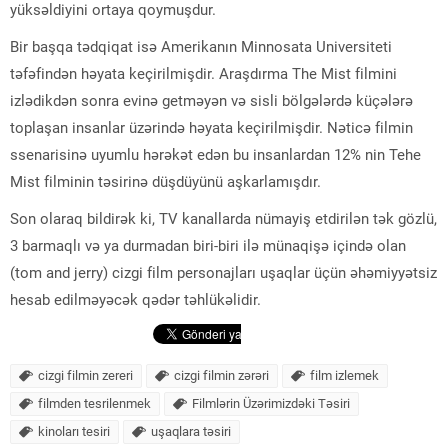
yüksəldiyini ortaya qoymuşdur.
Bir başqa tədqiqat isə Amerikanın Minnosata Universiteti
təfəfindən həyata keçirilmişdir. Araşdırma The Mist filmini
izlədikdən sonra evinə getməyən və sisli bölgələrdə küçələrə
toplaşan insanlar üzərində həyata keçirilmişdir. Nəticə filmin
ssenarisinə uyumlu hərəkət edən bu insanlardan 12% nin Tehe
Mist filminin təsirinə düşdüyünü aşkarlamışdır.
Son olaraq bildirək ki, TV kanallarda nümayiş etdirilən tək gözlü,
3 barmaqlı və ya durmadan biri-biri ilə münaqişə içində olan
(tom and jerry) cizgi film personajları uşaqlar üçün əhəmiyyətsiz
hesab edilməyəcək qədər təhlükəlidir.
cizgi filmin zereri
cizgi filmin zərəri
film izlemek
filmden tesrilenmek
Filmlərin Üzərimizdəki Təsiri
kinoları tesiri
uşaqlara təsiri