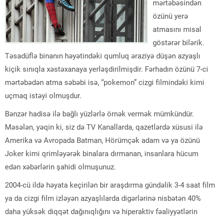
mərtəbəsindən
özünü yerə
atmasını misal
göstərər bilərik.
Təsadüflə binanın həyətindəki qumluq əraziyə düşən azyaşlı
kiçik sınıqla xəstəxanaya yerləşdirilmişdir. Fərhadın özünü 7-ci
mərtəbədən atma səbəbi isə, “pokemon” cizgi filmindəki kimi
uçmaq istəyi olmuşdur.
Bənzər hadisə ilə bağlı yüzlərlə örnək vermək mümkündür.
Məsələn, yəqin ki, siz də TV Kanallarda, qazetlərdə xüsusi ilə
Amerika və Avropada Batman, Hörümçək adam və ya özünü
Joker kimi qrimləyərək binalara dırmanan, insanlara hücum
edən xəbərlərin şahidi olmuşunuz.
2004-cü ildə həyata keçirilən bir araşdırma gündəlik 3-4 saat film
ya da cizgi film izləyən azyaşlılarda digərlərinə nisbətən 40%
daha yüksək diqqət dağınıqlığını və hiperaktiv fəaliyyətlərin