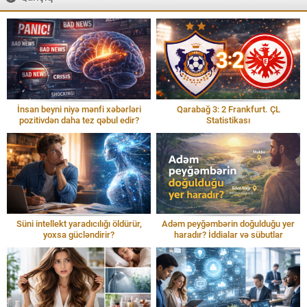
İnsan beyni niyə mənfi xəbərləri
Qarabağ 3: 2 Frankfurt. ÇL
pozitivdən daha tez qəbul edir?
Statistikası
Süni intellekt yaradıcılığı öldürür,
Adəm peyğəmbərin doğulduğu yer
yoxsa gücləndirir?
haradır? İddialar və sübutlar