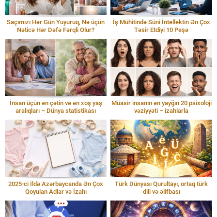
Saçımızı Hər Gün Yuyuruq, Nə üçün
İş Mühitində Süni İntellektin Ən Çox
Nəticə Hər Dəfə Fərqli Olur?
Təsir Etdiyi 10 Peşə
İnsan üçün ən çətin və ən xoş yaş
Müasir insanın ən yayğın 20 psixoloji
aralıqları – Dünya statistikası
vəziyyəti – izahlarla
2025-ci İldə Azərbaycanda Ən Çox
Türk Dünyası Qurultayı, ortaq türk
Qoyulan Adlar və İzahı
dili və əlifbası