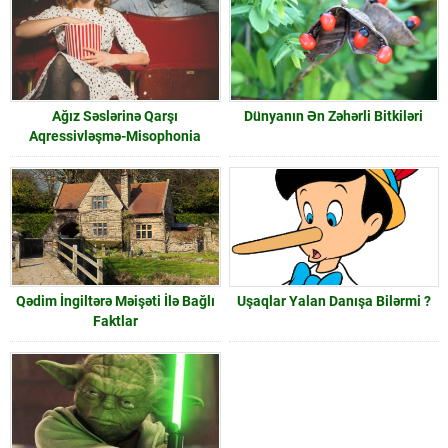
Ağız Səslərinə Qarşı
Dünyanın Ən Zəhərli Bitkiləri
Aqressivləşmə-Misophonia
Qədim İngiltərə Məişəti İlə Bağlı
Uşaqlar Yalan Danışa Bilərmi ?
Faktlar