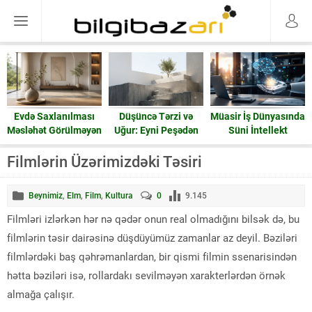
Evdə Saxlanılması
Düşüncə Tərzi və
Müasir İş Dünyasında
Məsləhət Görülməyən
Uğur: Eyni Peşədən
Süni İntellekt
15 Əşya: Enerji və
Fərqli Nəticələrə
Ruzi
Gedən Yol
Filmlərin Üzərimizdəki Təsiri
Beynimiz
,
Elm
,
Film
,
Kultura
0
9.145
Filmləri izlərkən hər nə qədər onun real olmadığını bilsək də, bu
filmlərin təsir dairəsinə düşdüyümüz zamanlar az deyil. Bəziləri
filmlərdəki baş qəhrəmanlardan, bir qismi filmin ssenarisindən
hətta bəziləri isə, rollardakı sevilməyən xarakterlərdən örnək
almağa çalışır.