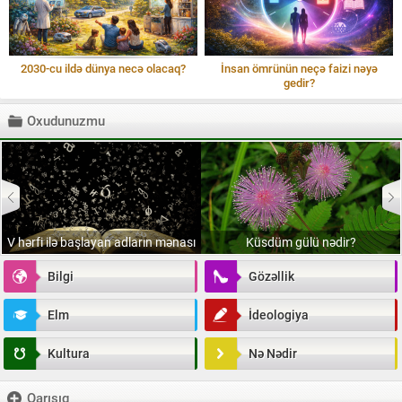
2030-cu ildə dünya necə olacaq?
İnsan ömrünün neçə faizi nəyə
gedir?
Oxudunuzmu
V hərfi ilə başlayan adların mənası
Küsdüm gülü nədir?
Bilgi
Gözəllik
Elm
İdeologiya
Kultura
Nə Nədir
Qarışıq