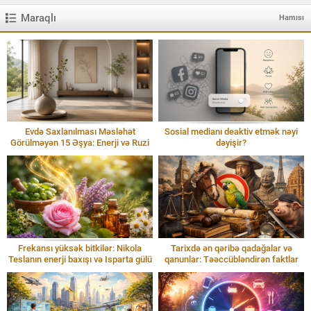
Maraqlı
Hamısı
Evdə Saxlanılması Məsləhət
Sosial medianı deaktiv etmək nəyi
Görülməyən 15 Əşya: Enerji və Ruzi
dəyişir?
Frekansı yüksək bitkilər: Nikola
Tarixdə ən qəribə qadağalar və
Teslanın enerji baxışı və Isparta gülü
qanunlar: Təəccübləndirən faktlar