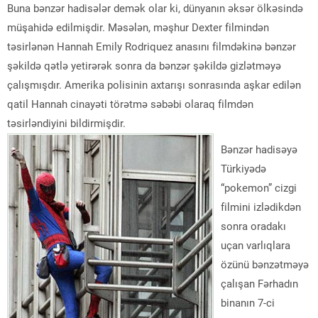
Buna bənzər hadisələr demək olar ki, dünyanın əksər ölkəsində
müşahidə edilmişdir. Məsələn, məşhur Dexter filmindən
təsirlənən Hannah Emily Rodriquez anasını filmdəkinə bənzər
şəkildə qətlə yetirərək sonra da bənzər şəkildə gizlətməyə
çalışmışdır. Amerika polisinin axtarışı sonrasında aşkar edilən
qatil Hannah cinayəti törətmə səbəbi olaraq filmdən
təsirləndiyini bildirmişdir.
Bənzər hadisəyə
Türkiyədə
“pokemon” cizgi
filmini izlədikdən
sonra oradakı
uçan varlıqlara
özünü bənzətməyə
çalışan Fərhadın
binanın 7-ci