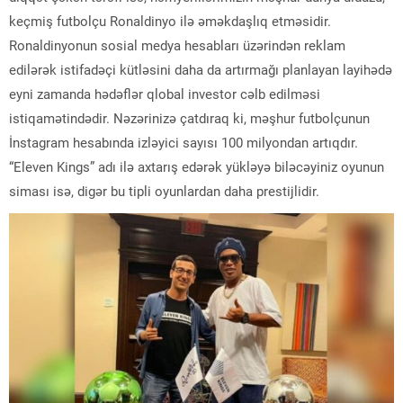
keçmiş futbolçu Ronaldinyo ilə əməkdaşlıq etməsidir.
Ronaldinyonun sosial medya hesabları üzərindən reklam
edilərək istifadəçi kütləsini daha da artırmağı planlayan layihədə
eyni zamanda hədəflər qlobal investor cəlb edilməsi
istiqamətindədir. Nəzərinizə çatdıraq ki, məşhur futbolçunun
İnstagram hesabında izləyici sayısı 100 milyondan artıqdır.
“Eleven Kings” adı ilə axtarış edərək yükləyə biləcəyiniz oyunun
siması isə, digər bu tipli oyunlardan daha prestijlidir.