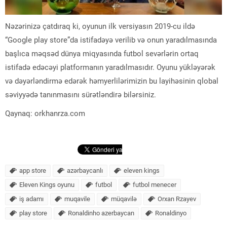
Nəzərinizə çatdıraq ki, oyunun ilk versiyasın 2019-cu ildə
“Google play store”da istifadəyə verilib və onun yaradılmasında
başlıca məqsəd dünya miqyasında futbol sevərlərin ortaq
istifadə edəcəyi platformanın yaradılmasıdır. Oyunu yükləyərək
və dəyərləndirmə edərək həmyerlilərimizin bu layihəsinin qlobal
səviyyədə tanınmasını sürətləndirə bilərsiniz.
Qaynaq: orkhanrza.com
app store
azərbaycanlı
eleven kings
Eleven Kings oyunu
futbol
futbol menecer
iş adamı
muqavile
müqavilə
Orxan Rzayev
play store
Ronaldinho azerbaycan
Ronaldinyo