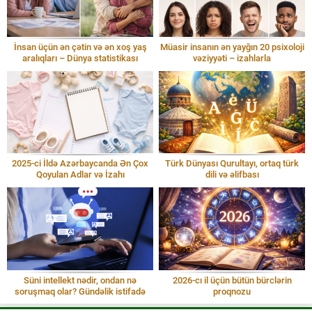
İnsan üçün ən çətin və ən xoş yaş
Müasir insanın ən yayğın 20 psixoloji
aralıqları – Dünya statistikası
vəziyyəti – izahlarla
2025-ci İldə Azərbaycanda Ən Çox
Türk Dünyası Qurultayı, ortaq türk
Qoyulan Adlar və İzahı
dili və əlifbası
Süni intellekt nədir, ondan nə
2026-cı il üçün bütün bürclərin
soruşmaq olar? Gündəlik istifadə
proqnozu