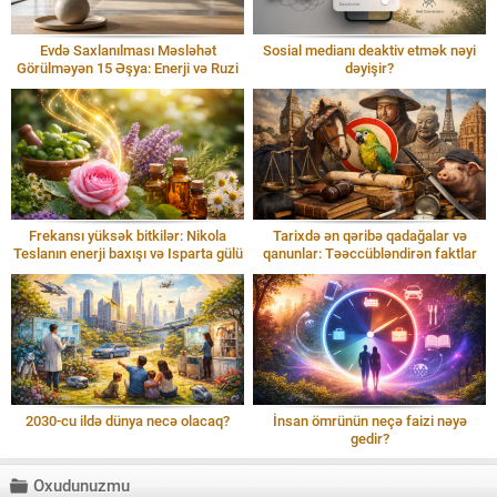
Evdə Saxlanılması Məsləhət
Sosial medianı deaktiv etmək nəyi
Görülməyən 15 Əşya: Enerji və Ruzi
dəyişir?
Frekansı yüksək bitkilər: Nikola
Tarixdə ən qəribə qadağalar və
Teslanın enerji baxışı və Isparta gülü
qanunlar: Təəccübləndirən faktlar
2030-cu ildə dünya necə olacaq?
İnsan ömrünün neçə faizi nəyə
gedir?
Oxudunuzmu