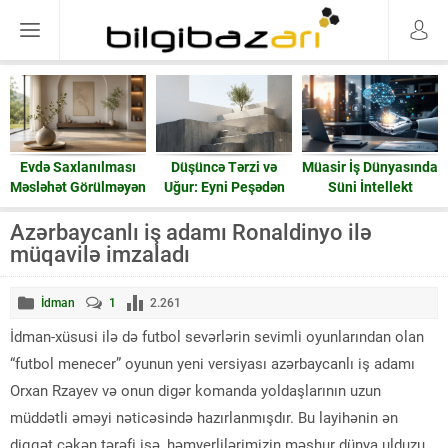
Evdə Saxlanılması
Düşüncə Tərzi və
Müasir İş Dünyasında
Məsləhət Görülməyən
Uğur: Eyni Peşədən
Süni İntellekt
15 Əşya: Enerji və
Fərqli Nəticələrə
Ruzi
Gedən Yol
Azərbaycanlı iş adamı Ronaldinyo ilə
müqavilə imzaladı
İdman
1
2.261
İdman-xüsusi ilə də futbol sevərlərin sevimli oyunlarından olan
“futbol menecer” oyunun yeni versiyası azərbaycanlı iş adamı
Orxan Rzayev və onun digər komanda yoldaşlarının uzun
müddətli əməyi nəticəsində hazırlanmışdır. Bu layihənin ən
diqqət çəkən tərəfi isə, həmyerlilərimizin məşhur dünya ulduzu,