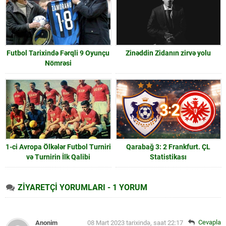
Futbol Tarixində Fərqli 9 Oyunçu
Zinəddin Zidanın zirvə yolu
Nömrəsi
1-ci Avropa Ölkələr Futbol Turniri
Qarabağ 3: 2 Frankfurt. ÇL
və Turnirin İlk Qalibi
Statistikası
ZİYARETÇİ YORUMLARI - 1 YORUM
Cevapla
Anonim
08 Mart 2023 tarixində, saat 22:17