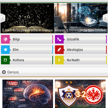
Ö hərfi ilə başlayan adların mənası
Müasir İş Dünyasında Süni İntellekt
Bilgi
Gözəllik
Elm
İdeologiya
Kultura
Nə Nədir
Qarışıq