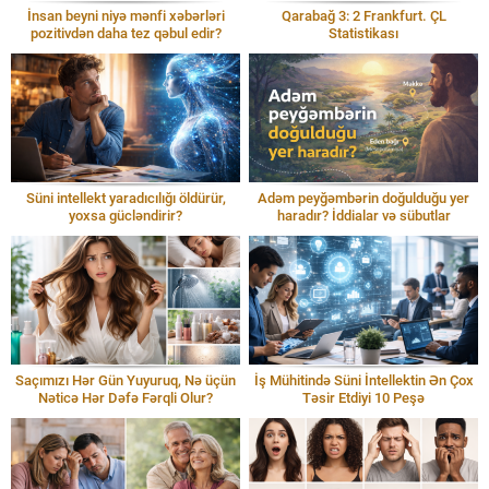
İnsan beyni niyə mənfi xəbərləri
Qarabağ 3: 2 Frankfurt. ÇL
pozitivdən daha tez qəbul edir?
Statistikası
Süni intellekt yaradıcılığı öldürür,
Adəm peyğəmbərin doğulduğu yer
yoxsa gücləndirir?
haradır? İddialar və sübutlar
Saçımızı Hər Gün Yuyuruq, Nə üçün
İş Mühitində Süni İntellektin Ən Çox
Nəticə Hər Dəfə Fərqli Olur?
Təsir Etdiyi 10 Peşə