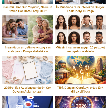
Saçımızı Hər Gün Yuyuruq, Nə üçün
İş Mühitində Süni İntellektin Ən Çox
Nəticə Hər Dəfə Fərqli Olur?
Təsir Etdiyi 10 Peşə
İnsan üçün ən çətin və ən xoş yaş
Müasir insanın ən yayğın 20 psixoloji
aralıqları – Dünya statistikası
vəziyyəti – izahlarla
2025-ci İldə Azərbaycanda Ən Çox
Türk Dünyası Qurultayı, ortaq türk
Qoyulan Adlar və İzahı
dili və əlifbası