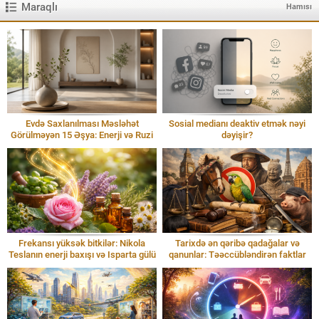
Maraqlı
Hamısı
Evdə Saxlanılması Məsləhət
Sosial medianı deaktiv etmək nəyi
Görülməyən 15 Əşya: Enerji və Ruzi
dəyişir?
Frekansı yüksək bitkilər: Nikola
Tarixdə ən qəribə qadağalar və
Teslanın enerji baxışı və Isparta gülü
qanunlar: Təəccübləndirən faktlar