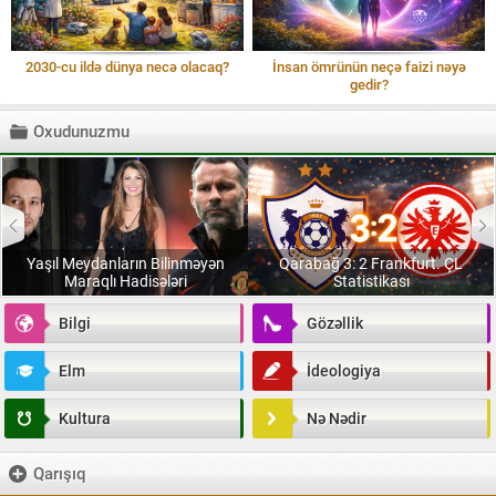
2030-cu ildə dünya necə olacaq?
İnsan ömrünün neçə faizi nəyə
gedir?
Oxudunuzmu
Yaşıl Meydanların Bilinməyən
Qarabağ 3: 2 Frankfurt. ÇL
Maraqlı Hadisələri
Statistikası
Bilgi
Gözəllik
Elm
İdeologiya
Kultura
Nə Nədir
Qarışıq