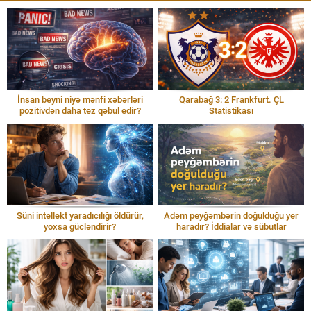
İnsan beyni niyə mənfi xəbərləri
Qarabağ 3: 2 Frankfurt. ÇL
pozitivdən daha tez qəbul edir?
Statistikası
Süni intellekt yaradıcılığı öldürür,
Adəm peyğəmbərin doğulduğu yer
yoxsa gücləndirir?
haradır? İddialar və sübutlar