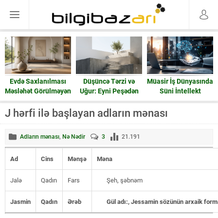
Evdə Saxlanılması
Düşüncə Tərzi və
Müasir İş Dünyasında
Məsləhət Görülməyən
Uğur: Eyni Peşədən
Süni İntellekt
15 Əşya: Enerji və
Fərqli Nəticələrə
Ruzi
Gedən Yol
J hərfi ilə başlayan adların mənası
Adların mənası
,
Nə Nədir
3
21.191
Ad
Cins
Mənşə
Məna
Jalə
Qadın
Fars
Şeh, şəbnəm
Jasmin
Qadın
Ərəb
Gül adı:, Jessamin sözünün arxaik form