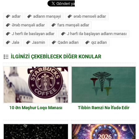
adlar
adların mənşəyi
ərəb menseli adlar
Ərəb mənşəli adlar
fars mənşəli adlar
J herfi ile baslayan adlar
J hərfi ilə başlayan adların mənası
Jalə
Jasmin
Qadın adları
qız adları
İLGİNİZİ ÇEKEBİLECEK DİĞER KONULAR
10 Ən Məşhur Loqo Mənası
Tibbin Rəmzi Nə İfadə Edir