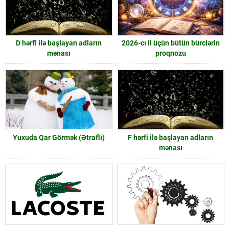
D hərfi ilə başlayan adların
2026-cı il üçün bütün bürclərin
mənası
proqnozu
Yuxuda Qar Görmək (Ətraflı)
F hərfi ilə başlayan adların
mənası