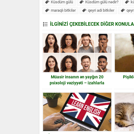
Küsdüm gülü
Küsdüm gülü nədir?
k
maraqlı bitkilər
qeyri adi bitkiler
qeyri
İLGİNİZİ ÇEKEBİLECEK DİĞER KONUL
Müasir insanın ən yayğın 20
Pişikl
psixoloji vəziyyəti – izahlarla