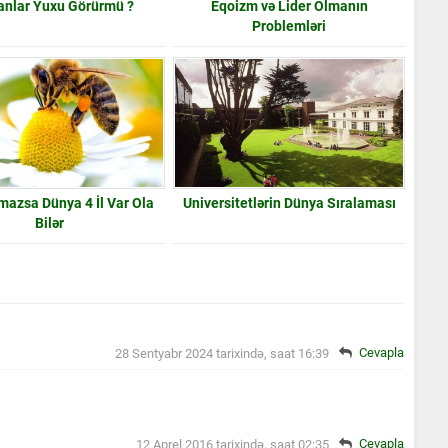
anlar Yuxu Görürmü ?
Eqoizm və Lider Olmanın
Problemləri
lmazsa Dünya 4 İl Var Ola
Universitetlərin Dünya Sıralaması
Bilər
Cevapla
28 Sentyabr 2024 tarixində, saat 16:39
Cevapla
12 Aprel 2016 tarixində, saat 02:35