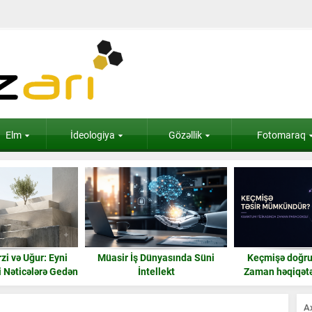
Elm
İdeologiya
Gözəllik
Fotomaraq
zi və Uğur: Eyni
Müasir İş Dünyasında Süni
Keçmişə doğru 
i Nəticələrə Gedən
İntellekt
Zaman həqiqətən
Yol
bilər