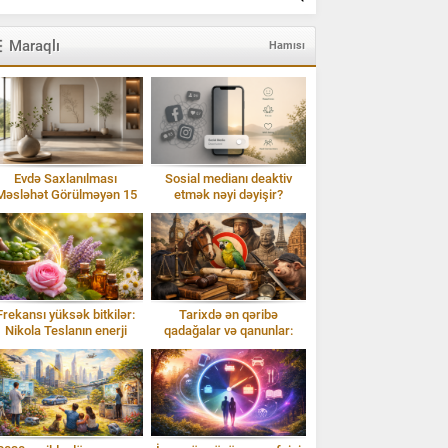
Maraqlı
Hamısı
Evdə Saxlanılması
Sosial medianı deaktiv
Məsləhət Görülməyən 15
etmək nəyi dəyişir?
Əşya: Enerji və Ruzi
Frekansı yüksək bitkilər:
Tarixdə ən qəribə
Nikola Teslanın enerji
qadağalar və qanunlar:
baxışı və Isparta gülü
Təəccübləndirən faktlar