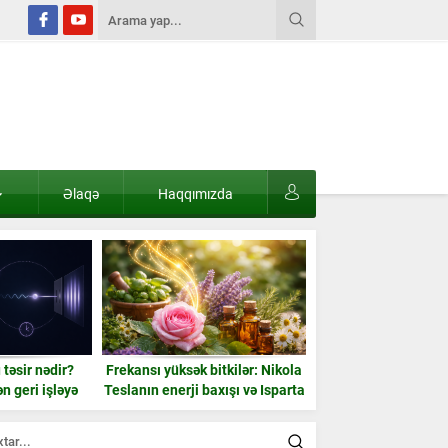
Əlaqə
Haqqımızda
təsir nədir?
Frekansı yüksək bitkilər: Nikola
Niyə bəzi insanlar h
 geri işləyə
Teslanın enerji baxışı və Isparta
görünür? Psixoloql
mi?
gülü