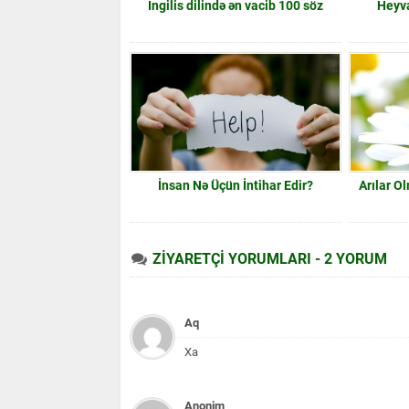
İngilis dilində ən vacib 100 söz
Heyv
İnsan Nə Üçün İntihar Edir?
Arılar O
ZİYARETÇİ YORUMLARI - 2 YORUM
Aq
Xa
Anonim