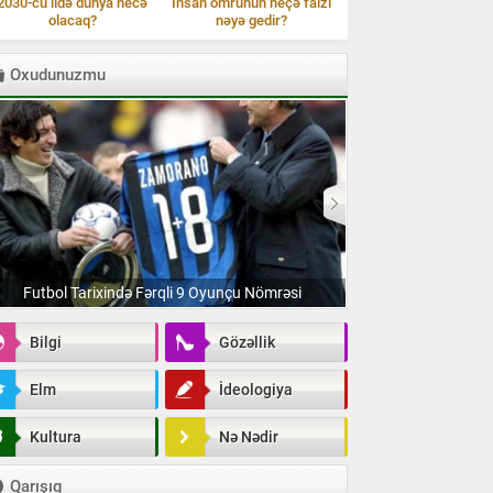
2030-cu ildə dünya necə
İnsan ömrünün neçə faizi
olacaq?
nəyə gedir?
Oxudunuzmu
Futbol Tarixində Fərqli 9 Oyunçu Nömrəsi
Finlandiya Dövlətinin
Bilgi
Gözəllik
Elm
İdeologiya
Kultura
Nə Nədir
Qarışıq