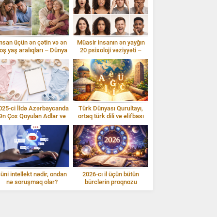
nsan üçün ən çətin və ən
Müasir insanın ən yayğın
oş yaş aralıqları – Dünya
20 psixoloji vəziyyəti –
statistikası
izahlarla
025-ci İldə Azərbaycanda
Türk Dünyası Qurultayı,
Ən Çox Qoyulan Adlar və
ortaq türk dili və əlifbası
İzahı
üni intellekt nədir, ondan
2026-cı il üçün bütün
nə soruşmaq olar?
bürclərin proqnozu
Gündəlik istifadə