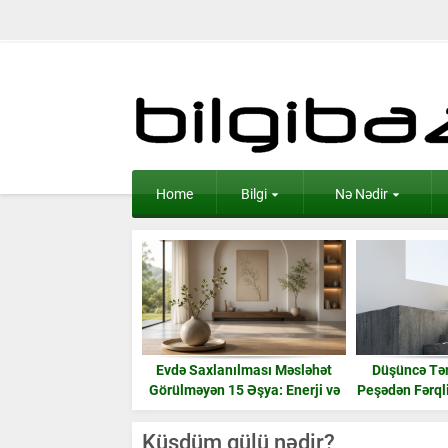
Home
Bilgi
Nə Nədir
Evdə Saxlanılması Məsləhət
Düşüncə Tər
Görülməyən 15 Əşya: Enerji və
Peşədən Fərql
Ruzi
Küsdüm gülü nədir?