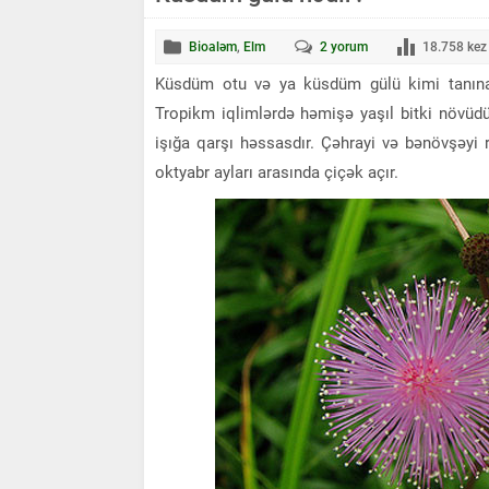
Bioaləm
,
Elm
2
yorum
18.758
kez 
Küsdüm otu və ya küsdüm gülü kimi tanınan bu
Tropikm iqlimlərdə həmişə yaşıl bitki növüdür
işığa qarşı həssasdır. Çəhrayi və bənövşəyi r
oktyabr ayları arasında çiçək açır.