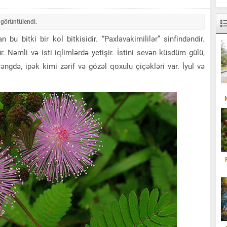
görüntülendi.
 bitki bir kol bitkisidir. “Paxlavakimililər” sinfindəndir.
. Nəmli və isti iqlimlərdə yetişir. İstini sevən küsdüm gülü,
əngdə, ipək kimi zərif və gözəl qoxulu çiçəkləri var. İyul və