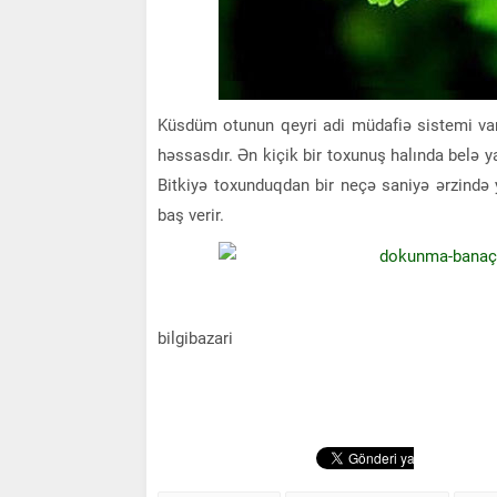
Küsdüm otunun qeyri adi müdafiə sistemi var. B
həssasdır. Ən kiçik bir toxunuş halında belə ya
Bitkiyə toxunduqdan bir neçə saniyə ərzində 
baş verir.
bilgibazari