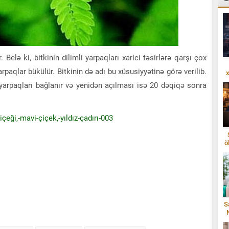
elə ki, bitkinin dilimli yarpaqları xarici təsirlərə qarşı çox
rpaqlar bükülür. Bitkinin də adı bu xüsusiyyətinə görə verilib.
x
yarpaqları bağlanır və yenidən açılması isə 20 dəqiqə sonra
ö
S