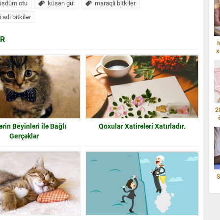
üsdüm otu
küsən gül
maraqli bitkiler
 adi bitkilər
AR
İ
x
2
ərin Beyinləri ilə Bağlı
Qoxular Xatirələri Xatırladır.
Gerçəklər
S