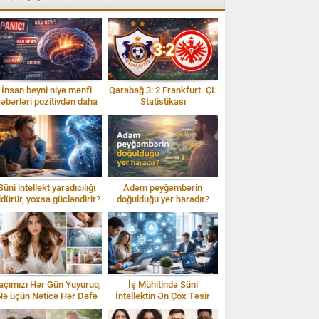
İnsan beyni niyə mənfi
Qarabağ 3: 2 Frankfurt. ÇL
əbərləri pozitivdən daha
Statistikası
tez qəbul edir?
Süni intellekt yaradıcılığı
Adəm peyğəmbərin
ldürür, yoxsa gücləndirir?
doğulduğu yer haradır?
İddialar və sübutlar
açımızı Hər Gün Yuyuruq,
İş Mühitində Süni
Nə üçün Nəticə Hər Dəfə
İntellektin Ən Çox Təsir
Fərqli Olur?
Etdiyi 10 Peşə